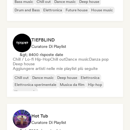
Bass music
Chill out
Dance music
Deep house
Drum and Bass
Elettronica
Future house
House music
TIEFBLIND
Curatore Di Playlist
&gt; 8400 risposte date
Chill / Lo-fi Hip-Hop
Chill out
Dance music
Danza pop
Deep house
Aggiungere artisti nelle mie playlist più seguite
Chill out
Dance music
Deep house
Elettronica
Elettronica sperimentale
Musica da film
Hip-hop
House music
Hot Tub
Curatore Di Playlist