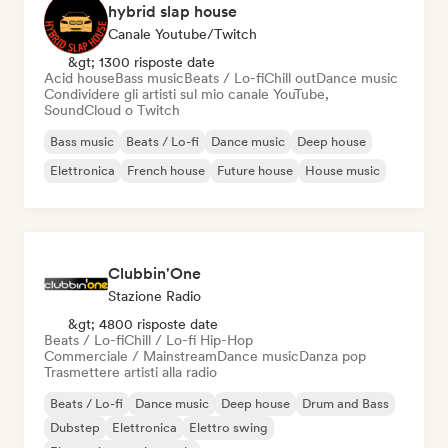
hybrid slap house
Canale Youtube/Twitch
&gt; 1300 risposte date
Acid house
Bass music
Beats / Lo-fi
Chill out
Dance music
Condividere gli artisti sul mio canale YouTube,
SoundCloud o Twitch
Bass music
Beats / Lo-fi
Dance music
Deep house
Elettronica
French house
Future house
House music
Clubbin'One
Stazione Radio
&gt; 4800 risposte date
Beats / Lo-fi
Chill / Lo-fi Hip-Hop
Commerciale / Mainstream
Dance music
Danza pop
Trasmettere artisti alla radio
Beats / Lo-fi
Dance music
Deep house
Drum and Bass
Dubstep
Elettronica
Elettro swing