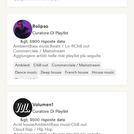
Elettronica sperimentale
Rolipso
Curatore Di Playlist
&gt; 5900 risposte date
Ambient
Bass music
Beats / Lo-fi
Chill out
Commerciale / Mainstream
Aggiungere artisti nelle mie playlist più seguite
Ambient
Chill out
Commerciale / Mainstream
Dance music
Deep house
French house
House music
Strumentale
Volumen1
Curatore Di Playlist
&gt; 3500 risposte date
Acid house
Ambient
Bass music
Chill out
Cloud Rap / Hip Hop