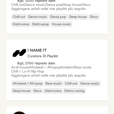
&gt; 3200 risposte date
Chill out
Dance music
Danza pop
Deep house
Disco
Aggiungere artisti nelle mie playlist più seguite
Chill out
Dance music
Danza pop
Deep house
Disco
Elettronica
Elettropop
House music
I NAME IT
Curatore Di Playlist
&gt; 2700 risposte date
Acid house
Afrobeat / Afropop
Ambient
Bass music
Chill / Lo-fi Hip-Hop
Aggiungere artisti nelle mie playlist più seguite
Afrobeat / Afropop
Bass music
Chill out
Dance music
Deep house
Disco
Elettronica
Elettro swing