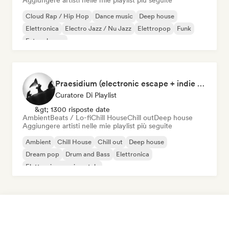
Aggiungere artisti nelle mie playlist più seguite
Cloud Rap / Hip Hop
Dance music
Deep house
Elettronica
Electro Jazz / Nu Jazz
Elettropop
Funk
Future house
Praesidium (electronic escape + indie electronic + sad songs for doomers)
Curatore Di Playlist
&gt; 1300 risposte date
Ambient
Beats / Lo-fi
Chill House
Chill out
Deep house
Aggiungere artisti nelle mie playlist più seguite
Ambient
Chill House
Chill out
Deep house
Dream pop
Drum and Bass
Elettronica
Elettronica sperimentale