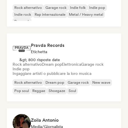
Rock alternativo
Garage rock
Indie folk
Indie pop
Indie rock
Rap internazionale
Metal / Heavy metal
Pop rock
Pravda Records
Etichetta
&gt; 800 risposte date
Rock alternativo
Dream pop
Elettronica
Garage rock
Indie pop
Ingaggiare artisti o pubblicare la loro musica
Rock alternativo
Dream pop
Garage rock
New wave
Pop soul
Reggae
Shoegaze
Soul
Zoila Antonio
Media/Giornalista