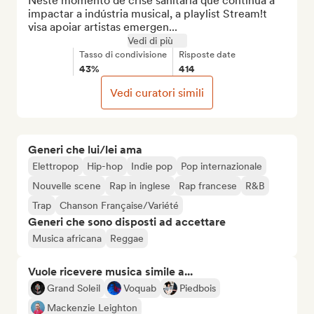
Neste momento de crise sanitária que continua a 
impactar a indústria musical, a playlist Stream!t 
visa apoiar artistas emergen...
Vedi di più
Tasso di condivisione
Risposte date
43%
414
Vedi curatori simili
Generi che lui/lei ama
Elettropop
Hip-hop
Indie pop
Pop internazionale
Nouvelle scene
Rap in inglese
Rap francese
R&B
Trap
Chanson Française/Variété
Generi che sono disposti ad accettare
Musica africana
Reggae
Vuole ricevere musica simile a...
Grand Soleil
Voquab
Piedbois
Mackenzie Leighton