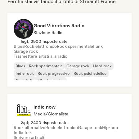
Perché stai visitando il profilo di Stream!t France
Good Vibrations Radio
Stazione Radio
&gt; 2900 risposte date
Blues
Rock elettronico
Rock sperimentale
Funk
Garage rock
Trasmettere artisti alla radio
Blues
Rock sperimentale
Garage rock
Hard rock
Indie rock
Rock progressivo
Rock psichedelico
Rock & Roll / Rock classico
indie now
Media/Giornalista
&gt; 2400 risposte date
Rock alternativo
Rock elettronico
Garage rock
Hip-hop
Indie folk
Scrivere articoli