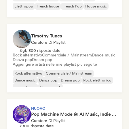
Elettropop
French house
French Pop
House music
Timothy Tunes
Curatore Di Playlist
&gt; 300 risposte date
Rock alternativo
Commerciale / Mainstream
Dance music
Danza pop
Dream pop
Aggiungere artisti nelle mie playlist più seguite
Rock alternativo
Commerciale / Mainstream
Dance music
Danza pop
Dream pop
Rock elettronico
Future house
Garage rock
NUOVO
Pop Machine Mode 🤖 AI Music, Indie Pop & Dream Pop
Curatore Di Playlist
< 100 risposte date