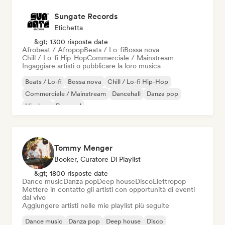
Sungate Records
Etichetta
&gt; 1300 risposte date
Afrobeat / Afropop
Beats / Lo-fi
Bossa nova
Chill / Lo-fi Hip-Hop
Commerciale / Mainstream
Ingaggiare artisti o pubblicare la loro musica
Beats / Lo-fi
Bossa nova
Chill / Lo-fi Hip-Hop
Commerciale / Mainstream
Dancehall
Danza pop
Hip-hop
Pop soul
Tommy Menger
Booker, Curatore Di Playlist
&gt; 1800 risposte date
Dance music
Danza pop
Deep house
Disco
Elettropop
Mettere in contatto gli artisti con opportunità di eventi
dal vivo
Aggiungere artisti nelle mie playlist più seguite
Dance music
Danza pop
Deep house
Disco