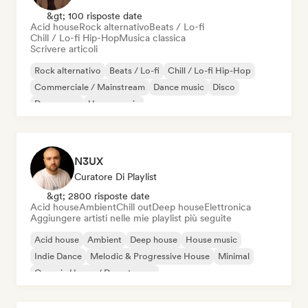
&gt; 100 risposte date
Acid house
Rock alternativo
Beats / Lo-fi
Chill / Lo-fi Hip-Hop
Musica classica
Scrivere articoli
Rock alternativo
Beats / Lo-fi
Chill / Lo-fi Hip-Hop
Commerciale / Mainstream
Dance music
Disco
Dream pop
House music
N3UX
Curatore Di Playlist
&gt; 2800 risposte date
Acid house
Ambient
Chill out
Deep house
Elettronica
Aggiungere artisti nelle mie playlist più seguite
Acid house
Ambient
Deep house
House music
Indie Dance
Melodic & Progressive House
Minimal
Organic House / Downtempo