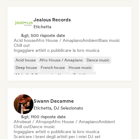
Tech House
Jealous Records
Etichetta
&gt; 500 risposte date
Acid house
Afro House / Amapiano
Ambient
Bass music
Chill out
Ingaggiare artisti o pubblicare la loro musica
Acid house
Afro House / Amapiano
Dance music
Deep house
French house
House music
Melodic & Progressive House
Tech House
Swann Decamme
Etichetta, DJ Selezionato
&gt; 1100 risposte date
Afrobeat / Afropop
Afro House / Amapiano
Ambient
Chill out
Dance music
Ingaggiare artisti o pubblicare la loro musica
Scaricare i brani degli artisti per i miei DJ set