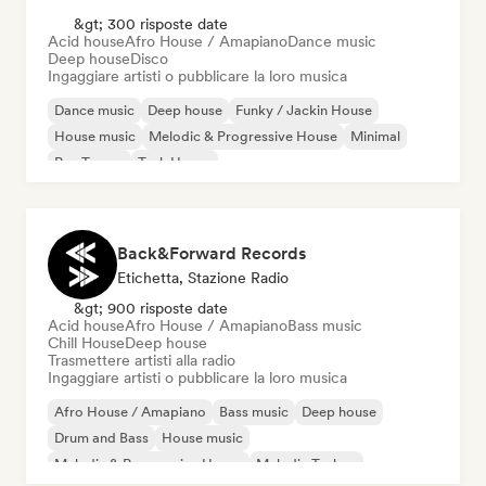
&gt; 300 risposte date
Acid house
Afro House / Amapiano
Dance music
Deep house
Disco
Ingaggiare artisti o pubblicare la loro musica
Dance music
Deep house
Funky / Jackin House
House music
Melodic & Progressive House
Minimal
Psy-Trance
Tech House
Back&Forward Records
Etichetta, Stazione Radio
&gt; 900 risposte date
Acid house
Afro House / Amapiano
Bass music
Chill House
Deep house
Trasmettere artisti alla radio
Ingaggiare artisti o pubblicare la loro musica
Afro House / Amapiano
Bass music
Deep house
Drum and Bass
House music
Melodic & Progressive House
Melodic Techno