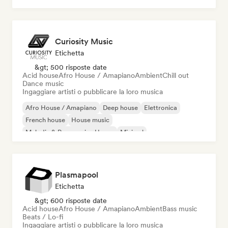
Curiosity Music
Etichetta
&gt; 500 risposte date
Acid house
Afro House / Amapiano
Ambient
Chill out
Dance music
Ingaggiare artisti o pubblicare la loro musica
Afro House / Amapiano
Deep house
Elettronica
French house
House music
Melodic & Progressive House
Minimal
Organic House / Downtempo
Plasmapool
Etichetta
&gt; 600 risposte date
Acid house
Afro House / Amapiano
Ambient
Bass music
Beats / Lo-fi
Ingaggiare artisti o pubblicare la loro musica