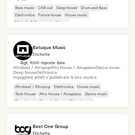
Bass music
Chill out
Deep house
Drum and Bass
Elettronica
Future house
House music
Melodic & Progressive House
Batuque Music
Etichetta
&gt; 1000 risposte date
Afrobeat / Afropop
Afro House / Amapiano
Dance music
Deep house
Elettronica
Ingaggiare artisti o pubblicare la loro musica
Afrobeat / Afropop
Elettronica
House music
Tech House
Afro House / Amapiano
Dance music
Deep house
Organic House / Downtempo
Beat One Group
Etichetta