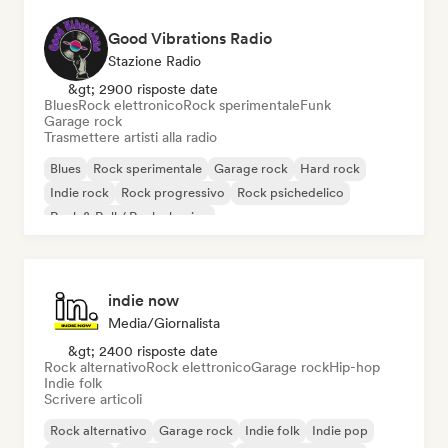
Good Vibrations Radio
Stazione Radio
&gt; 2900 risposte date
Blues
Rock elettronico
Rock sperimentale
Funk
Garage rock
Trasmettere artisti alla radio
Blues
Rock sperimentale
Garage rock
Hard rock
Indie rock
Rock progressivo
Rock psichedelico
Rock & Roll / Rock classico
indie now
Media/Giornalista
&gt; 2400 risposte date
Rock alternativo
Rock elettronico
Garage rock
Hip-hop
Indie folk
Scrivere articoli
Rock alternativo
Garage rock
Indie folk
Indie pop