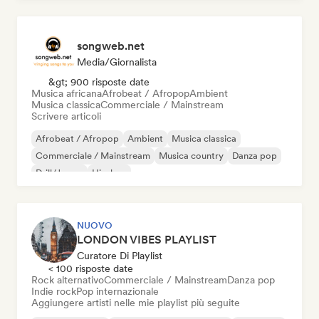
songweb.net
Media/Giornalista
&gt; 900 risposte date
Musica africana
Afrobeat / Afropop
Ambient
Musica classica
Commerciale / Mainstream
Scrivere articoli
Afrobeat / Afropop
Ambient
Musica classica
Commerciale / Mainstream
Musica country
Danza pop
Drill/Jersey
Hip-hop
NUOVO
LONDON VIBES PLAYLIST
Curatore Di Playlist
< 100 risposte date
Rock alternativo
Commerciale / Mainstream
Danza pop
Indie rock
Pop internazionale
Aggiungere artisti nelle mie playlist più seguite