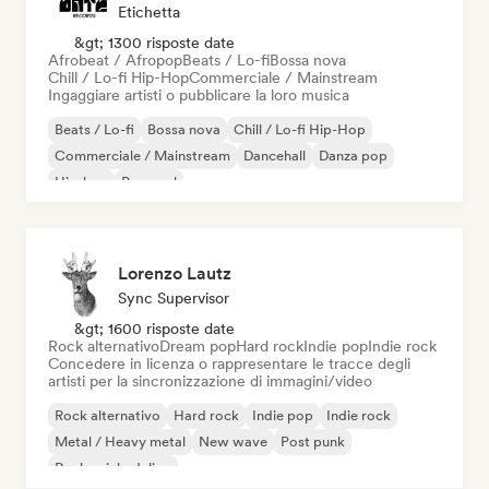
Etichetta
&gt; 1300 risposte date
Afrobeat / Afropop
Beats / Lo-fi
Bossa nova
Chill / Lo-fi Hip-Hop
Commerciale / Mainstream
Ingaggiare artisti o pubblicare la loro musica
Beats / Lo-fi
Bossa nova
Chill / Lo-fi Hip-Hop
Commerciale / Mainstream
Dancehall
Danza pop
Hip-hop
Pop soul
Lorenzo Lautz
Sync Supervisor
&gt; 1600 risposte date
Rock alternativo
Dream pop
Hard rock
Indie pop
Indie rock
Concedere in licenza o rappresentare le tracce degli
artisti per la sincronizzazione di immagini/video
Rock alternativo
Hard rock
Indie pop
Indie rock
Metal / Heavy metal
New wave
Post punk
Rock psichedelico