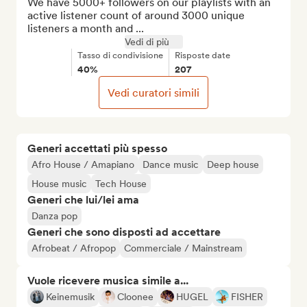
We have 5000+ followers on our playlists with an 
active listener count of around 3000 unique 
listeners a month and ...
Vedi di più
Tasso di condivisione
Risposte date
40%
207
Vedi curatori simili
Generi accettati più spesso
Afro House / Amapiano
Dance music
Deep house
House music
Tech House
Generi che lui/lei ama
Danza pop
Generi che sono disposti ad accettare
Afrobeat / Afropop
Commerciale / Mainstream
Vuole ricevere musica simile a...
Keinemusik
Cloonee
HUGEL
FISHER