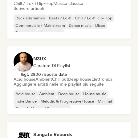
Chill / Lo-fi Hip-Hop
Musica classica
Scrivere articoli
Rock alternativo
Beats / Lo-fi
Chill / Lo-fi Hip-Hop
Commerciale / Mainstream
Dance music
Disco
Dream pop
House music
N3UX
Curatore Di Playlist
&gt; 2800 risposte date
Acid house
Ambient
Chill out
Deep house
Elettronica
Aggiungere artisti nelle mie playlist più seguite
Acid house
Ambient
Deep house
House music
Indie Dance
Melodic & Progressive House
Minimal
Organic House / Downtempo
Sungate Records