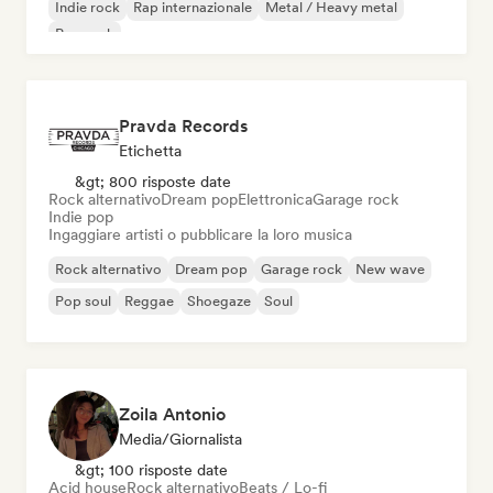
Indie rock
Rap internazionale
Metal / Heavy metal
Pop rock
Pravda Records
Etichetta
&gt; 800 risposte date
Rock alternativo
Dream pop
Elettronica
Garage rock
Indie pop
Ingaggiare artisti o pubblicare la loro musica
Rock alternativo
Dream pop
Garage rock
New wave
Pop soul
Reggae
Shoegaze
Soul
Zoila Antonio
Media/Giornalista
&gt; 100 risposte date
Acid house
Rock alternativo
Beats / Lo-fi