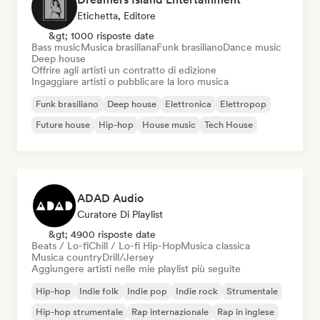
Etichetta, Editore
&gt; 1000 risposte date
Bass music
Musica brasiliana
Funk brasiliano
Dance music
Deep house
Offrire agli artisti un contratto di edizione
Ingaggiare artisti o pubblicare la loro musica
Funk brasiliano
Deep house
Elettronica
Elettropop
Future house
Hip-hop
House music
Tech House
ADAD Audio
Curatore Di Playlist
&gt; 4900 risposte date
Beats / Lo-fi
Chill / Lo-fi Hip-Hop
Musica classica
Musica country
Drill/Jersey
Aggiungere artisti nelle mie playlist più seguite
Hip-hop
Indie folk
Indie pop
Indie rock
Strumentale
Hip-hop strumentale
Rap internazionale
Rap in inglese