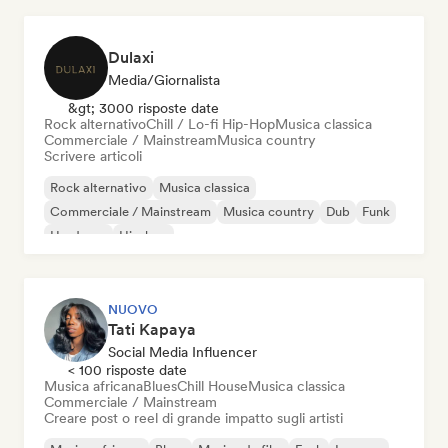
Dulaxi
Media/Giornalista
&gt; 3000 risposte date
Rock alternativo
Chill / Lo-fi Hip-Hop
Musica classica
Commerciale / Mainstream
Musica country
Scrivere articoli
Rock alternativo
Musica classica
Commerciale / Mainstream
Musica country
Dub
Funk
Hardcore
Hip-hop
NUOVO
Tati Kapaya
Social Media Influencer
< 100 risposte date
Musica africana
Blues
Chill House
Musica classica
Commerciale / Mainstream
Creare post o reel di grande impatto sugli artisti