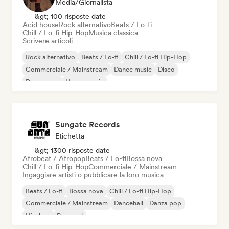
Media/Giornalista
&gt; 100 risposte date
Acid house
Rock alternativo
Beats / Lo-fi
Chill / Lo-fi Hip-Hop
Musica classica
Scrivere articoli
Rock alternativo
Beats / Lo-fi
Chill / Lo-fi Hip-Hop
Commerciale / Mainstream
Dance music
Disco
Dream pop
House music
Sungate Records
Etichetta
&gt; 1300 risposte date
Afrobeat / Afropop
Beats / Lo-fi
Bossa nova
Chill / Lo-fi Hip-Hop
Commerciale / Mainstream
Ingaggiare artisti o pubblicare la loro musica
Beats / Lo-fi
Bossa nova
Chill / Lo-fi Hip-Hop
Commerciale / Mainstream
Dancehall
Danza pop
Hip-hop
Pop soul