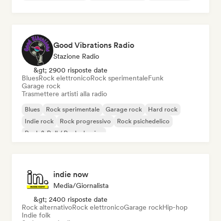
Good Vibrations Radio
Stazione Radio
&gt; 2900 risposte date
Blues
Rock elettronico
Rock sperimentale
Funk
Garage rock
Trasmettere artisti alla radio
Blues
Rock sperimentale
Garage rock
Hard rock
Indie rock
Rock progressivo
Rock psichedelico
Rock & Roll / Rock classico
indie now
Media/Giornalista
&gt; 2400 risposte date
Rock alternativo
Rock elettronico
Garage rock
Hip-hop
Indie folk