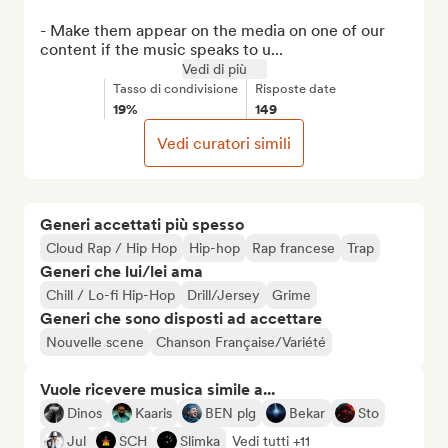
- Make them appear on the media on one of our 
content if the music speaks to u...
Vedi di più
Tasso di condivisione
Risposte date
19%
149
Vedi curatori simili
Generi accettati più spesso
Cloud Rap / Hip Hop
Hip-hop
Rap francese
Trap
Generi che lui/lei ama
Chill / Lo-fi Hip-Hop
Drill/Jersey
Grime
Generi che sono disposti ad accettare
Nouvelle scene
Chanson Française/Variété
Vuole ricevere musica simile a...
Dinos
Kaaris
BEN plg
Bekar
Sto
Jul
SCH
Slimka
Vedi tutti +11