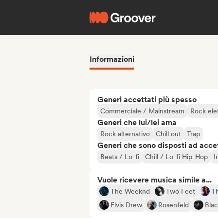
Informazioni
Generi accettati più spesso
Commerciale / Mainstream
Rock ele
Generi che lui/lei ama
Rock alternativo
Chill out
Trap
Generi che sono disposti ad acce
Beats / Lo-fi
Chill / Lo-fi Hip-Hop
I
Vuole ricevere musica simile a...
The Weeknd
Two Feet
Th
Elvis Drew
Rosenfeld
Blac