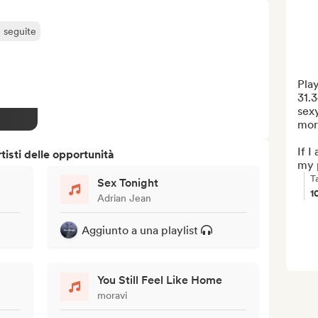
ù seguite
Play
31.3
sexy
more
If I
isti delle opportunità
my p
T
Sex Tonight
1
Adrian Jean
Aggiunto a una playlist
You Still Feel Like Home
moravi