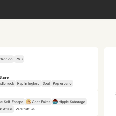
ttronico
R&B
ttare
ndie rock
Rap in inglese
Soul
Pop urbano
e Self-Escape
Chet Faker
Hippie Sabotage
k Atlass
Vedi tutti +5