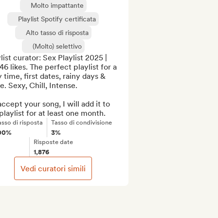
Molto impattante
Playlist Spotify certificata
Alto tasso di risposta
(Molto) selettivo
list curator: Sex Playlist 2025 | 
46 likes. The perfect playlist for a 
 time, first dates, rainy days & 
. Sexy, Chill, Intense.

 accept your song, I will add it to 
laylist for at least one month.
asso di risposta
Tasso di condivisione
00%
3%
Risposte date
1,876
Vedi curatori simili