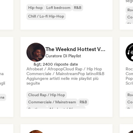
seg
Hip-hop
Lofi bedroom
R&B
Roc
Chill / Lo-fi Hip-Hop
Co
El
Ind
The Weeknd Hottest Vibes🥵🔥(pop, rock, rnb, hiphop, sexy, dark, sad, chill, melancholy, moody, vibe)
Curatore Di Playlist
&gt; 2400 risposte date
Afrobeat / Afropop
Cloud Rap / Hip Hop
Roc
na
Commerciale / Mainstream
Pop latino
R&B
Com
Aggiungere artisti nelle mie playlist più
Pop
gli
seguite
Scri
Cloud Rap / Hip Hop
Roc
ana
Commerciale / Mainstream
R&B
Co
Synthpop
Afrobeat / Afropop
Po
Pop latino
Soul