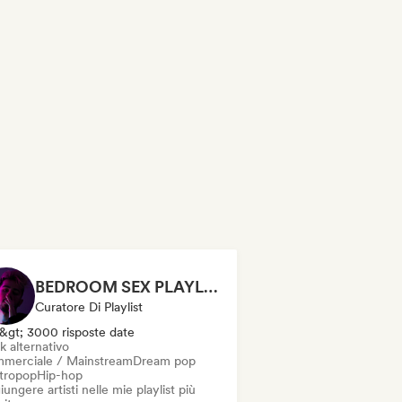
BEDROOM SEX PLAYLIST | Sensual 🔞 (Chase Atlantic - Swim, The Weeknd - Often, ZAYN, Two Feet) (sexy, dark, sad, chill, melancholy, moody, vibe, pop, rock, rnb, hiphop)
Curatore Di Playlist
&gt; 3000 risposte date
k alternativo
merciale / Mainstream
Dream pop
ttropop
Hip-hop
ungere artisti nelle mie playlist più