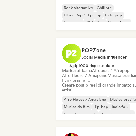
Rock alternativo
Chill out
Cloud Rap / Hip Hop
Indie pop
Indie rock
R&B
Soul
Pop urbano
POPZone
Social Media Influencer
&gt; 1000 risposte date
Musica africana
Afrobeat / Afropop
Afro House / Amapiano
Musica brasilia
Funk brasiliano
Creare post o reel di grande impatto su
artisti
Afro House / Amapiano
Musica brasili
Musica da film
Hip-hop
Indie folk
Pop internazionale
Rap internazionale
Metal / Heavy metal