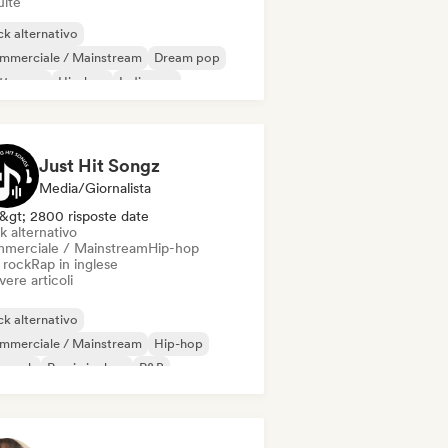
uite
k alternativo
mmerciale / Mainstream
Dream pop
ettropop
Hip-hop
Indie pop
ie rock
Rap in inglese
Just Hit Songz
Media/Giornalista
&gt; 2800 risposte date
k alternativo
merciale / Mainstream
Hip-hop
 rock
Rap in inglese
vere articoli
k alternativo
mmerciale / Mainstream
Hip-hop
p rock
Rap in inglese
R&B