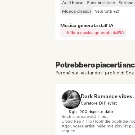
Acid house
Funk brasiliano
Sertanej
Musica classica
Vedi tutti +21
Musica generata dall'IA
Rifiuta musica generata dall'IA
Potrebbero piacerti anch
Perché stai visitando il profilo di Sex
Dark Roma
Curatore Di Playlist
&gt; 1200 risposte date
Rock alternativo
Chill out
Cloud Rap / Hip Hop
Indie pop
Indie ro
Aggiungere artisti nelle mie playlist più
seguite