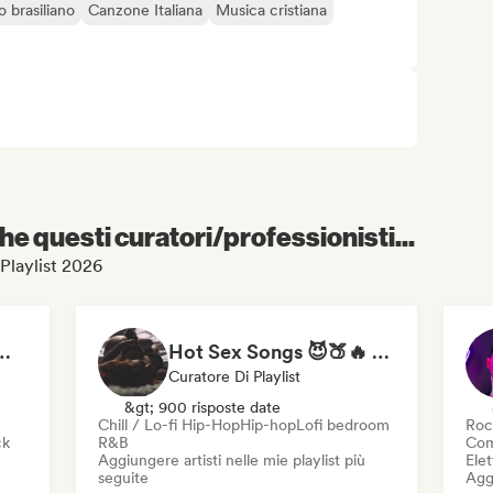
o brasiliano
Canzone Italiana
Musica cristiana
e questi curatori/professionisti...
 Playlist 2026
nce vibes 🕸️🍷
Hot Sex Songs 😈🍑🔥 Bedroom Playlist
Curatore Di Playlist
&gt; 900 risposte date
Chill / Lo-fi Hip-Hop
Hip-hop
Lofi bedroom
Roc
ck
R&B
Com
Aggiungere artisti nelle mie playlist più
Ele
seguite
Aggi