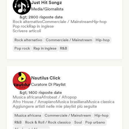
Just Hit Songz
Media/Giornalista
&gt; 2800 risposte date
Rock alternativo
Commerciale / Mainstream
Hip-hop
Pop rock
Rap in inglese
Scrivere articoli
Rock alternativo
Commerciale / Mainstream
Hip-hop
Pop rock
Rap in inglese
R&B
Nautilus Click
Curatore Di Playlist
&gt; 1400 risposte date
Musica africana
Afrobeat / Afropop
Afro House / Amapiano
Musica brasiliana
Musica classica
Aggiungere artisti nelle mie playlist più seguite
Musica africana
Commerciale / Mainstream
Hip-hop
R&B
Rock & Roll / Rock classico
Soul
Pop urbano