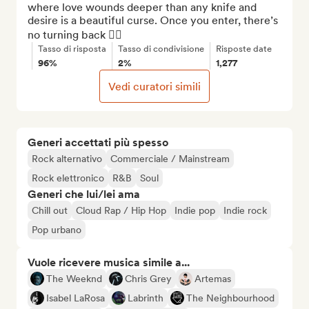
where love wounds deeper than any knife and 
desire is a beautiful curse. Once you enter, there’s 
no turning back ❤️‍🔥
Tasso di risposta
Tasso di condivisione
Risposte date
96%
2%
1,277
Vedi curatori simili
Generi accettati più spesso
Rock alternativo
Commerciale / Mainstream
Rock elettronico
R&B
Soul
Generi che lui/lei ama
Chill out
Cloud Rap / Hip Hop
Indie pop
Indie rock
Pop urbano
Vuole ricevere musica simile a...
The Weeknd
Chris Grey
Artemas
Isabel LaRosa
Labrinth
The Neighbourhood