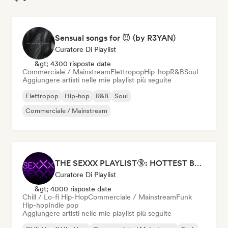
Sensual songs for 😈 (by R3YAN)
Curatore Di Playlist
&gt; 4300 risposte date
Commerciale / Mainstream
Elettropop
Hip-hop
R&B
Soul
Aggiungere artisti nelle mie playlist più seguite
Elettropop
Hip-hop
R&B
Soul
Commerciale / Mainstream
THE SEXXX PLAYLIST🔞: HOTTEST BEDROOM SONGS | SEXUAL APPETITE 👅💦
Curatore Di Playlist
&gt; 4000 risposte date
Chill / Lo-fi Hip-Hop
Commerciale / Mainstream
Funk
Hip-hop
Indie pop
Aggiungere artisti nelle mie playlist più seguite