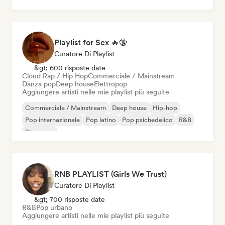
Afrobeat / Afropop
Playlist for Sex 🔥🔞
Curatore Di Playlist
&gt; 600 risposte date
Cloud Rap / Hip Hop
Commerciale / Mainstream
Danza pop
Deep house
Elettropop
Aggiungere artisti nelle mie playlist più seguite
Commerciale / Mainstream
Deep house
Hip-hop
Pop internazionale
Pop latino
Pop psichedelico
R&B
Shoegaze
RNB PLAYLIST (Girls We Trust)
Curatore Di Playlist
&gt; 700 risposte date
R&B
Pop urbano
Aggiungere artisti nelle mie playlist più seguite