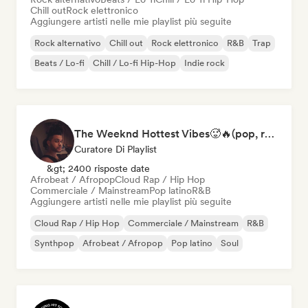
Chill out
Rock elettronico
Aggiungere artisti nelle mie playlist più seguite
Rock alternativo
Chill out
Rock elettronico
R&B
Trap
Beats / Lo-fi
Chill / Lo-fi Hip-Hop
Indie rock
The Weeknd Hottest Vibes🥵🔥(pop, rock, rnb, hiphop, sexy, dark, sad, chill, melancholy, moody, vibe)
Curatore Di Playlist
&gt; 2400 risposte date
Afrobeat / Afropop
Cloud Rap / Hip Hop
Commerciale / Mainstream
Pop latino
R&B
Aggiungere artisti nelle mie playlist più seguite
Cloud Rap / Hip Hop
Commerciale / Mainstream
R&B
Synthpop
Afrobeat / Afropop
Pop latino
Soul