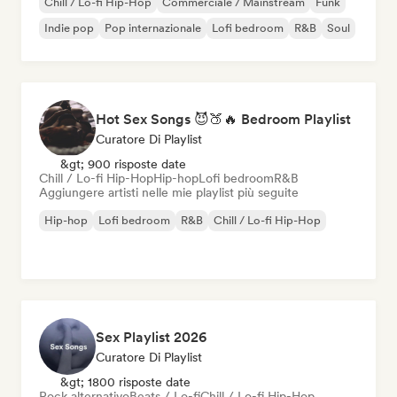
Chill / Lo-fi Hip-Hop
Commerciale / Mainstream
Funk
Indie pop
Pop internazionale
Lofi bedroom
R&B
Soul
Hot Sex Songs 😈🍑🔥 Bedroom Playlist
Curatore Di Playlist
&gt; 900 risposte date
Chill / Lo-fi Hip-Hop
Hip-hop
Lofi bedroom
R&B
Aggiungere artisti nelle mie playlist più seguite
Hip-hop
Lofi bedroom
R&B
Chill / Lo-fi Hip-Hop
Sex Playlist 2026
Curatore Di Playlist
&gt; 1800 risposte date
Rock alternativo
Beats / Lo-fi
Chill / Lo-fi Hip-Hop