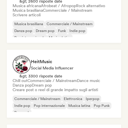
&gt; 2600 risposte date
Musica africana
Afrobeat / Afropop
Rock alternativo
Musica brasiliana
Commerciale / Mainstream
Scrivere articoli
Musica brasiliana
Commerciale / Mainstream
Danza pop
Dream pop
Funk
Indie pop
Pop internazionale
Musica latina
HeitMusic
Social Media Influencer
&gt; 3300 risposte date
Chill out
Commerciale / Mainstream
Dance music
Danza pop
Dream pop
Creare post o reel di grande impatto sugli artisti
Commerciale / Mainstream
Elettronica
Iperpop
Indie pop
Pop internazionale
Musica latina
Pop Punk
Pop rock