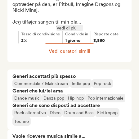
optræder på den, er Pitbull, Imagine Dragons og 
Nicki Minaj.

Jeg tilføjer sangen til min pla...
Vedi di più
Tasso di condivisione
Condivide in
Risposte date
2%
1 giorno
3,860
Vedi curatori simili
Generi accettati più spesso
Commerciale / Mainstream
Indie pop
Pop rock
Generi che lui/lei ama
Dance music
Danza pop
Hip-hop
Pop internazionale
Generi che sono disposti ad accettare
Rock alternativo
Disco
Drum and Bass
Elettropop
Techno
Vuole ricevere musica simile a...