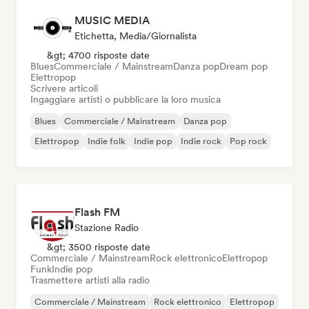
MUSIC MEDIA
Etichetta, Media/Giornalista
&gt; 4700 risposte date
Blues
Commerciale / Mainstream
Danza pop
Dream pop
Elettropop
Scrivere articoli
Ingaggiare artisti o pubblicare la loro musica
Blues
Commerciale / Mainstream
Danza pop
Elettropop
Indie folk
Indie pop
Indie rock
Pop rock
Flash FM
Stazione Radio
&gt; 3500 risposte date
Commerciale / Mainstream
Rock elettronico
Elettropop
Funk
Indie pop
Trasmettere artisti alla radio
Commerciale / Mainstream
Rock elettronico
Elettropop