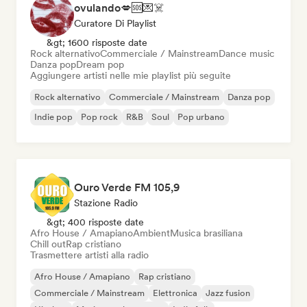
ovulando💋🆘💌☠️
Curatore Di Playlist
&gt; 1600 risposte date
Rock alternativo
Commerciale / Mainstream
Dance music
Danza pop
Dream pop
Aggiungere artisti nelle mie playlist più seguite
Rock alternativo
Commerciale / Mainstream
Danza pop
Indie pop
Pop rock
R&B
Soul
Pop urbano
Ouro Verde FM 105,9
Stazione Radio
&gt; 400 risposte date
Afro House / Amapiano
Ambient
Musica brasiliana
Chill out
Rap cristiano
Trasmettere artisti alla radio
Afro House / Amapiano
Rap cristiano
Commerciale / Mainstream
Elettronica
Jazz fusion