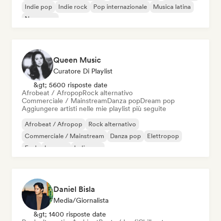
Indie pop
Indie rock
Pop internazionale
Musica latina
New wave
Queen Music
Curatore Di Playlist
&gt; 5600 risposte date
Afrobeat / Afropop
Rock alternativo
Commerciale / Mainstream
Danza pop
Dream pop
Aggiungere artisti nelle mie playlist più seguite
Afrobeat / Afropop
Rock alternativo
Commerciale / Mainstream
Danza pop
Elettropop
Funk
Iperpop
Indie pop
Daniel Bisla
Media/Giornalista
&gt; 1400 risposte date