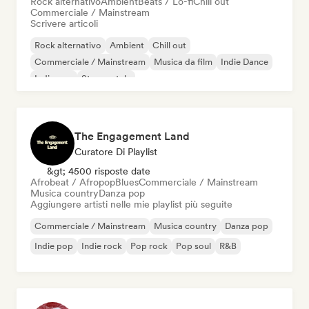
Rock alternativo
Ambient
Beats / Lo-fi
Chill out
Commerciale / Mainstream
Scrivere articoli
Rock alternativo
Ambient
Chill out
Commerciale / Mainstream
Musica da film
Indie Dance
Indie pop
Strumentale
The Engagement Land
Curatore Di Playlist
&gt; 4500 risposte date
Afrobeat / Afropop
Blues
Commerciale / Mainstream
Musica country
Danza pop
Aggiungere artisti nelle mie playlist più seguite
Commerciale / Mainstream
Musica country
Danza pop
Indie pop
Indie rock
Pop rock
Pop soul
R&B