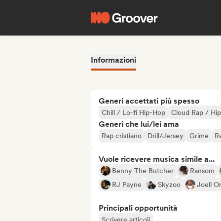
Informazioni
Generi accettati più spesso
Chill / Lo-fi Hip-Hop
Cloud Rap / Hi
Generi che lui/lei ama
Rap cristiano
Drill/Jersey
Grime
Ra
Vuole ricevere musica simile a...
Benny The Butcher
Ransom
RJ Payne
Skyzoo
Joell Or
Principali opportunità
Scrivere articoli