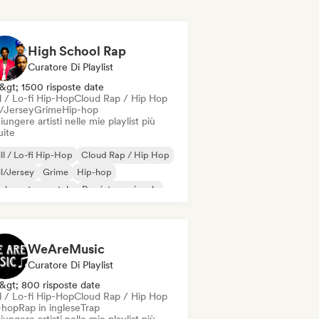
High School Rap
Curatore Di Playlist
&gt; 1500 risposte date
l / Lo-fi Hip-Hop
Cloud Rap / Hip Hop
l/Jersey
Grime
Hip-hop
ungere artisti nelle mie playlist più
uite
ll / Lo-fi Hip-Hop
Cloud Rap / Hip Hop
ll/Jersey
Grime
Hip-hop
-hop strumentale
Rap internazionale
 in inglese
WeAreMusic
Curatore Di Playlist
&gt; 800 risposte date
l / Lo-fi Hip-Hop
Cloud Rap / Hip Hop
-hop
Rap in inglese
Trap