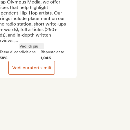
Rap Olympus Media, we offer 
ices that help highlight 
ependent Hip-Hop artists. Our 
rings include placement on our 
ne radio station, short write-ups 
+ words), full articles (250+ 
s), and in-depth written 
rviews,...
Vedi di più
Tasso di condivisione
Risposte date
38%
1,046
Vedi curatori simili