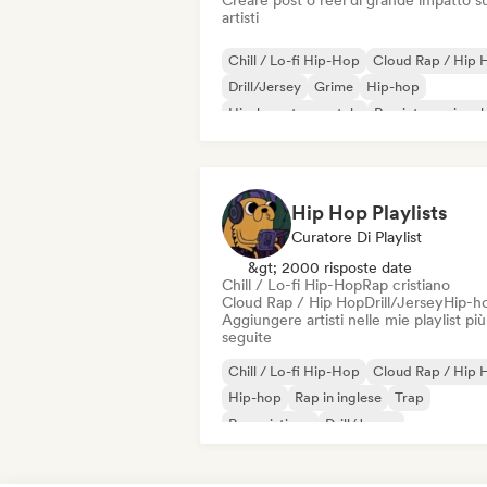
Creare post o reel di grande impatto su
artisti
Chill / Lo-fi Hip-Hop
Cloud Rap / Hip 
Drill/Jersey
Grime
Hip-hop
Hip-hop strumentale
Rap internazional
Rap in inglese
Hip Hop Playlists
Curatore Di Playlist
&gt; 2000 risposte date
Chill / Lo-fi Hip-Hop
Rap cristiano
Cloud Rap / Hip Hop
Drill/Jersey
Hip-h
Aggiungere artisti nelle mie playlist più
seguite
Chill / Lo-fi Hip-Hop
Cloud Rap / Hip 
Hip-hop
Rap in inglese
Trap
Rap cristiano
Drill/Jersey
Hip-hop strumentale