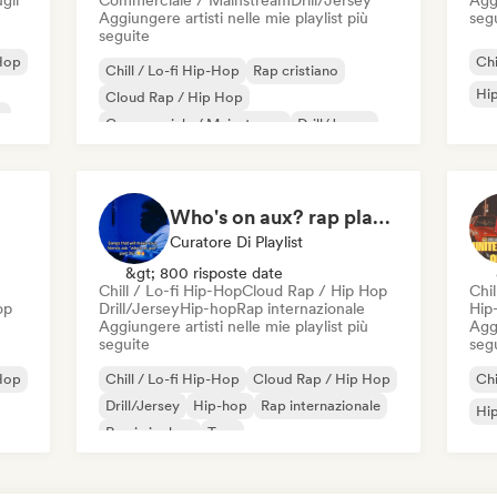
gli
Commerciale / Mainstream
Drill/Jersey
Aggi
Aggiungere artisti nelle mie playlist più
seg
seguite
Hop
Chi
Chill / Lo-fi Hip-Hop
Rap cristiano
Hi
Cloud Rap / Hip Hop
e
Commerciale / Mainstream
Drill/Jersey
Grime
Hip-hop
Rap internazionale
Who's on aux? rap playlist
Curatore Di Playlist
&gt; 800 risposte date
Chill / Lo-fi Hip-Hop
Cloud Rap / Hip Hop
Chil
op
Drill/Jersey
Hip-hop
Rap internazionale
Hip
Aggiungere artisti nelle mie playlist più
Aggi
seguite
seg
Hop
Chill / Lo-fi Hip-Hop
Cloud Rap / Hip Hop
Chi
Drill/Jersey
Hip-hop
Rap internazionale
Hi
Rap in inglese
Trap