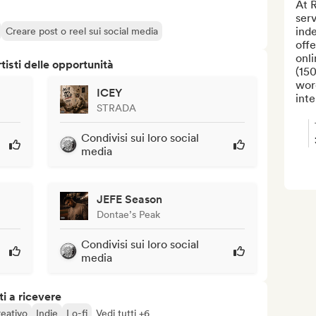
At 
serv
ind
Creare post o reel sui social media
offe
onli
isti delle opportunità
(150
word
ICEY
inte
STRADA
Condivisi sui loro social
media
JEFE Season
Dontae’s Peak
Condivisi sui loro social
media
i a ricevere
eativo
Indie
Lo-fi
Vedi tutti +6