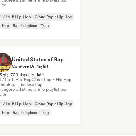
ungere artisti nelle mie playlist più
uite
ll / Lo-fi Hip-Hop
Cloud Rap / Hip Hop
p-hop
Rap in inglese
Trap
United States of Rap
Curatore Di Playlist
&gt; 1700 risposte date
l / Lo-fi Hip-Hop
Cloud Rap / Hip Hop
-hop
Rap in inglese
Trap
ungere artisti nelle mie playlist più
uite
ll / Lo-fi Hip-Hop
Cloud Rap / Hip Hop
p-hop
Rap in inglese
Trap