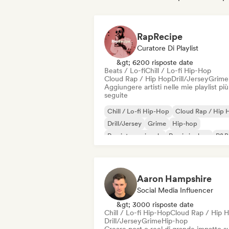
RapRecipe
Curatore Di Playlist
&gt; 6200 risposte date
Beats / Lo-fi
Chill / Lo-fi Hip-Hop
Cloud Rap / Hip Hop
Drill/Jersey
Grime
Aggiungere artisti nelle mie playlist più
seguite
Chill / Lo-fi Hip-Hop
Cloud Rap / Hip 
Drill/Jersey
Grime
Hip-hop
Rap internazionale
Rap in inglese
R&B
Aaron Hampshire
Social Media Influencer
&gt; 3000 risposte date
Chill / Lo-fi Hip-Hop
Cloud Rap / Hip 
Drill/Jersey
Grime
Hip-hop