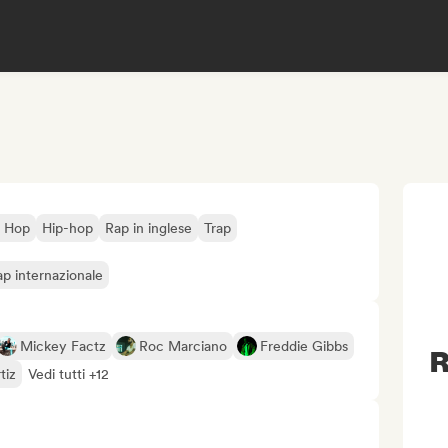
p Hop
Hip-hop
Rap in inglese
Trap
p internazionale
Mickey Factz
Roc Marciano
Freddie Gibbs
R
tiz
Vedi tutti +12