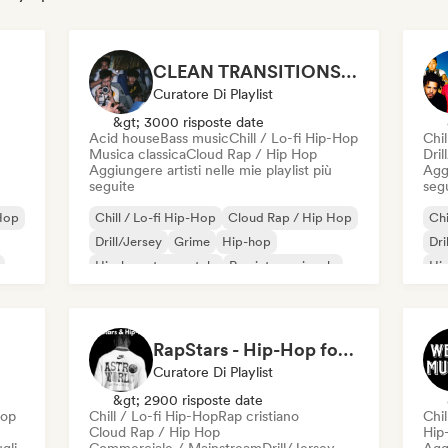
CLEAN TRANSITIONS😤
Curatore Di Playlist
&gt; 3000 risposte date
Acid house
Bass music
Chill / Lo-fi Hip-Hop
Chil
Musica classica
Cloud Rap / Hip Hop
Dril
Aggiungere artisti nelle mie playlist più
Aggi
seguite
seg
Hop
Chill / Lo-fi Hip-Hop
Cloud Rap / Hip Hop
Chi
Drill/Jersey
Grime
Hip-hop
Dri
Hip-hop strumentale
Rap internazionale
Hip
Rap in inglese
Rap
RapStars - Hip-Hop for late night vibes (by Music Outsider)
Curatore Di Playlist
&gt; 2900 risposte date
Hop
Chill / Lo-fi Hip-Hop
Rap cristiano
Chil
Cloud Rap / Hip Hop
Hip