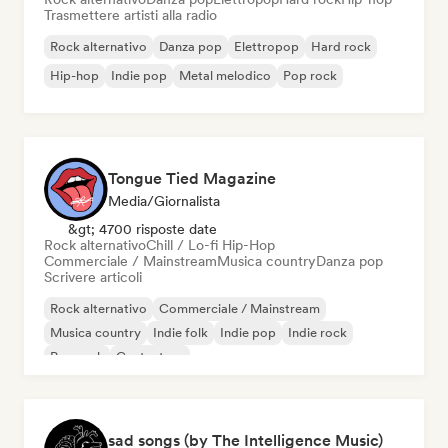
Trasmettere artisti alla radio
Rock alternativo
Danza pop
Elettropop
Hard rock
Hip-hop
Indie pop
Metal melodico
Pop rock
Tongue Tied Magazine
Media/Giornalista
&gt; 4700 risposte date
Rock alternativo
Chill / Lo-fi Hip-Hop
Commerciale / Mainstream
Musica country
Danza pop
Scrivere articoli
Rock alternativo
Commerciale / Mainstream
Musica country
Indie folk
Indie pop
Indie rock
Pop rock
Cantautore
sad songs (by The Intelligence Music)