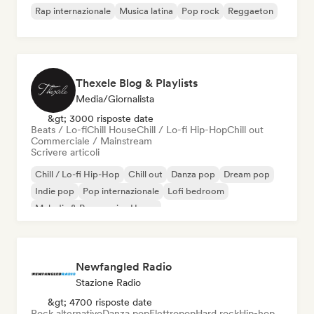
Rap internazionale
Musica latina
Pop rock
Reggaeton
Thexele Blog & Playlists
Media/Giornalista
&gt; 3000 risposte date
Beats / Lo-fi
Chill House
Chill / Lo-fi Hip-Hop
Chill out
Commerciale / Mainstream
Scrivere articoli
Chill / Lo-fi Hip-Hop
Chill out
Danza pop
Dream pop
Indie pop
Pop internazionale
Lofi bedroom
Melodic & Progressive House
Newfangled Radio
Stazione Radio
&gt; 4700 risposte date
Rock alternativo
Danza pop
Elettropop
Hard rock
Hip-hop