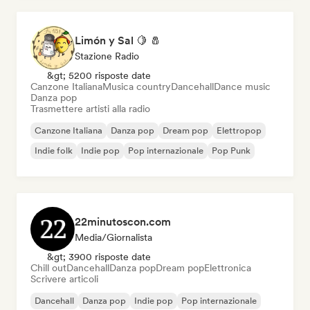
Limón y Sal 🍋 🧂
Stazione Radio
&gt; 5200 risposte date
Canzone Italiana
Musica country
Dancehall
Dance music
Danza pop
Trasmettere artisti alla radio
Canzone Italiana
Danza pop
Dream pop
Elettropop
Indie folk
Indie pop
Pop internazionale
Pop Punk
22minutoscon.com
Media/Giornalista
&gt; 3900 risposte date
Chill out
Dancehall
Danza pop
Dream pop
Elettronica
Scrivere articoli
Dancehall
Danza pop
Indie pop
Pop internazionale