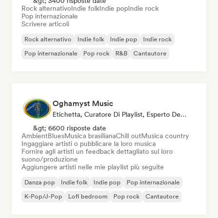
&gt; 3400 risposte date
Rock alternativo
Indie folk
Indie pop
Indie rock
Pop internazionale
Scrivere articoli
Rock alternativo
Indie folk
Indie pop
Indie rock
Pop internazionale
Pop rock
R&B
Cantautore
Oghamyst Music
Etichetta, Curatore Di Playlist, Esperto Del Suono
&gt; 6600 risposte date
Ambient
Blues
Musica brasiliana
Chill out
Musica country
Ingaggiare artisti o pubblicare la loro musica
Fornire agli artisti un feedback dettagliato sul loro
suono/produzione
Aggiungere artisti nelle mie playlist più seguite
Danza pop
Indie folk
Indie pop
Pop internazionale
K-Pop/J-Pop
Lofi bedroom
Pop rock
Cantautore