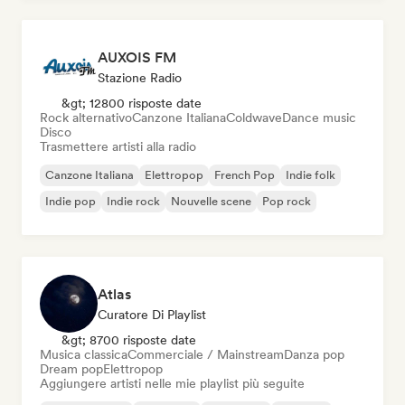
AUXOIS FM
Stazione Radio
&gt; 12800 risposte date
Rock alternativo
Canzone Italiana
Coldwave
Dance music
Disco
Trasmettere artisti alla radio
Canzone Italiana
Elettropop
French Pop
Indie folk
Indie pop
Indie rock
Nouvelle scene
Pop rock
Atlas
Curatore Di Playlist
&gt; 8700 risposte date
Musica classica
Commerciale / Mainstream
Danza pop
Dream pop
Elettropop
Aggiungere artisti nelle mie playlist più seguite