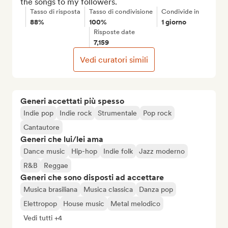
the songs to my followers.
Tasso di risposta
Tasso di condivisione
Condivide in
88%
100%
1 giorno
Risposte date
7,159
Vedi curatori simili
Generi accettati più spesso
Indie pop
Indie rock
Strumentale
Pop rock
Cantautore
Generi che lui/lei ama
Dance music
Hip-hop
Indie folk
Jazz moderno
R&B
Reggae
Generi che sono disposti ad accettare
Musica brasiliana
Musica classica
Danza pop
Elettropop
House music
Metal melodico
Vedi tutti +4