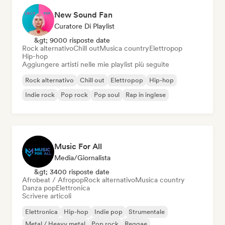
New Sound Fan
Curatore Di Playlist
&gt; 9000 risposte date
Rock alternativo
Chill out
Musica country
Elettropop
Hip-hop
Aggiungere artisti nelle mie playlist più seguite
Rock alternativo
Chill out
Elettropop
Hip-hop
Indie rock
Pop rock
Pop soul
Rap in inglese
Music For All
Media/Giornalista
&gt; 3400 risposte date
Afrobeat / Afropop
Rock alternativo
Musica country
Danza pop
Elettronica
Scrivere articoli
Elettronica
Hip-hop
Indie pop
Strumentale
Metal / Heavy metal
Pop rock
Reggae