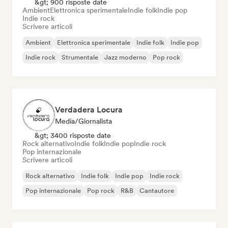
&gt; 900 risposte date
Ambient
Elettronica sperimentale
Indie folk
Indie pop
Indie rock
Scrivere articoli
Ambient
Elettronica sperimentale
Indie folk
Indie pop
Indie rock
Strumentale
Jazz moderno
Pop rock
Verdadera Locura
Media/Giornalista
&gt; 3400 risposte date
Rock alternativo
Indie folk
Indie pop
Indie rock
Pop internazionale
Scrivere articoli
Rock alternativo
Indie folk
Indie pop
Indie rock
Pop internazionale
Pop rock
R&B
Cantautore