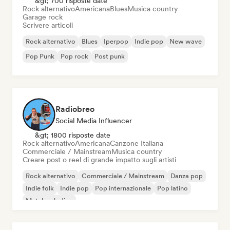
&gt; 700 risposte date
Rock alternativo
Americana
Blues
Musica country
Garage rock
Scrivere articoli
Rock alternativo
Blues
Iperpop
Indie pop
New wave
Pop Punk
Pop rock
Post punk
Radiobreo
Social Media Influencer
&gt; 1800 risposte date
Rock alternativo
Americana
Canzone Italiana
Commerciale / Mainstream
Musica country
Creare post o reel di grande impatto sugli artisti
Rock alternativo
Commerciale / Mainstream
Danza pop
Indie folk
Indie pop
Pop internazionale
Pop latino
Metal melodico