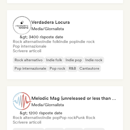
Verdadera Locura
Media/Giornalista
&gt; 3400 risposte date
Rock alternativo
Indie folk
Indie pop
Indie rock
Pop internazionale
Scrivere articoli
Rock alternativo
Indie folk
Indie pop
Indie rock
Pop internazionale
Pop rock
R&B
Cantautore
Melodic Mag (unreleased or less than 2 weeks since release)
Media/Giornalista
&gt; 1200 risposte date
Rock alternativo
Indie pop
Pop rock
Punk Rock
Scrivere articoli