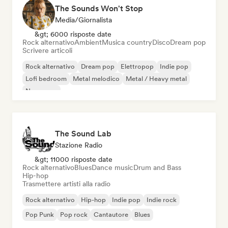
The Sounds Won't Stop
Media/Giornalista
&gt; 6000 risposte date
Rock alternativo
Ambient
Musica country
Disco
Dream pop
Scrivere articoli
Rock alternativo
Dream pop
Elettropop
Indie pop
Lofi bedroom
Metal melodico
Metal / Heavy metal
New wave
The Sound Lab
Stazione Radio
&gt; 11000 risposte date
Rock alternativo
Blues
Dance music
Drum and Bass
Hip-hop
Trasmettere artisti alla radio
Rock alternativo
Hip-hop
Indie pop
Indie rock
Pop Punk
Pop rock
Cantautore
Blues