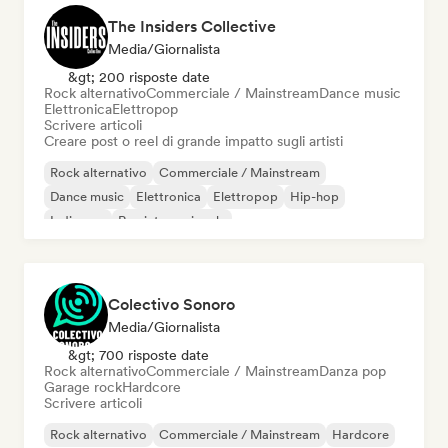
The Insiders Collective
Media/Giornalista
&gt; 200 risposte date
Rock alternativo
Commerciale / Mainstream
Dance music
Elettronica
Elettropop
Scrivere articoli
Creare post o reel di grande impatto sugli artisti
Rock alternativo
Commerciale / Mainstream
Dance music
Elettronica
Elettropop
Hip-hop
Indie pop
Rap internazionale
Colectivo Sonoro
Media/Giornalista
&gt; 700 risposte date
Rock alternativo
Commerciale / Mainstream
Danza pop
Garage rock
Hardcore
Scrivere articoli
Rock alternativo
Commerciale / Mainstream
Hardcore