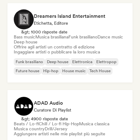
Dreamers Island Entertainment
Etichetta, Editore
&gt; 1000 risposte date
Bass music
Musica brasiliana
Funk brasiliano
Dance music
Deep house
Offrire agli artisti un contratto di edizione
Ingaggiare artisti o pubblicare la loro musica
Funk brasiliano
Deep house
Elettronica
Elettropop
Future house
Hip-hop
House music
Tech House
ADAD Audio
Curatore Di Playlist
&gt; 4900 risposte date
Beats / Lo-fi
Chill / Lo-fi Hip-Hop
Musica classica
Musica country
Drill/Jersey
Aggiungere artisti nelle mie playlist più seguite