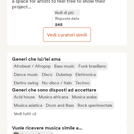
a space for artists to feel free to show their 
project...
Vedi di più
Risposte date
245
Vedi curatori simili
Generi che lui/lei ama
Afrobeat / Afropop
Bass music
Funk brasiliano
Dance music
Disco
Dubstep
Elettronica
Elettro swing
Nu-disco / Italo
Techno
Generi che sono disposti ad accettare
Acid house
Musica africana
Musica araba
Musica asiatica
Drum and Bass
Rock sperimentale
Vedi tutti +2
Vuole ricevere musica simile a...