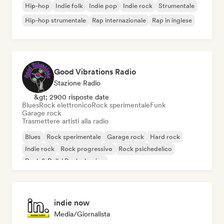
Hip-hop
Indie folk
Indie pop
Indie rock
Strumentale
Hip-hop strumentale
Rap internazionale
Rap in inglese
Good Vibrations Radio
Stazione Radio
&gt; 2900 risposte date
Blues
Rock elettronico
Rock sperimentale
Funk
Garage rock
Trasmettere artisti alla radio
Blues
Rock sperimentale
Garage rock
Hard rock
Indie rock
Rock progressivo
Rock psichedelico
Rock & Roll / Rock classico
indie now
Media/Giornalista