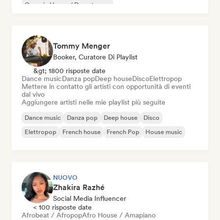
Organic House / Downtempo
Tommy Menger
Booker, Curatore Di Playlist
&gt; 1800 risposte date
Dance music
Danza pop
Deep house
Disco
Elettropop
Mettere in contatto gli artisti con opportunità di eventi
dal vivo
Aggiungere artisti nelle mie playlist più seguite
Dance music
Danza pop
Deep house
Disco
Elettropop
French house
French Pop
House music
NUOVO
Zhakira Razhé
Social Media Influencer
< 100 risposte date
Afrobeat / Afropop
Afro House / Amapiano