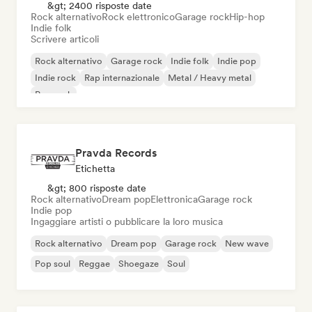
&gt; 2400 risposte date
Rock alternativo
Rock elettronico
Garage rock
Hip-hop
Indie folk
Scrivere articoli
Rock alternativo
Garage rock
Indie folk
Indie pop
Indie rock
Rap internazionale
Metal / Heavy metal
Pop rock
Pravda Records
Etichetta
&gt; 800 risposte date
Rock alternativo
Dream pop
Elettronica
Garage rock
Indie pop
Ingaggiare artisti o pubblicare la loro musica
Rock alternativo
Dream pop
Garage rock
New wave
Pop soul
Reggae
Shoegaze
Soul