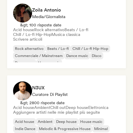
Zoila Antonio
Media/Giornalista
&gt; 100 risposte date
Acid house
Rock alternativo
Beats / Lo-fi
Chill / Lo-fi Hip-Hop
Musica classica
Scrivere articoli
Rock alternativo
Beats / Lo-fi
Chill / Lo-fi Hip-Hop
Commerciale / Mainstream
Dance music
Disco
Dream pop
House music
N3UX
Curatore Di Playlist
&gt; 2800 risposte date
Acid house
Ambient
Chill out
Deep house
Elettronica
Aggiungere artisti nelle mie playlist più seguite
Acid house
Ambient
Deep house
House music
Indie Dance
Melodic & Progressive House
Minimal