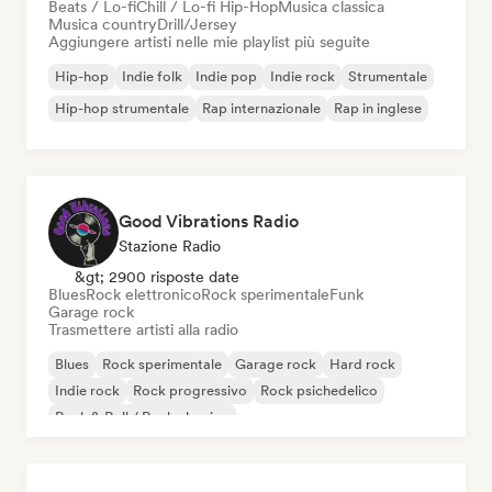
Beats / Lo-fi
Chill / Lo-fi Hip-Hop
Musica classica
Musica country
Drill/Jersey
Aggiungere artisti nelle mie playlist più seguite
Hip-hop
Indie folk
Indie pop
Indie rock
Strumentale
Hip-hop strumentale
Rap internazionale
Rap in inglese
Good Vibrations Radio
Stazione Radio
&gt; 2900 risposte date
Blues
Rock elettronico
Rock sperimentale
Funk
Garage rock
Trasmettere artisti alla radio
Blues
Rock sperimentale
Garage rock
Hard rock
Indie rock
Rock progressivo
Rock psichedelico
Rock & Roll / Rock classico