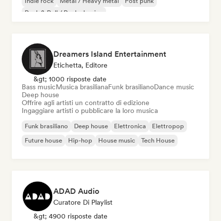
Indie rock
Metal / Heavy metal
Post punk
Rock & Roll / Rock classico
Dreamers Island Entertainment
Etichetta, Editore
&gt; 1000 risposte date
Bass music
Musica brasiliana
Funk brasiliano
Dance music
Deep house
Offrire agli artisti un contratto di edizione
Ingaggiare artisti o pubblicare la loro musica
Funk brasiliano
Deep house
Elettronica
Elettropop
Future house
Hip-hop
House music
Tech House
ADAD Audio
Curatore Di Playlist
&gt; 4900 risposte date