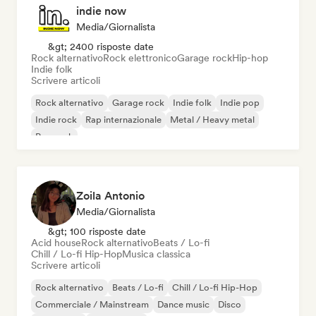
indie now
Media/Giornalista
&gt; 2400 risposte date
Rock alternativo
Rock elettronico
Garage rock
Hip-hop
Indie folk
Scrivere articoli
Rock alternativo
Garage rock
Indie folk
Indie pop
Indie rock
Rap internazionale
Metal / Heavy metal
Pop rock
Zoila Antonio
Media/Giornalista
&gt; 100 risposte date
Acid house
Rock alternativo
Beats / Lo-fi
Chill / Lo-fi Hip-Hop
Musica classica
Scrivere articoli
Rock alternativo
Beats / Lo-fi
Chill / Lo-fi Hip-Hop
Commerciale / Mainstream
Dance music
Disco