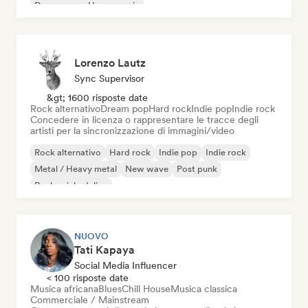
Dream pop
House music
Lorenzo Lautz
Sync Supervisor
&gt; 1600 risposte date
Rock alternativo
Dream pop
Hard rock
Indie pop
Indie rock
Concedere in licenza o rappresentare le tracce degli
artisti per la sincronizzazione di immagini/video
Rock alternativo
Hard rock
Indie pop
Indie rock
Metal / Heavy metal
New wave
Post punk
Rock psichedelico
NUOVO
Tati Kapaya
Social Media Influencer
< 100 risposte date
Musica africana
Blues
Chill House
Musica classica
Commerciale / Mainstream