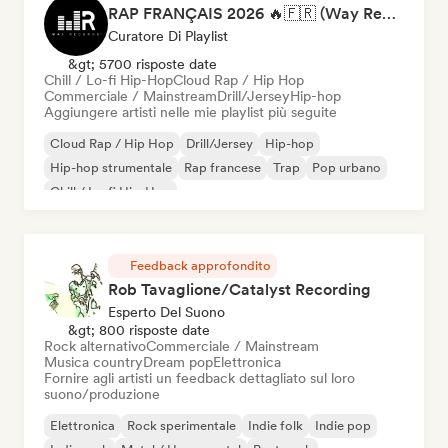
RAP FRANÇAIS 2026 🔥🇫🇷 (Way Records)
Curatore Di Playlist
&gt; 5700 risposte date
Chill / Lo-fi Hip-Hop
Cloud Rap / Hip Hop
Commerciale / Mainstream
Drill/Jersey
Hip-hop
Aggiungere artisti nelle mie playlist più seguite
Cloud Rap / Hip Hop
Drill/Jersey
Hip-hop
Hip-hop strumentale
Rap francese
Trap
Pop urbano
Chill / Lo-fi Hip-Hop
Feedback approfondito
Rob Tavaglione/Catalyst Recording
Esperto Del Suono
&gt; 800 risposte date
Rock alternativo
Commerciale / Mainstream
Musica country
Dream pop
Elettronica
Fornire agli artisti un feedback dettagliato sul loro
suono/produzione
Elettronica
Rock sperimentale
Indie folk
Indie pop