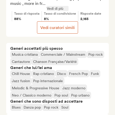
music , more in fr...
Vedi di più
Tasso di risposta
Tasso di condivisione
Risposte date
88%
8%
2,165
Vedi curatori simili
Generi accettati più spesso
Musica cristiana
Commerciale / Mainstream
Pop rock
Cantautore
Chanson Française/Variété
Generi che lui/lei ama
Chill House
Rap cristiano
Disco
French Pop
Funk
Jazz fusion
Pop internazionale
Melodic & Progressive House
Jazz moderno
Neo / Classico moderno
Pop soul
Pop urbano
Generi che sono disposti ad accettare
Blues
Danza pop
Pop rock
Soul