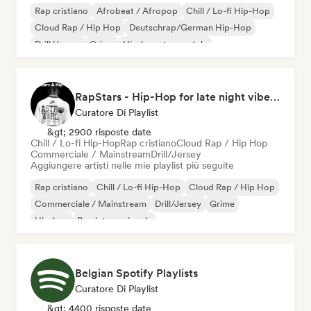
Rap cristiano
Afrobeat / Afropop
Chill / Lo-fi Hip-Hop
Cloud Rap / Hip Hop
Deutschrap/German Hip-Hop
Drill/Jersey
Grime
Hip-hop strumentale
RapStars - Hip-Hop for late night vibes (by Music Outsider)
Curatore Di Playlist
&gt; 2900 risposte date
Chill / Lo-fi Hip-Hop
Rap cristiano
Cloud Rap / Hip Hop
Commerciale / Mainstream
Drill/Jersey
Aggiungere artisti nelle mie playlist più seguite
Rap cristiano
Chill / Lo-fi Hip-Hop
Cloud Rap / Hip Hop
Commerciale / Mainstream
Drill/Jersey
Grime
Hip-hop
Rap internazionale
Belgian Spotify Playlists
Curatore Di Playlist
&gt; 4400 risposte date