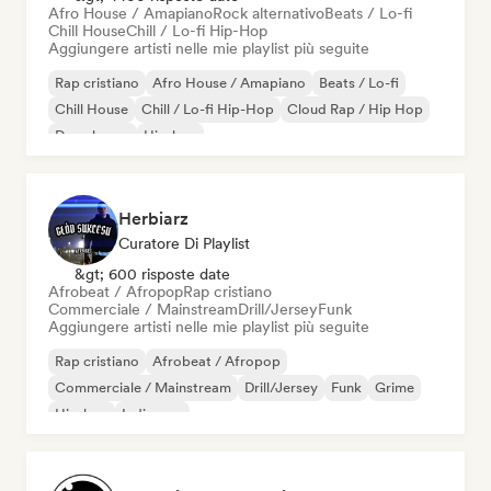
Afro House / Amapiano
Rock alternativo
Beats / Lo-fi
Chill House
Chill / Lo-fi Hip-Hop
Aggiungere artisti nelle mie playlist più seguite
Rap cristiano
Afro House / Amapiano
Beats / Lo-fi
Chill House
Chill / Lo-fi Hip-Hop
Cloud Rap / Hip Hop
Deep house
Hip-hop
Herbiarz
Curatore Di Playlist
&gt; 600 risposte date
Afrobeat / Afropop
Rap cristiano
Commerciale / Mainstream
Drill/Jersey
Funk
Aggiungere artisti nelle mie playlist più seguite
Rap cristiano
Afrobeat / Afropop
Commerciale / Mainstream
Drill/Jersey
Funk
Grime
Hip-hop
Indie pop