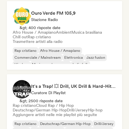
Ouro Verde FM 105,9
Stazione Radio
&gt; 400 risposte date
Afro House / Amapiano
Ambient
Musica brasiliana
Chill out
Rap cristiano
Trasmettere artisti alla radio
Rap cristiano
Afro House / Amapiano
Commerciale / Mainstream
Elettronica
Jazz fusion
Hip-hop
Musica per le vacanze
Indie folk
It's a Trap! 💥 Drill, UK Drill & Hard-Hitting Trap
Curatore Di Playlist
&gt; 2500 risposte date
Rap cristiano
Cloud Rap / Hip Hop
Deutschrap/German Hip-Hop
Drill/Jersey
Hip-hop
Aggiungere artisti nelle mie playlist più seguite
Rap cristiano
Deutschrap/German Hip-Hop
Drill/Jersey