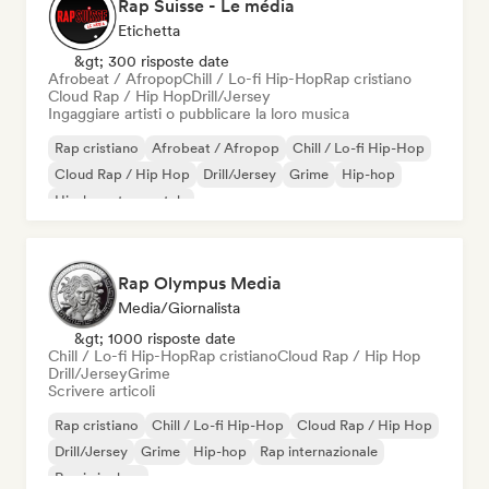
Rap Suisse - Le média
Etichetta
&gt; 300 risposte date
Afrobeat / Afropop
Chill / Lo-fi Hip-Hop
Rap cristiano
Cloud Rap / Hip Hop
Drill/Jersey
Ingaggiare artisti o pubblicare la loro musica
Rap cristiano
Afrobeat / Afropop
Chill / Lo-fi Hip-Hop
Cloud Rap / Hip Hop
Drill/Jersey
Grime
Hip-hop
Hip-hop strumentale
Rap Olympus Media
Media/Giornalista
&gt; 1000 risposte date
Chill / Lo-fi Hip-Hop
Rap cristiano
Cloud Rap / Hip Hop
Drill/Jersey
Grime
Scrivere articoli
Rap cristiano
Chill / Lo-fi Hip-Hop
Cloud Rap / Hip Hop
Drill/Jersey
Grime
Hip-hop
Rap internazionale
Rap in inglese