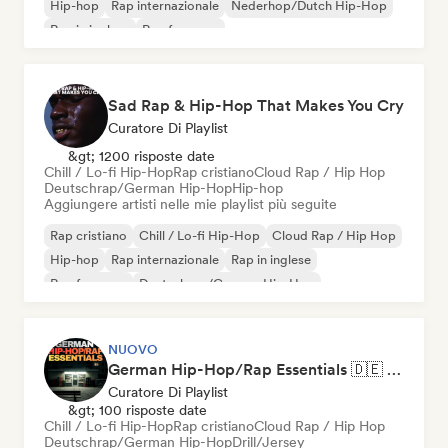
Hip-hop
Rap internazionale
Nederhop/Dutch Hip-Hop
Rap in inglese
Rap francese
Sad Rap & Hip-Hop That Makes You Cry
Curatore Di Playlist
&gt; 1200 risposte date
Chill / Lo-fi Hip-Hop
Rap cristiano
Cloud Rap / Hip Hop
Deutschrap/German Hip-Hop
Hip-hop
Aggiungere artisti nelle mie playlist più seguite
Rap cristiano
Chill / Lo-fi Hip-Hop
Cloud Rap / Hip Hop
Hip-hop
Rap internazionale
Rap in inglese
Rap francese
Deutschrap/German Hip-Hop
NUOVO
German Hip-Hop/Rap Essentials 🇩🇪 Deutschrap, Cloud Rap & Trap
Curatore Di Playlist
&gt; 100 risposte date
Chill / Lo-fi Hip-Hop
Rap cristiano
Cloud Rap / Hip Hop
Deutschrap/German Hip-Hop
Drill/Jersey