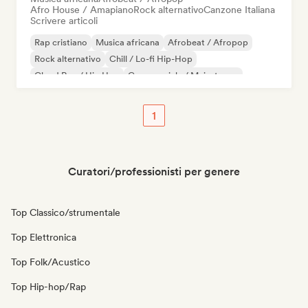
Afro House / Amapiano
Rock alternativo
Canzone Italiana
Scrivere articoli
Rap cristiano
Musica africana
Afrobeat / Afropop
Rock alternativo
Chill / Lo-fi Hip-Hop
Cloud Rap / Hip Hop
Commerciale / Mainstream
Jazz sperimentale
1
Curatori/professionisti per genere
Top Classico/strumentale
Top Elettronica
Top Folk/Acustico
Top Hip-hop/Rap