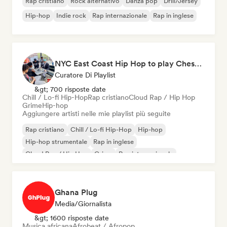
Rap cristiano
Rock alternativo
Danza pop
Drill/Jersey
Hip-hop
Indie rock
Rap internazionale
Rap in inglese
NYC East Coast Hip Hop to play Chess to - Best BoomBap / Conscious Rap 2026 (Independent Rap Only)
Curatore Di Playlist
&gt; 700 risposte date
Chill / Lo-fi Hip-Hop
Rap cristiano
Cloud Rap / Hip Hop
Grime
Hip-hop
Aggiungere artisti nelle mie playlist più seguite
Rap cristiano
Chill / Lo-fi Hip-Hop
Hip-hop
Hip-hop strumentale
Rap in inglese
Cloud Rap / Hip Hop
Grime
Rap internazionale
Ghana Plug
Media/Giornalista
&gt; 1600 risposte date
Musica africana
Afrobeat / Afropop