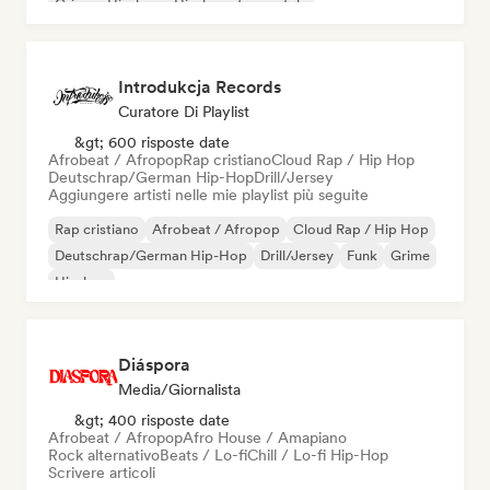
Grime
Hip-hop
Hip-hop strumentale
Rap internazionale
Introdukcja Records
Curatore Di Playlist
&gt; 600 risposte date
Afrobeat / Afropop
Rap cristiano
Cloud Rap / Hip Hop
Deutschrap/German Hip-Hop
Drill/Jersey
Aggiungere artisti nelle mie playlist più seguite
Rap cristiano
Afrobeat / Afropop
Cloud Rap / Hip Hop
Deutschrap/German Hip-Hop
Drill/Jersey
Funk
Grime
Hip-hop
Diáspora
Media/Giornalista
&gt; 400 risposte date
Afrobeat / Afropop
Afro House / Amapiano
Rock alternativo
Beats / Lo-fi
Chill / Lo-fi Hip-Hop
Scrivere articoli