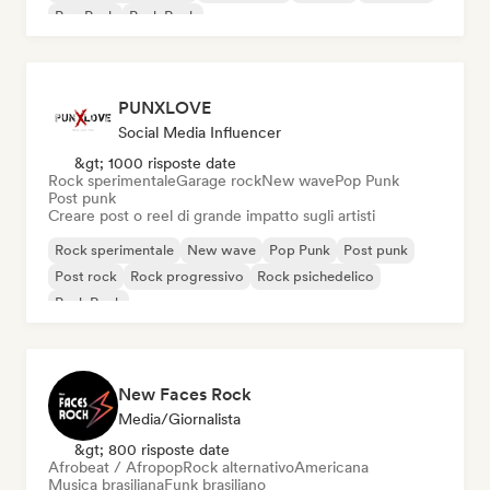
Pop Punk
Punk Rock
PUNXLOVE
Social Media Influencer
&gt; 1000 risposte date
Rock sperimentale
Garage rock
New wave
Pop Punk
Post punk
Creare post o reel di grande impatto sugli artisti
Rock sperimentale
New wave
Pop Punk
Post punk
Post rock
Rock progressivo
Rock psichedelico
Punk Rock
New Faces Rock
Media/Giornalista
&gt; 800 risposte date
Afrobeat / Afropop
Rock alternativo
Americana
Musica brasiliana
Funk brasiliano