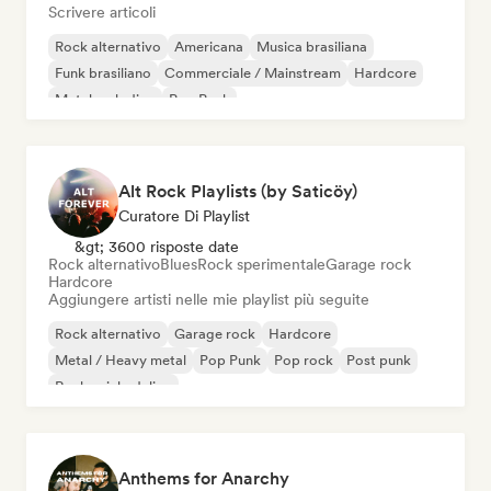
Scrivere articoli
Rock alternativo
Americana
Musica brasiliana
Funk brasiliano
Commerciale / Mainstream
Hardcore
Metal melodico
Pop Punk
Alt Rock Playlists (by Saticöy)
Curatore Di Playlist
&gt; 3600 risposte date
Rock alternativo
Blues
Rock sperimentale
Garage rock
Hardcore
Aggiungere artisti nelle mie playlist più seguite
Rock alternativo
Garage rock
Hardcore
Metal / Heavy metal
Pop Punk
Pop rock
Post punk
Rock psichedelico
Anthems for Anarchy