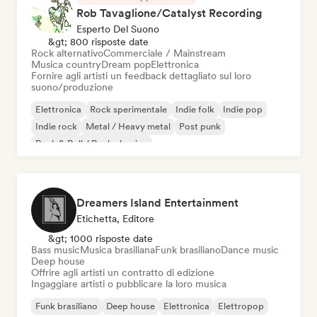
Rob Tavaglione/Catalyst Recording
Esperto Del Suono
&gt; 800 risposte date
Rock alternativo
Commerciale / Mainstream
Musica country
Dream pop
Elettronica
Fornire agli artisti un feedback dettagliato sul loro
suono/produzione
Elettronica
Rock sperimentale
Indie folk
Indie pop
Indie rock
Metal / Heavy metal
Post punk
Rock & Roll / Rock classico
Dreamers Island Entertainment
Etichetta, Editore
&gt; 1000 risposte date
Bass music
Musica brasiliana
Funk brasiliano
Dance music
Deep house
Offrire agli artisti un contratto di edizione
Ingaggiare artisti o pubblicare la loro musica
Funk brasiliano
Deep house
Elettronica
Elettropop