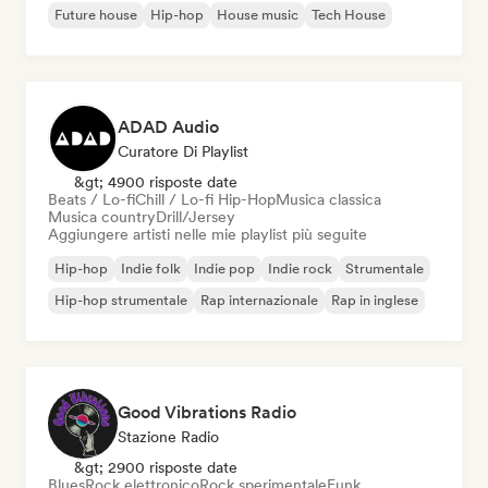
Future house
Hip-hop
House music
Tech House
ADAD Audio
Curatore Di Playlist
&gt; 4900 risposte date
Beats / Lo-fi
Chill / Lo-fi Hip-Hop
Musica classica
Musica country
Drill/Jersey
Aggiungere artisti nelle mie playlist più seguite
Hip-hop
Indie folk
Indie pop
Indie rock
Strumentale
Hip-hop strumentale
Rap internazionale
Rap in inglese
Good Vibrations Radio
Stazione Radio
&gt; 2900 risposte date
Blues
Rock elettronico
Rock sperimentale
Funk