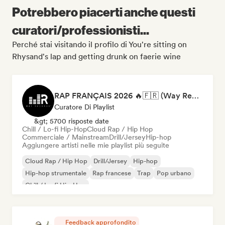
Potrebbero piacerti anche questi
curatori/professionisti...
Perché stai visitando il profilo di You're sitting on
Rhysand's lap and getting drunk on faerie wine
RAP FRANÇAIS 2026 🔥🇫🇷 (Way Records)
Curatore Di Playlist
&gt; 5700 risposte date
Chill / Lo-fi Hip-Hop
Cloud Rap / Hip Hop
Commerciale / Mainstream
Drill/Jersey
Hip-hop
Aggiungere artisti nelle mie playlist più seguite
Cloud Rap / Hip Hop
Drill/Jersey
Hip-hop
Hip-hop strumentale
Rap francese
Trap
Pop urbano
Chill / Lo-fi Hip-Hop
Feedback approfondito