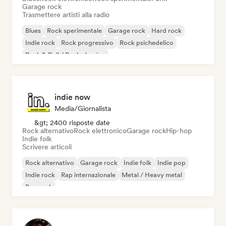
Garage rock
Trasmettere artisti alla radio
Blues
Rock sperimentale
Garage rock
Hard rock
Indie rock
Rock progressivo
Rock psichedelico
Rock & Roll / Rock classico
indie now
Media/Giornalista
&gt; 2400 risposte date
Rock alternativo
Rock elettronico
Garage rock
Hip-hop
Indie folk
Scrivere articoli
Rock alternativo
Garage rock
Indie folk
Indie pop
Indie rock
Rap internazionale
Metal / Heavy metal
Pop rock