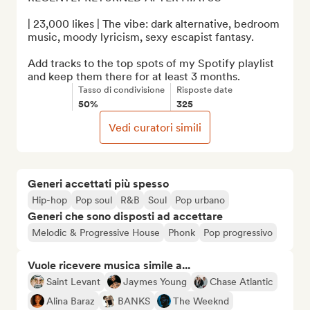
| 23,000 likes | The vibe: dark alternative, bedroom 
music, moody lyricism, sexy escapist fantasy.

Add tracks to the top spots of my Spotify playlist 
and keep them there for at least 3 months.
Tasso di condivisione
Risposte date
50%
325
Vedi curatori simili
Generi accettati più spesso
Hip-hop
Pop soul
R&B
Soul
Pop urbano
Generi che sono disposti ad accettare
Melodic & Progressive House
Phonk
Pop progressivo
Vuole ricevere musica simile a...
Saint Levant
Jaymes Young
Chase Atlantic
Alina Baraz
BANKS
The Weeknd