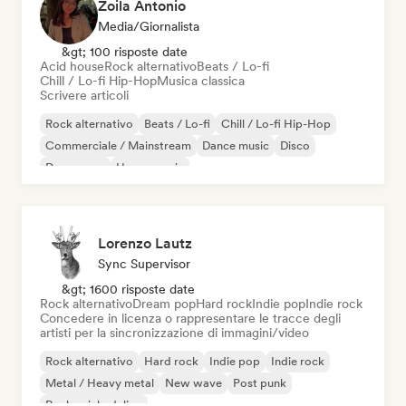
Zoila Antonio
Media/Giornalista
&gt; 100 risposte date
Acid house
Rock alternativo
Beats / Lo-fi
Chill / Lo-fi Hip-Hop
Musica classica
Scrivere articoli
Rock alternativo
Beats / Lo-fi
Chill / Lo-fi Hip-Hop
Commerciale / Mainstream
Dance music
Disco
Dream pop
House music
Lorenzo Lautz
Sync Supervisor
&gt; 1600 risposte date
Rock alternativo
Dream pop
Hard rock
Indie pop
Indie rock
Concedere in licenza o rappresentare le tracce degli
artisti per la sincronizzazione di immagini/video
Rock alternativo
Hard rock
Indie pop
Indie rock
Metal / Heavy metal
New wave
Post punk
Rock psichedelico