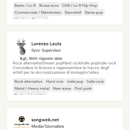
Beats / Lo-fi
Bossa nova
Chill / Lo-fi Hip-Hop
Commerciale / Mainstream
Dancehall
Danza pop
Hip-hop
Pop soul
Lorenzo Lautz
Sync Supervisor
&gt; 1600 risposte date
Rock alternativo
Dream pop
Hard rock
Indie pop
Indie rock
Concedere in licenza o rappresentare le tracce degli
artisti per la sincronizzazione di immagini/video
Rock alternativo
Hard rock
Indie pop
Indie rock
Metal / Heavy metal
New wave
Post punk
Rock psichedelico
songweb.net
Media/Giornalista