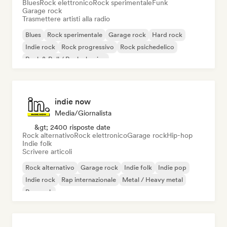
Blues
Rock elettronico
Rock sperimentale
Funk
Garage rock
Trasmettere artisti alla radio
Blues
Rock sperimentale
Garage rock
Hard rock
Indie rock
Rock progressivo
Rock psichedelico
Rock & Roll / Rock classico
indie now
Media/Giornalista
&gt; 2400 risposte date
Rock alternativo
Rock elettronico
Garage rock
Hip-hop
Indie folk
Scrivere articoli
Rock alternativo
Garage rock
Indie folk
Indie pop
Indie rock
Rap internazionale
Metal / Heavy metal
Pop rock