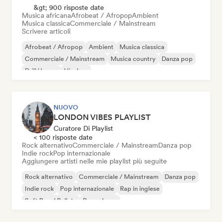
&gt; 900 risposte date
Musica africana
Afrobeat / Afropop
Ambient
Musica classica
Commerciale / Mainstream
Scrivere articoli
Afrobeat / Afropop
Ambient
Musica classica
Commerciale / Mainstream
Musica country
Danza pop
Drill/Jersey
Hip-hop
NUOVO
LONDON VIBES PLAYLIST
Curatore Di Playlist
< 100 risposte date
Rock alternativo
Commerciale / Mainstream
Danza pop
Indie rock
Pop internazionale
Aggiungere artisti nelle mie playlist più seguite
Rock alternativo
Commerciale / Mainstream
Danza pop
Indie rock
Pop internazionale
Rap in inglese
Soft Pop / Ballata
Pop urbano