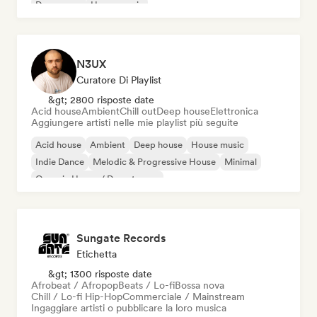
Dream pop
House music
N3UX
Curatore Di Playlist
&gt; 2800 risposte date
Acid house
Ambient
Chill out
Deep house
Elettronica
Aggiungere artisti nelle mie playlist più seguite
Acid house
Ambient
Deep house
House music
Indie Dance
Melodic & Progressive House
Minimal
Organic House / Downtempo
Sungate Records
Etichetta
&gt; 1300 risposte date
Afrobeat / Afropop
Beats / Lo-fi
Bossa nova
Chill / Lo-fi Hip-Hop
Commerciale / Mainstream
Ingaggiare artisti o pubblicare la loro musica