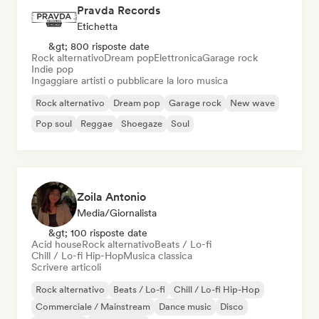
Pravda Records
Etichetta
&gt; 800 risposte date
Rock alternativo
Dream pop
Elettronica
Garage rock
Indie pop
Ingaggiare artisti o pubblicare la loro musica
Rock alternativo
Dream pop
Garage rock
New wave
Pop soul
Reggae
Shoegaze
Soul
Zoila Antonio
Media/Giornalista
&gt; 100 risposte date
Acid house
Rock alternativo
Beats / Lo-fi
Chill / Lo-fi Hip-Hop
Musica classica
Scrivere articoli
Rock alternativo
Beats / Lo-fi
Chill / Lo-fi Hip-Hop
Commerciale / Mainstream
Dance music
Disco