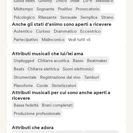
Good vibes
Groovy
Unico
Indie
Lo-fi
Melodico
Midtempo
Sognante
Positivo
Provocatorio
Psicologico
Rilassante
Sensuale
Semplice
Strano
Anche gli stati d'animo sono aperti a ricevere
Autentico
Curioso
Drammatico
Eccentrico
Partecipativo
Malinconico
Vedi tutti +5
Attributi musicali che lui/lei ama
Unplugged
Chitarra acustica
Basso
Beatmaker
Beats
Chitarra elettrica
Suoni elettronici
Strumentale
Registrazione dal vivo
Tamburi
Pianoforte
Corde
Sintetizzatori
Attributi musicali per cui sono anche aperti a
ricevere
Bassa fedeltà
Brani completati
Produzione professionale
Attributi che adora