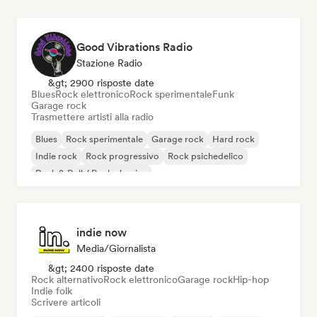
Good Vibrations Radio
Stazione Radio
&gt; 2900 risposte date
Blues
Rock elettronico
Rock sperimentale
Funk
Garage rock
Trasmettere artisti alla radio
Blues
Rock sperimentale
Garage rock
Hard rock
Indie rock
Rock progressivo
Rock psichedelico
Rock & Roll / Rock classico
indie now
Media/Giornalista
&gt; 2400 risposte date
Rock alternativo
Rock elettronico
Garage rock
Hip-hop
Indie folk
Scrivere articoli