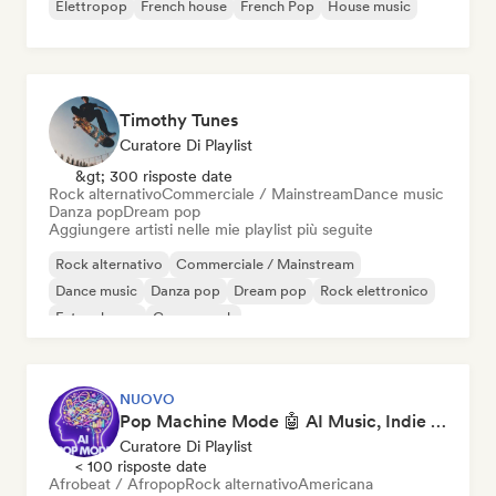
Elettropop
French house
French Pop
House music
Timothy Tunes
Curatore Di Playlist
&gt; 300 risposte date
Rock alternativo
Commerciale / Mainstream
Dance music
Danza pop
Dream pop
Aggiungere artisti nelle mie playlist più seguite
Rock alternativo
Commerciale / Mainstream
Dance music
Danza pop
Dream pop
Rock elettronico
Future house
Garage rock
NUOVO
Pop Machine Mode 🤖 AI Music, Indie Pop & Dream Pop
Curatore Di Playlist
< 100 risposte date
Afrobeat / Afropop
Rock alternativo
Americana