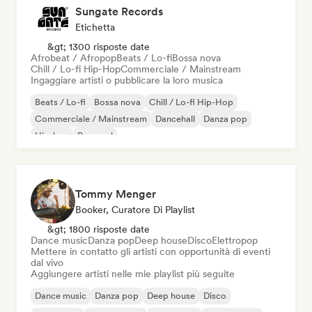
Sungate Records
Etichetta
&gt; 1300 risposte date
Afrobeat / Afropop
Beats / Lo-fi
Bossa nova
Chill / Lo-fi Hip-Hop
Commerciale / Mainstream
Ingaggiare artisti o pubblicare la loro musica
Beats / Lo-fi
Bossa nova
Chill / Lo-fi Hip-Hop
Commerciale / Mainstream
Dancehall
Danza pop
Hip-hop
Pop soul
Tommy Menger
Booker, Curatore Di Playlist
&gt; 1800 risposte date
Dance music
Danza pop
Deep house
Disco
Elettropop
Mettere in contatto gli artisti con opportunità di eventi
dal vivo
Aggiungere artisti nelle mie playlist più seguite
Dance music
Danza pop
Deep house
Disco