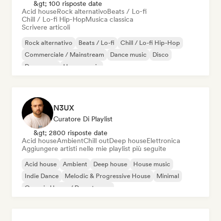
&gt; 100 risposte date
Acid house
Rock alternativo
Beats / Lo-fi
Chill / Lo-fi Hip-Hop
Musica classica
Scrivere articoli
Rock alternativo
Beats / Lo-fi
Chill / Lo-fi Hip-Hop
Commerciale / Mainstream
Dance music
Disco
Dream pop
House music
N3UX
Curatore Di Playlist
&gt; 2800 risposte date
Acid house
Ambient
Chill out
Deep house
Elettronica
Aggiungere artisti nelle mie playlist più seguite
Acid house
Ambient
Deep house
House music
Indie Dance
Melodic & Progressive House
Minimal
Organic House / Downtempo