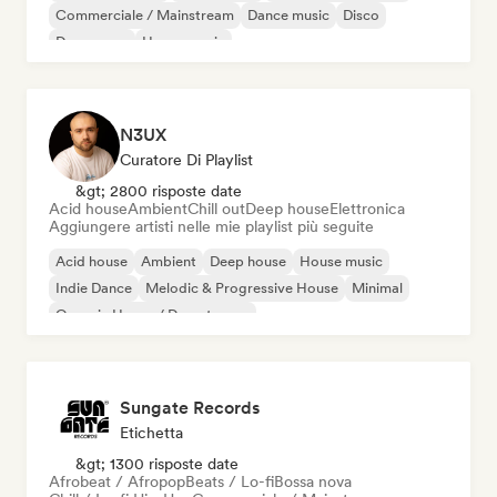
Commerciale / Mainstream
Dance music
Disco
Dream pop
House music
N3UX
Curatore Di Playlist
&gt; 2800 risposte date
Acid house
Ambient
Chill out
Deep house
Elettronica
Aggiungere artisti nelle mie playlist più seguite
Acid house
Ambient
Deep house
House music
Indie Dance
Melodic & Progressive House
Minimal
Organic House / Downtempo
Sungate Records
Etichetta
&gt; 1300 risposte date
Afrobeat / Afropop
Beats / Lo-fi
Bossa nova