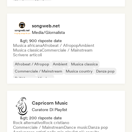
Hardcore
Hip-hop
songweb.net
Media/Giornalista
&gt; 900 risposte date
Musica africana
Afrobeat / Afropop
Ambient
Musica classica
Commerciale / Mainstream
Scrivere articoli
Afrobeat / Afropop
Ambient
Musica classica
Commerciale / Mainstream
Musica country
Danza pop
Drill/Jersey
Hip-hop
Capricorn Music
Curatore Di Playlist
&gt; 200 risposte date
Rock alternativo
Rock cristiano
Commerciale / Mainstream
Dance music
Danza pop