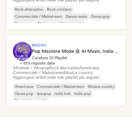
Aggiungere artisti nelle mie playlist più seguite
Rock alternativo
Rock cristiano
Commerciale / Mainstream
Dance music
Danza pop
Dream pop
Elettropop
House music
NUOVO
Pop Machine Mode 🤖 AI Music, Indie Pop & Dream Pop
Curatore Di Playlist
< 100 risposte date
Afrobeat / Afropop
Rock alternativo
Americana
Commerciale / Mainstream
Musica country
Aggiungere artisti nelle mie playlist più seguite
Americana
Commerciale / Mainstream
Musica country
Danza pop
Iperpop
Indie folk
Indie pop
Pop internazionale