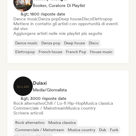
Booker, Curatore Di Playlist
&gt; 1800 risposte date
Dance music
Danza pop
Deep house
Disco
Elettropop
Mettere in contatto gli artisti con opportunità di eventi
dal vivo
Aggiungere artisti nelle mie playlist più seguite
Dance music
Danza pop
Deep house
Disco
Elettropop
French house
French Pop
House music
Dulaxi
Media/Giornalista
&gt; 3000 risposte date
Rock alternativo
Chill / Lo-fi Hip-Hop
Musica classica
Commerciale / Mainstream
Musica country
Scrivere articoli
Rock alternativo
Musica classica
Commerciale / Mainstream
Musica country
Dub
Funk