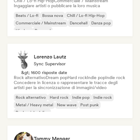
Chill / Lo-fi Hip-Hop
Commerciale / Mainstream
Ingaggiare artisti o pubblicare la loro musica
Beats / Lo-fi
Bossa nova
Chill / Lo-fi Hip-Hop
Commerciale / Mainstream
Dancehall
Danza pop
Hip-hop
Pop soul
Lorenzo Lautz
Sync Supervisor
&gt; 1600 risposte date
Rock alternativo
Dream pop
Hard rock
Indie pop
Indie rock
Concedere in licenza o rappresentare le tracce degli
artisti per la sincronizzazione di immagini/video
Rock alternativo
Hard rock
Indie pop
Indie rock
Metal / Heavy metal
New wave
Post punk
Rock psichedelico
Tommy Menger