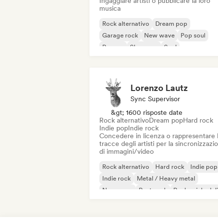
Ingaggiare artisti o pubblicare la loro
musica
Rock alternativo
Dream pop
Garage rock
New wave
Pop soul
Reggae
Shoegaze
Soul
Lorenzo Lautz
Sync Supervisor
&gt; 1600 risposte date
Rock alternativo
Dream pop
Hard rock
Indie pop
Indie rock
Concedere in licenza o rappresentare 
tracce degli artisti per la sincronizzazi
di immagini/video
Rock alternativo
Hard rock
Indie pop
Indie rock
Metal / Heavy metal
New wave
Post punk
Rock psichedel