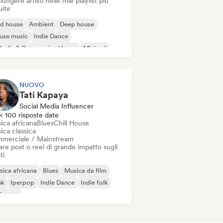
ungere artisti nelle mie playlist più
uite
id house
Ambient
Deep house
use music
Indie Dance
odic & Progressive House
Minimal
ganic House / Downtempo
NUOVO
Tati Kapaya
Social Media Influencer
< 100 risposte date
ica africana
Blues
Chill House
ica classica
merciale / Mainstream
re post o reel di grande impatto sugli
ti
ica africana
Blues
Musica da film
nk
Iperpop
Indie Dance
Indie folk
ie pop