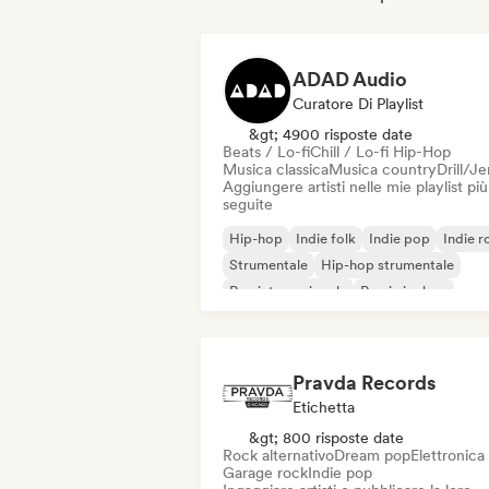
ADAD Audio
Curatore Di Playlist
&gt; 4900 risposte date
Beats / Lo-fi
Chill / Lo-fi Hip-Hop
Musica classica
Musica country
Drill/J
Aggiungere artisti nelle mie playlist più
seguite
Hip-hop
Indie folk
Indie pop
Indie r
Strumentale
Hip-hop strumentale
Rap internazionale
Rap in inglese
Pravda Records
Etichetta
&gt; 800 risposte date
Rock alternativo
Dream pop
Elettronica
Garage rock
Indie pop