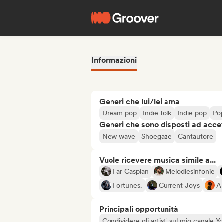
Informazioni
Generi che lui/lei ama
Dream pop
Indie folk
Indie pop
Po
Generi che sono disposti ad acce
New wave
Shoegaze
Cantautore
Vuole ricevere musica simile a...
Far Caspian
Melodiesinfonie
Fortunes.
Current Joys
A
Principali opportunità
Condividere gli artisti sul mio canale