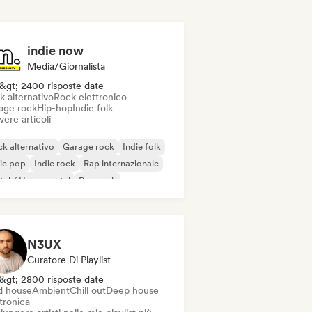
indie now
Media/Giornalista
&gt; 2400 risposte date
k alternativo
Rock elettronico
age rock
Hip-hop
Indie folk
vere articoli
k alternativo
Garage rock
Indie folk
ie pop
Indie rock
Rap internazionale
al / Heavy metal
Pop rock
N3UX
Curatore Di Playlist
&gt; 2800 risposte date
d house
Ambient
Chill out
Deep house
tronica