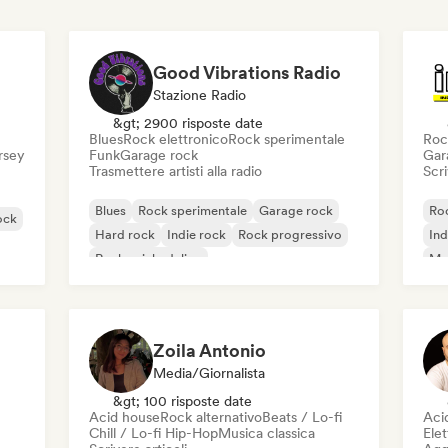
Good Vibrations Radio
Stazione Radio
&gt; 2900 risposte date
Blues
Rock elettronico
Rock sperimentale
Roc
ersey
Funk
Garage rock
Gar
Trasmettere artisti alla radio
Scri
Blues
Rock sperimentale
Garage rock
Roc
ock
Hard rock
Indie rock
Rock progressivo
Ind
Rock psichedelico
Met
Rock & Roll / Rock classico
Zoila Antonio
Media/Giornalista
&gt; 100 risposte date
Acid house
Rock alternativo
Beats / Lo-fi
Aci
Chill / Lo-fi Hip-Hop
Musica classica
Elet