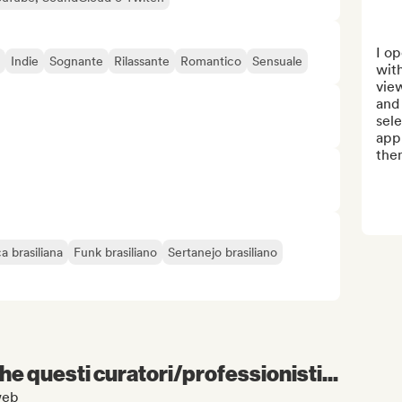
I op
Indie
Sognante
Rilassante
Romantico
Sensuale
wit
view
and 
sele
app
them
a brasiliana
Funk brasiliano
Sertanejo brasiliano
e questi curatori/professionisti...
fweb