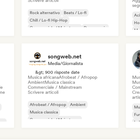
Scrivere articoli
Aggi
seg
Rock alternativo
Beats / Lo-fi
Ac
Chill / Lo-fi Hip-Hop
Ho
Commerciale / Mainstream
Dance music
Mel
Disco
Dream pop
House music
Or
songweb.net
Media/Giornalista
&gt; 900 risposte date
Musica africana
Afrobeat / Afropop
Mus
Ambient
Musica classica
Mus
le
Commerciale / Mainstream
Com
one
Scrivere articoli
Crea
artis
Afrobeat / Afropop
Ambient
Mus
Musica classica
Fu
Commerciale / Mainstream
ico
Ind
Musica country
Danza pop
Drill/Jersey
Hip-hop