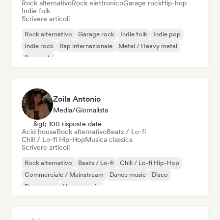
Rock alternativo
Rock elettronico
Garage rock
Hip-hop
Indie folk
Scrivere articoli
Rock alternativo
Garage rock
Indie folk
Indie pop
Indie rock
Rap internazionale
Metal / Heavy metal
Pop rock
Zoila Antonio
Media/Giornalista
&gt; 100 risposte date
Acid house
Rock alternativo
Beats / Lo-fi
Chill / Lo-fi Hip-Hop
Musica classica
Scrivere articoli
Rock alternativo
Beats / Lo-fi
Chill / Lo-fi Hip-Hop
Commerciale / Mainstream
Dance music
Disco
Dream pop
House music