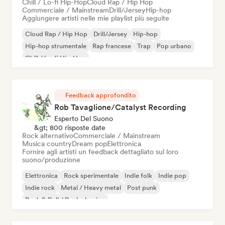
Chill / Lo-fi Hip-Hop
Cloud Rap / Hip Hop
Commerciale / Mainstream
Drill/Jersey
Hip-hop
Aggiungere artisti nelle mie playlist più seguite
Cloud Rap / Hip Hop
Drill/Jersey
Hip-hop
Hip-hop strumentale
Rap francese
Trap
Pop urbano
Chill / Lo-fi Hip-Hop
Feedback approfondito
Rob Tavaglione/Catalyst Recording
Esperto Del Suono
&gt; 800 risposte date
Rock alternativo
Commerciale / Mainstream
Musica country
Dream pop
Elettronica
Fornire agli artisti un feedback dettagliato sul loro
suono/produzione
Elettronica
Rock sperimentale
Indie folk
Indie pop
Indie rock
Metal / Heavy metal
Post punk
Rock & Roll / Rock classico