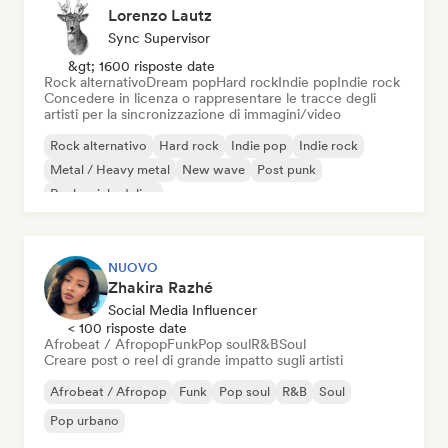
Lorenzo Lautz
Sync Supervisor
&gt; 1600 risposte date
Rock alternativo
Dream pop
Hard rock
Indie pop
Indie rock
Concedere in licenza o rappresentare le tracce degli
artisti per la sincronizzazione di immagini/video
Rock alternativo
Hard rock
Indie pop
Indie rock
Metal / Heavy metal
New wave
Post punk
Rock psichedelico
NUOVO
Zhakira Razhé
Social Media Influencer
< 100 risposte date
Afrobeat / Afropop
Funk
Pop soul
R&B
Soul
Creare post o reel di grande impatto sugli artisti
Afrobeat / Afropop
Funk
Pop soul
R&B
Soul
Pop urbano