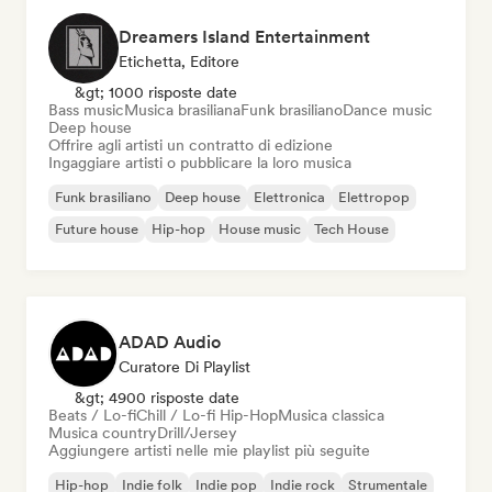
Dreamers Island Entertainment
Etichetta, Editore
&gt; 1000 risposte date
Bass music
Musica brasiliana
Funk brasiliano
Dance music
Deep house
Offrire agli artisti un contratto di edizione
Ingaggiare artisti o pubblicare la loro musica
Funk brasiliano
Deep house
Elettronica
Elettropop
Future house
Hip-hop
House music
Tech House
ADAD Audio
Curatore Di Playlist
&gt; 4900 risposte date
Beats / Lo-fi
Chill / Lo-fi Hip-Hop
Musica classica
Musica country
Drill/Jersey
Aggiungere artisti nelle mie playlist più seguite
Hip-hop
Indie folk
Indie pop
Indie rock
Strumentale