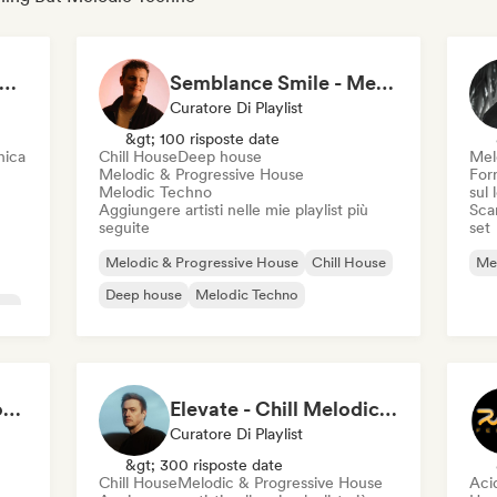
ill Melodic House (Robby East)
Semblance Smile - Melodic Journeys 🌑
Curatore Di Playlist
&gt; 100 risposte date
nica
Chill House
Deep house
Mel
Melodic & Progressive House
Forn
Melodic Techno
sul
Aggiungere artisti nelle mie playlist più
Scar
seguite
set
Melodic & Progressive House
Chill House
Mel
Deep house
Melodic Techno
ica
Melodic Techno & Progressive House
Elevate - Chill Melodic House by Hayyoo
Curatore Di Playlist
&gt; 300 risposte date
Chill House
Melodic & Progressive House
Aci