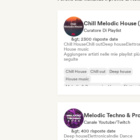
Ch
Curatore Di Playlist
&gt; 2300 risposte date
Chill House
Chill out
Deep house
Elettro
House music
Aggiungere artisti nelle mie playlist più
seguite
Chill House
Chill out
Deep house
House music
Melodic & Progressive House
Elettron
Minimal
Nu-disco / Italo
Canale Youtube/Twitch
&gt; 400 risposte date
Deep house
Elettronica
Indie Dance