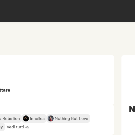
ttare
N
 Rebellion
Innellea
Nothing But Love
gy
Vedi tutti +2