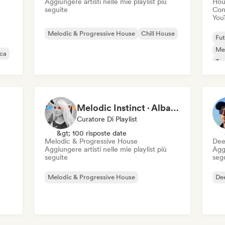
Aggiungere artisti nelle mie playlist più
Hou
seguite
Cond
You
Melodic & Progressive House
Chill House
Fut
Mel
ica
Te
Ps
Melodic Instinct · Alba DM
Curatore Di Playlist
&gt; 100 risposte date
Melodic & Progressive House
Dee
Aggiungere artisti nelle mie playlist più
Aggi
seguite
seg
Melodic & Progressive House
De