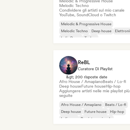
Melodic & Progressive House
Melodic Techno
Condividere gli artisti sul mio canale
YouTube, SoundCloud o Twitch
Melodic & Progressive House
Melodic Techno
Deep house
Elettron
Indie Dance
Techno
ReBL
Curatore Di Playlist
&gt; 200 risposte date
Afro House / Amapiano
Beats / Lo-fi
Deep house
Future house
Hip-hop
Aggiungere artisti nelle mie playlist più
seguite
Afro House / Amapiano
Beats / Lo-fi
Deep house
Future house
Hip-hop
Indie pop
Rap internazionale
Melodic & Progressive House