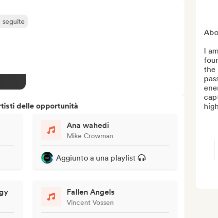
ù seguite
Abo
I am
foun
the
pass
ener
capt
isti delle opportunità
high
Ana wahedi
Mike Crowman
Aggiunto a una playlist
rgy
Fallen Angels
Vincent Vossen