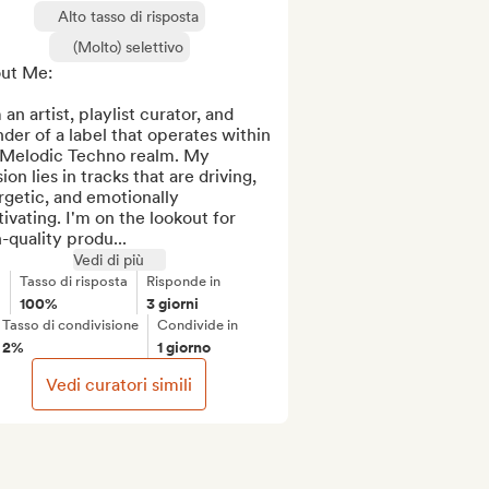
Alto tasso di risposta
(Molto) selettivo
ut Me:

 an artist, playlist curator, and 
der of a label that operates within 
 Melodic Techno realm. My 
ion lies in tracks that are driving, 
getic, and emotionally 
ivating. I'm on the lookout for 
-quality produ...
Vedi di più
Tasso di risposta
Risponde in
100%
3 giorni
Tasso di condivisione
Condivide in
2%
1 giorno
Vedi curatori simili