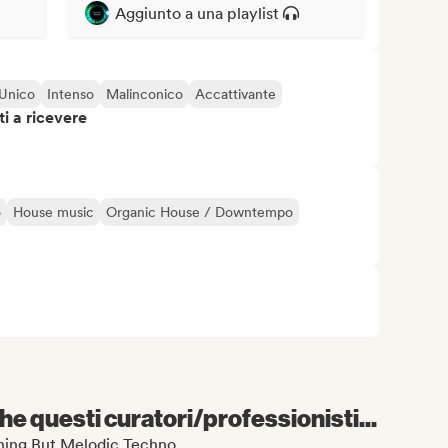
Aggiunto a una playlist
Unico
Intenso
Malinconico
Accattivante
i a ricevere
o
House music
Organic House / Downtempo
e questi curatori/professionisti...
othing But Melodic Techno