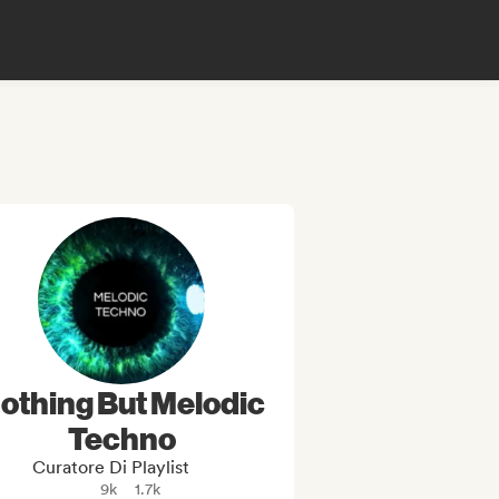
othing But Melodic
Techno
Curatore Di Playlist
9k
1.7k