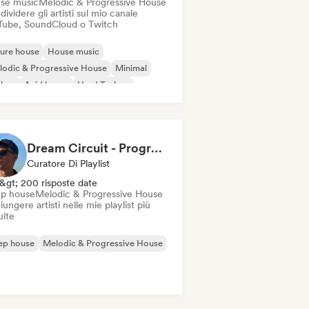
se music
Melodic & Progressive House
ividere gli artisti sul mio canale
Tube, SoundCloud o Twitch
ure house
House music
odic & Progressive House
Minimal
chno
Acid house
Hard Techno
y-Trance
Dream Circuit - Progressive House and Beyond by Favna
Curatore Di Playlist
&gt; 200 risposte date
p house
Melodic & Progressive House
ungere artisti nelle mie playlist più
uite
ep house
Melodic & Progressive House