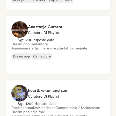
Indie pop
Indie rock
Pop soul
R&B
Anastazja Curator
Curatore Di Playlist
&gt; 200 risposte date
Dream pop
Cantautore
Aggiungere artisti nelle mie playlist più seguite
Dream pop
Cantautore
heartbroken and sad
Curatore Di Playlist
&gt; 1200 risposte date
Rock alternativo
Americana
Commerciale / Mainstream
Dream pop
Indie folk