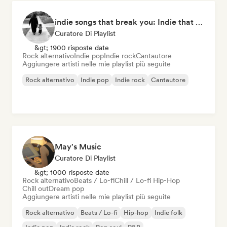
indie songs that break you: Indie that hits deep
Curatore Di Playlist
&gt; 1900 risposte date
Rock alternativo
Indie pop
Indie rock
Cantautore
Aggiungere artisti nelle mie playlist più seguite
Rock alternativo
Indie pop
Indie rock
Cantautore
May's Music
Curatore Di Playlist
&gt; 1000 risposte date
Rock alternativo
Beats / Lo-fi
Chill / Lo-fi Hip-Hop
Chill out
Dream pop
Aggiungere artisti nelle mie playlist più seguite
Rock alternativo
Beats / Lo-fi
Hip-hop
Indie folk