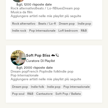
&gt; 1200 risposte date
Rock alternativo
Beats / Lo-fi
Blues
Dream pop
Musica da film
Aggiungere artisti nelle mie playlist più seguite
Rock alternativo
Beats / Lo-fi
Dream pop
Indie pop
Indie rock
Pop internazionale
Lofi bedroom
R&B
Soft Pop Bliss ☁️🪐
Curatore Di Playlist
&gt; 2000 risposte date
Dream pop
French Pop
Indie folk
Indie pop
Pop internazionale
Aggiungere artisti nelle mie playlist più seguite
Dream pop
Indie folk
Indie pop
Pop internazionale
Pop soul
R&B
Cantautore
Soft Pop / Ballata