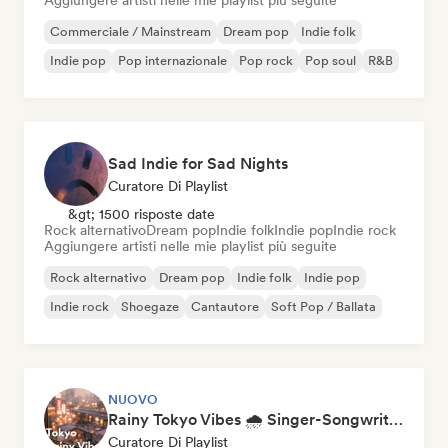
Aggiungere artisti nelle mie playlist più seguite
Commerciale / Mainstream
Dream pop
Indie folk
Indie pop
Pop internazionale
Pop rock
Pop soul
R&B
Sad Indie for Sad Nights
Curatore Di Playlist
&gt; 1500 risposte date
Rock alternativo
Dream pop
Indie folk
Indie pop
Indie rock
Aggiungere artisti nelle mie playlist più seguite
Rock alternativo
Dream pop
Indie folk
Indie pop
Indie rock
Shoegaze
Cantautore
Soft Pop / Ballata
NUOVO
Rainy Tokyo Vibes 🌧️ Singer-Songwriter, Dream Pop & Neoclassical
Curatore Di Playlist