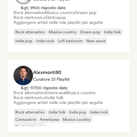
&gt; 9100 risposte date
Rock alternativo
Musica country
Dream pop
Rock elettronico
Elettropop
Aggiungere artisti nelle mie playlist più seguite
Rock alternativo
Musica country
Dream pop
Indie folk
Indie pop
Indie rock
Lofi bedroom
New wave
Alexmonti90
Curatore Di Playlist
&gt; 17700 risposte date
Rock alternativo
Americana
Musica country
Rock elettronico
Indie folk
Aggiungere artisti nelle mie playlist più seguite
Rock alternativo
Indie folk
Indie pop
Indie rock
Cantautore
Americana
Musica country
Rock elettronico