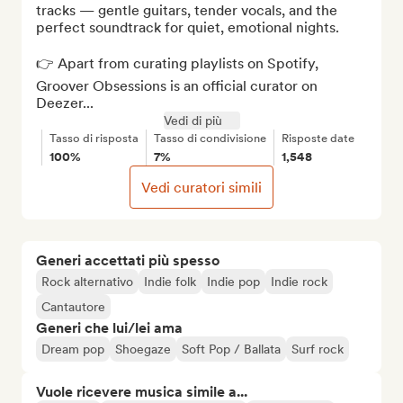
tracks — gentle guitars, tender vocals, and the 
perfect soundtrack for quiet, emotional nights.

👉 Apart from curating playlists on Spotify, 
Groover Obsessions is an official curator on 
Deezer...
Vedi di più
Tasso di risposta
Tasso di condivisione
Risposte date
100%
7%
1,548
Vedi curatori simili
Generi accettati più spesso
Rock alternativo
Indie folk
Indie pop
Indie rock
Cantautore
Generi che lui/lei ama
Dream pop
Shoegaze
Soft Pop / Ballata
Surf rock
Vuole ricevere musica simile a...