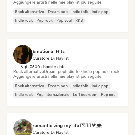
Aggiungere artisti nelle mie playlist più seguite
Rock alternativo
Dream pop
Indie folk
Indie pop
Indie rock
Pop rock
Pop soul
R&B
Emotional Hits
Curatore Di Playlist
&gt; 3500 risposte date
Rock alternativo
Dream pop
Indie folk
Indie pop
Indie rock
Aggiungere artisti nelle mie playlist più seguite
Rock alternativo
Dream pop
Indie folk
Indie pop
Indie rock
Pop internazionale
Lofi bedroom
Pop soul
romanticizing my life 💌🧚‍♀️💗🌨
Curatore Di Playlist