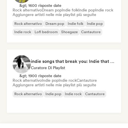
&gt; 1600 risposte date
Rock alternativo
Dream pop
Indie folk
Indie pop
Indie rock
Aggiungere artisti nelle mie playlist più seguite
Rock alternativo
Dream pop
Indie folk
Indie pop
Indie rock
Lofi bedroom
Shoegaze
Cantautore
indie songs that break you: Indie that hits deep
Curatore Di Playlist
&gt; 1900 risposte date
Rock alternativo
Indie pop
Indie rock
Cantautore
Aggiungere artisti nelle mie playlist più seguite
Rock alternativo
Indie pop
Indie rock
Cantautore