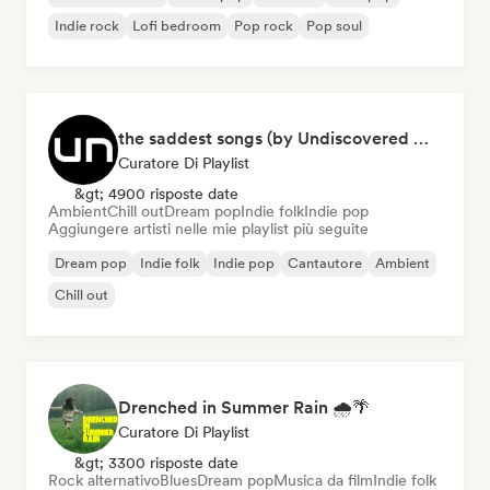
Indie rock
Lofi bedroom
Pop rock
Pop soul
the saddest songs (by Undiscovered Music)
Curatore Di Playlist
&gt; 4900 risposte date
Ambient
Chill out
Dream pop
Indie folk
Indie pop
Aggiungere artisti nelle mie playlist più seguite
Dream pop
Indie folk
Indie pop
Cantautore
Ambient
Chill out
Drenched in Summer Rain 🌧️🌴
Curatore Di Playlist
&gt; 3300 risposte date
Rock alternativo
Blues
Dream pop
Musica da film
Indie folk