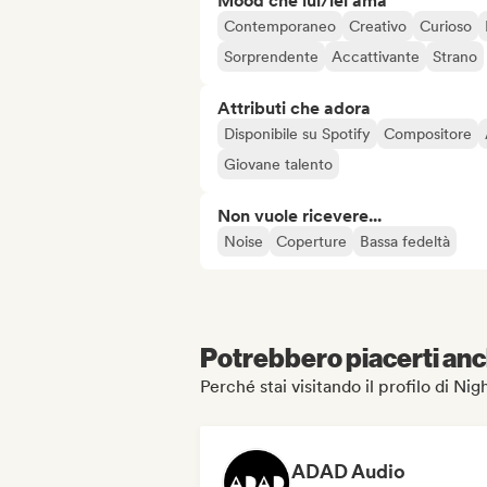
Mood che lui/lei ama
Contemporaneo
Creativo
Curioso
Sorprendente
Accattivante
Strano
Attributi che adora
Disponibile su Spotify
Compositore
Giovane talento
Non vuole ricevere...
Noise
Coperture
Bassa fedeltà
Potrebbero piacerti anch
Perché stai visitando il profilo di Ni
ADAD Audio