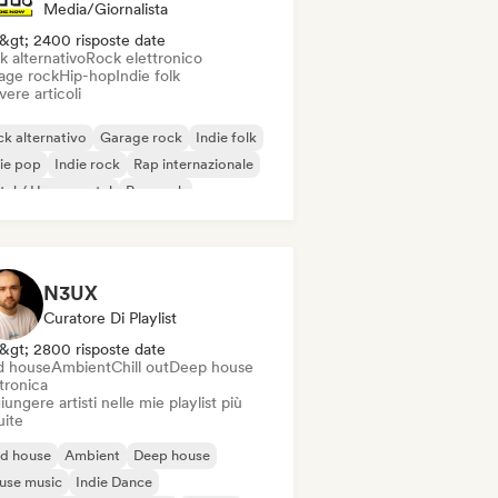
Media/Giornalista
&gt; 2400 risposte date
k alternativo
Rock elettronico
age rock
Hip-hop
Indie folk
vere articoli
k alternativo
Garage rock
Indie folk
ie pop
Indie rock
Rap internazionale
al / Heavy metal
Pop rock
N3UX
Curatore Di Playlist
&gt; 2800 risposte date
d house
Ambient
Chill out
Deep house
tronica
ungere artisti nelle mie playlist più
uite
id house
Ambient
Deep house
use music
Indie Dance