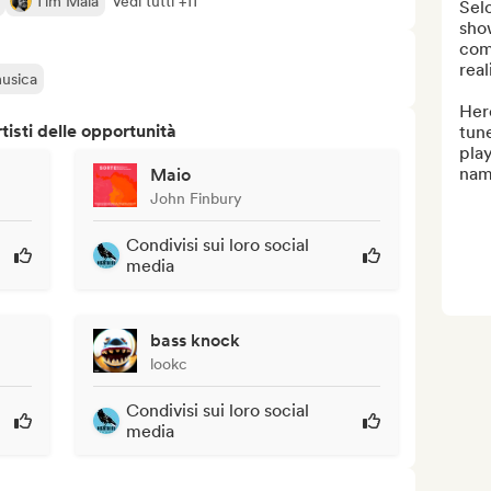
Tim Maia
Vedi tutti +11
Sel
show
com
real
musica
Her
isti delle opportunità
tune
play
name
Maio
John Finbury
Condivisi sui loro social
media
bass knock
lookc
Condivisi sui loro social
media