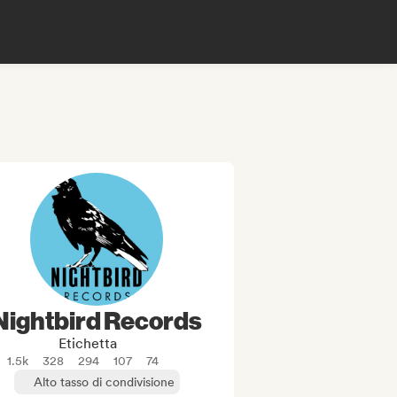
Nightbird Records
Etichetta
1.5k
328
294
107
74
Alto tasso di condivisione