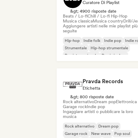
Curatore Di Playlist
&gt; 4900 risposte date
Beats / Lo-fi
Chill / Lo-fi Hip-Hop
Musica classica
Musica country
Drill/J
Aggiungere artisti nelle mie playlist più
seguite
Hip-hop
Indie folk
Indie pop
Indie r
Strumentale
Hip-hop strumentale
Rap internazionale
Rap in inglese
Pravda Records
Etichetta
&gt; 800 risposte date
Rock alternativo
Dream pop
Elettronica
Garage rock
Indie pop
Ingaggiare artisti o pubblicare la loro
musica
Rock alternativo
Dream pop
Garage rock
New wave
Pop soul