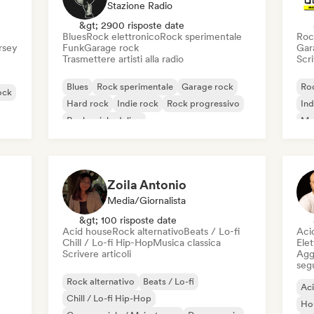
Stazione Radio
&gt; 2900 risposte date
Blues
Rock elettronico
Rock sperimentale
Roc
ersey
Funk
Garage rock
Gar
Trasmettere artisti alla radio
Scri
Blues
Rock sperimentale
Garage rock
Roc
ock
Hard rock
Indie rock
Rock progressivo
Ind
Rock psichedelico
Met
Rock & Roll / Rock classico
Zoila Antonio
Media/Giornalista
&gt; 100 risposte date
Acid house
Rock alternativo
Beats / Lo-fi
Aci
Chill / Lo-fi Hip-Hop
Musica classica
Elet
Scrivere articoli
Aggi
seg
Rock alternativo
Beats / Lo-fi
Ac
Chill / Lo-fi Hip-Hop
Ho