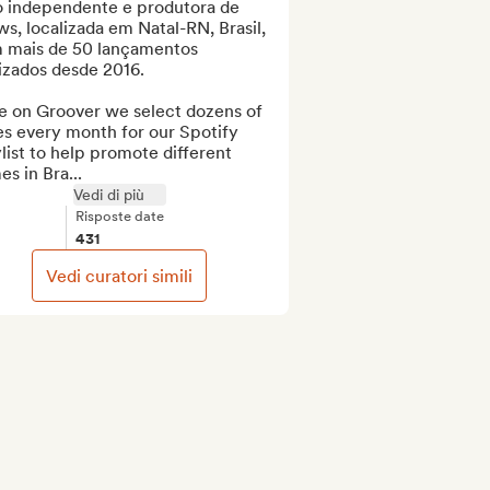
o independente e produtora de 
s, localizada em Natal-RN, Brasil, 
 mais de 50 lançamentos 
izados desde 2016.

e on Groover we select dozens of 
s every month for our Spotify 
list to help promote different 
s in Bra...
Vedi di più
Risposte date
431
Vedi curatori simili