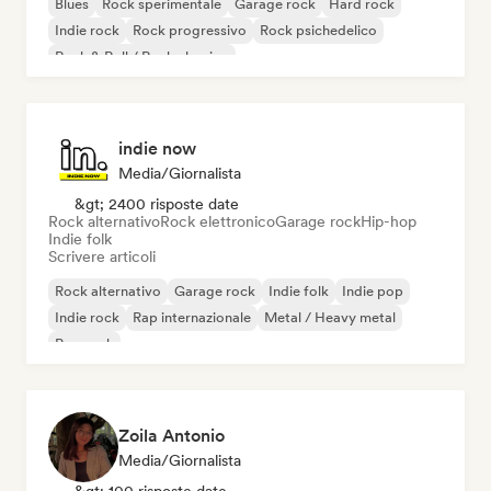
Blues
Rock sperimentale
Garage rock
Hard rock
Indie rock
Rock progressivo
Rock psichedelico
Rock & Roll / Rock classico
indie now
Media/Giornalista
&gt; 2400 risposte date
Rock alternativo
Rock elettronico
Garage rock
Hip-hop
Indie folk
Scrivere articoli
Rock alternativo
Garage rock
Indie folk
Indie pop
Indie rock
Rap internazionale
Metal / Heavy metal
Pop rock
Zoila Antonio
Media/Giornalista