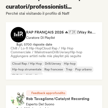
curatori/professionisti...
Perché stai visitando il profilo di Naff
RAP FRANÇAIS 2026 🔥🇫🇷 (Way Records)
Curatore Di Playlist
&gt; 5700 risposte date
Chill / Lo-fi Hip-Hop
Cloud Rap / Hip Hop
Commerciale / Mainstream
Drill/Jersey
Hip-hop
Aggiungere artisti nelle mie playlist più seguite
Cloud Rap / Hip Hop
Drill/Jersey
Hip-hop
Hip-hop strumentale
Rap francese
Trap
Pop urbano
Chill / Lo-fi Hip-Hop
Feedback approfondito
Rob Tavaglione/Catalyst Recording
Esperto Del Suono