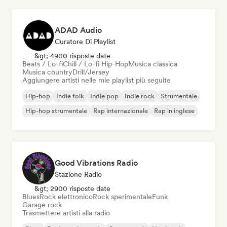
ADAD Audio
Curatore Di Playlist
&gt; 4900 risposte date
Beats / Lo-fi
Chill / Lo-fi Hip-Hop
Musica classica
Musica country
Drill/Jersey
Aggiungere artisti nelle mie playlist più seguite
Hip-hop
Indie folk
Indie pop
Indie rock
Strumentale
Hip-hop strumentale
Rap internazionale
Rap in inglese
Good Vibrations Radio
Stazione Radio
&gt; 2900 risposte date
Blues
Rock elettronico
Rock sperimentale
Funk
Garage rock
Trasmettere artisti alla radio