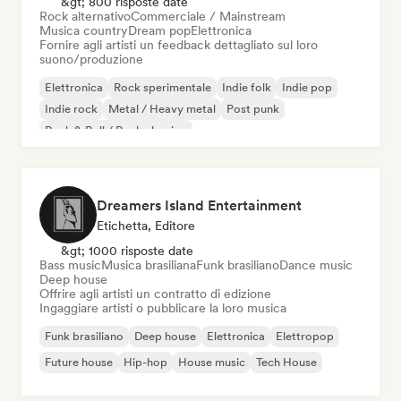
&gt; 800 risposte date
Rock alternativo
Commerciale / Mainstream
Musica country
Dream pop
Elettronica
Fornire agli artisti un feedback dettagliato sul loro
suono/produzione
Elettronica
Rock sperimentale
Indie folk
Indie pop
Indie rock
Metal / Heavy metal
Post punk
Rock & Roll / Rock classico
Dreamers Island Entertainment
Etichetta, Editore
&gt; 1000 risposte date
Bass music
Musica brasiliana
Funk brasiliano
Dance music
Deep house
Offrire agli artisti un contratto di edizione
Ingaggiare artisti o pubblicare la loro musica
Funk brasiliano
Deep house
Elettronica
Elettropop
Future house
Hip-hop
House music
Tech House