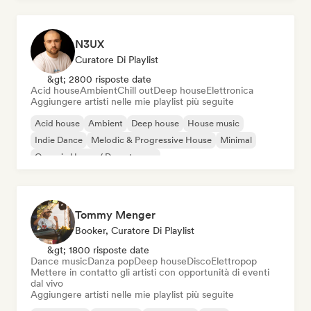
N3UX
Curatore Di Playlist
&gt; 2800 risposte date
Acid house
Ambient
Chill out
Deep house
Elettronica
Aggiungere artisti nelle mie playlist più seguite
Acid house
Ambient
Deep house
House music
Indie Dance
Melodic & Progressive House
Minimal
Organic House / Downtempo
Tommy Menger
Booker, Curatore Di Playlist
&gt; 1800 risposte date
Dance music
Danza pop
Deep house
Disco
Elettropop
Mettere in contatto gli artisti con opportunità di eventi
dal vivo
Aggiungere artisti nelle mie playlist più seguite