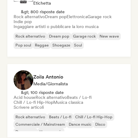
Etichetta
&gt; 800 risposte date
Rock alternativo
Dream pop
Elettronica
Garage rock
Indie pop
Ingaggiare artisti o pubblicare la loro musica
Rock alternativo
Dream pop
Garage rock
New wave
Pop soul
Reggae
Shoegaze
Soul
Zoila Antonio
Media/Giornalista
&gt; 100 risposte date
Acid house
Rock alternativo
Beats / Lo-fi
Chill / Lo-fi Hip-Hop
Musica classica
Scrivere articoli
Rock alternativo
Beats / Lo-fi
Chill / Lo-fi Hip-Hop
Commerciale / Mainstream
Dance music
Disco
Dream pop
House music