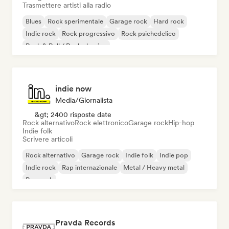
Trasmettere artisti alla radio
Blues
Rock sperimentale
Garage rock
Hard rock
Indie rock
Rock progressivo
Rock psichedelico
Rock & Roll / Rock classico
indie now
Media/Giornalista
&gt; 2400 risposte date
Rock alternativo
Rock elettronico
Garage rock
Hip-hop
Indie folk
Scrivere articoli
Rock alternativo
Garage rock
Indie folk
Indie pop
Indie rock
Rap internazionale
Metal / Heavy metal
Pop rock
Pravda Records