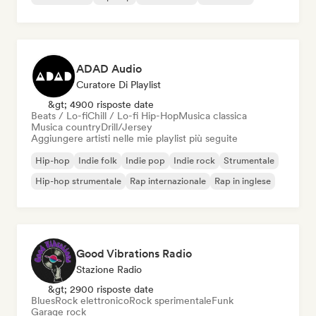
ADAD Audio
Curatore Di Playlist
&gt; 4900 risposte date
Beats / Lo-fi
Chill / Lo-fi Hip-Hop
Musica classica
Musica country
Drill/Jersey
Aggiungere artisti nelle mie playlist più seguite
Hip-hop
Indie folk
Indie pop
Indie rock
Strumentale
Hip-hop strumentale
Rap internazionale
Rap in inglese
Good Vibrations Radio
Stazione Radio
&gt; 2900 risposte date
Blues
Rock elettronico
Rock sperimentale
Funk
Garage rock