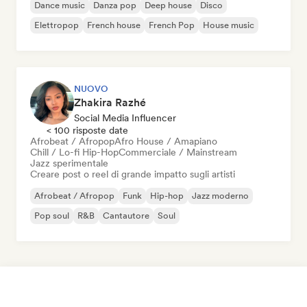
Dance music
Danza pop
Deep house
Disco
Elettropop
French house
French Pop
House music
NUOVO
Zhakira Razhé
Social Media Influencer
< 100 risposte date
Afrobeat / Afropop
Afro House / Amapiano
Chill / Lo-fi Hip-Hop
Commerciale / Mainstream
Jazz sperimentale
Creare post o reel di grande impatto sugli artisti
Afrobeat / Afropop
Funk
Hip-hop
Jazz moderno
Pop soul
R&B
Cantautore
Soul