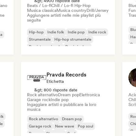
&gt; 4900 risposte date
iano
Beats / Lo-fi
Chill / Lo-fi Hip-Hop
Blu
Musica classica
Musica country
Drill/Jersey
Fun
one
Aggiungere artisti nelle mie playlist più
Tras
seguite
Blu
Hip-hop
Indie folk
Indie pop
Indie rock
ca
Ha
Strumentale
Hip-hop strumentale
Roc
Rap internazionale
Rap in inglese
Roc
Pravda Records
Etichetta
&gt; 800 risposte date
Rock alternativo
Dream pop
Elettronica
Aci
Garage rock
Indie pop
Chil
Ingaggiare artisti o pubblicare la loro
Scri
musica
olk
Roc
Rock alternativo
Dream pop
le
Chi
Garage rock
New wave
Pop soul
Co
Reggae
Shoegaze
Soul