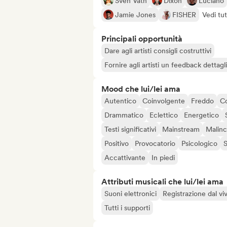
Sven Väth
Dixon
Luciano
Jamie Jones
FISHER
Vedi tut
Principali opportunità
Dare agli artisti consigli costruttivi
Fornire agli artisti un feedback dettag
Mood che lui/lei ama
Autentico
Coinvolgente
Freddo
C
Drammatico
Eclettico
Energetico
Testi significativi
Mainstream
Malinc
Positivo
Provocatorio
Psicologico
Accattivante
In piedi
Attributi musicali che lui/lei ama
Suoni elettronici
Registrazione dal vi
Tutti i supporti