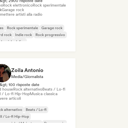
&gt; 2900 risposte date
es
Rock elettronico
Rock sperimentale
k
Garage rock
mettere artisti alla radio
es
Rock sperimentale
Garage rock
rd rock
Indie rock
Rock progressivo
k psichedelico
k & Roll / Rock classico
Zoila Antonio
Media/Giornalista
&gt; 100 risposte date
d house
Rock alternativo
Beats / Lo-fi
l / Lo-fi Hip-Hop
Musica classica
vere articoli
k alternativo
Beats / Lo-fi
ll / Lo-fi Hip-Hop
mmerciale / Mainstream
Dance music