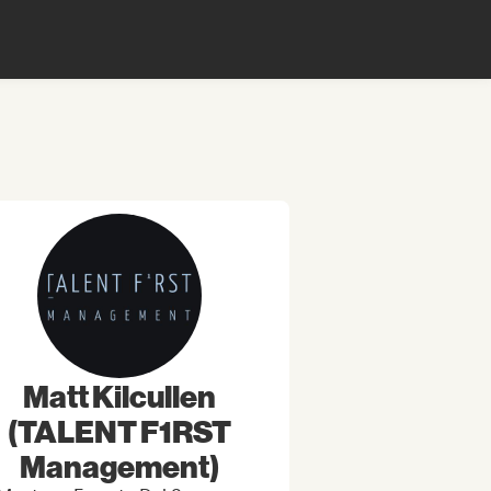
Matt Kilcullen
(TALENT F1RST
Management)