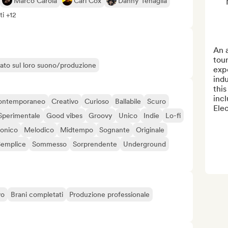
Marco Carola
Carl Cox
Danny Tenaglia
ti +12
An a
tour
liato sul loro suono/produzione
expe
indu
this
incl
ontemporaneo
Creativo
Curioso
Ballabile
Scuro
Elec
Sperimentale
Good vibes
Groovy
Unico
Indie
Lo-fi
onico
Melodico
Midtempo
Sognante
Originale
Semplice
Sommesso
Sorprendente
Underground
vo
Brani completati
Produzione professionale