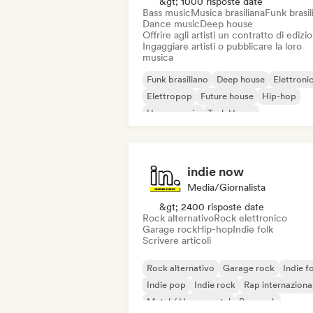
&gt; 1000 risposte date
Bass music
Musica brasiliana
Funk brasil
Dance music
Deep house
Offrire agli artisti un contratto di edizi
Ingaggiare artisti o pubblicare la loro
musica
Funk brasiliano
Deep house
Elettroni
Elettropop
Future house
Hip-hop
House music
Tech House
indie now
Media/Giornalista
&gt; 2400 risposte date
Rock alternativo
Rock elettronico
Garage rock
Hip-hop
Indie folk
Scrivere articoli
Rock alternativo
Garage rock
Indie f
Indie pop
Indie rock
Rap internaziona
Metal / Heavy metal
Pop rock