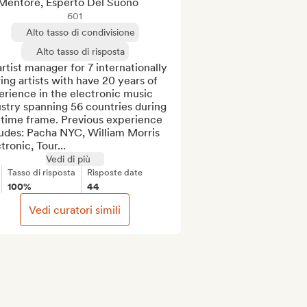
Mentore, Esperto Del Suono
601
Alto tasso di condivisione
Alto tasso di risposta
rtist manager for 7 internationally 
ing artists with have 20 years of 
rience in the electronic music 
stry spanning 56 countries during 
 time frame. Previous experience 
udes: Pacha NYC, William Morris 
tronic, Tour...
Vedi di più
Tasso di risposta
Risposte date
100%
44
Vedi curatori simili