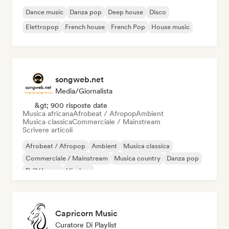
Dance music
Danza pop
Deep house
Disco
Elettropop
French house
French Pop
House music
songweb.net
Media/Giornalista
&gt; 900 risposte date
Musica africana
Afrobeat / Afropop
Ambient
Musica classica
Commerciale / Mainstream
Scrivere articoli
Afrobeat / Afropop
Ambient
Musica classica
Commerciale / Mainstream
Musica country
Danza pop
Drill/Jersey
Hip-hop
Capricorn Music
Curatore Di Playlist