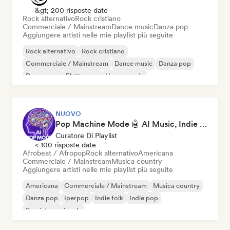
&gt; 200 risposte date
Rock alternativo
Rock cristiano
Commerciale / Mainstream
Dance music
Danza pop
Aggiungere artisti nelle mie playlist più seguite
Rock alternativo
Rock cristiano
Commerciale / Mainstream
Dance music
Danza pop
Dream pop
Elettropop
House music
NUOVO
Pop Machine Mode 🤖 AI Music, Indie Pop & Dream Pop
Curatore Di Playlist
< 100 risposte date
Afrobeat / Afropop
Rock alternativo
Americana
Commerciale / Mainstream
Musica country
Aggiungere artisti nelle mie playlist più seguite
Americana
Commerciale / Mainstream
Musica country
Danza pop
Iperpop
Indie folk
Indie pop
Pop internazionale