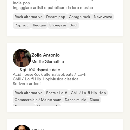
Indie pop
Ingaggiare artisti o pubblicare la loro musica
Rock alternativo
Dream pop
Garage rock
New wave
Pop soul
Reggae
Shoegaze
Soul
Zoila Antonio
Media/Giornalista
&gt; 100 risposte date
Acid house
Rock alternativo
Beats / Lo-fi
Chill / Lo-fi Hip-Hop
Musica classica
Scrivere articoli
Rock alternativo
Beats / Lo-fi
Chill / Lo-fi Hip-Hop
Commerciale / Mainstream
Dance music
Disco
Dream pop
House music