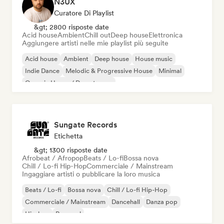
N3UX
Curatore Di Playlist
&gt; 2800 risposte date
Acid house
Ambient
Chill out
Deep house
Elettronica
Aggiungere artisti nelle mie playlist più seguite
Acid house
Ambient
Deep house
House music
Indie Dance
Melodic & Progressive House
Minimal
Organic House / Downtempo
Sungate Records
Etichetta
&gt; 1300 risposte date
Afrobeat / Afropop
Beats / Lo-fi
Bossa nova
Chill / Lo-fi Hip-Hop
Commerciale / Mainstream
Ingaggiare artisti o pubblicare la loro musica
Beats / Lo-fi
Bossa nova
Chill / Lo-fi Hip-Hop
Commerciale / Mainstream
Dancehall
Danza pop
Hip-hop
Pop soul