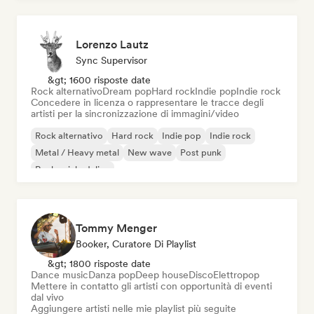
Lorenzo Lautz
Sync Supervisor
&gt; 1600 risposte date
Rock alternativo
Dream pop
Hard rock
Indie pop
Indie rock
Concedere in licenza o rappresentare le tracce degli
artisti per la sincronizzazione di immagini/video
Rock alternativo
Hard rock
Indie pop
Indie rock
Metal / Heavy metal
New wave
Post punk
Rock psichedelico
Tommy Menger
Booker, Curatore Di Playlist
&gt; 1800 risposte date
Dance music
Danza pop
Deep house
Disco
Elettropop
Mettere in contatto gli artisti con opportunità di eventi
dal vivo
Aggiungere artisti nelle mie playlist più seguite