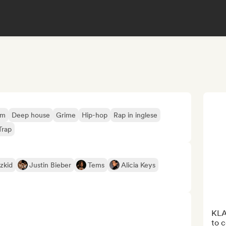
am
Deep house
Grime
Hip-hop
Rap in inglese
Trap
zkid
Justin Bieber
Tems
Alicia Keys
KLAT
to c