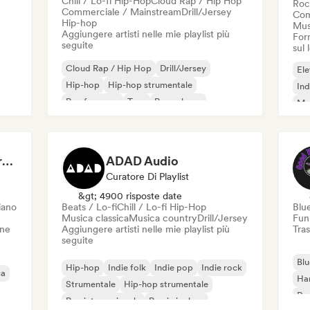
Chill / Lo-fi Hip-Hop
Cloud Rap / Hip Hop
Roc
Commerciale / Mainstream
Drill/Jersey
Com
Hip-hop
Mus
Aggiungere artisti nelle mie playlist più
Forn
seguite
sul
Cloud Rap / Hip Hop
Drill/Jersey
Ele
Hip-hop
Hip-hop strumentale
Ind
Rap francese
Trap
Pop urbano
Met
Chill / Lo-fi Hip-Hop
Roc
Dreamers Island Entertainment
ADAD Audio
Curatore Di Playlist
&gt; 4900 risposte date
iano
Beats / Lo-fi
Chill / Lo-fi Hip-Hop
Blu
Musica classica
Musica country
Drill/Jersey
Fun
one
Aggiungere artisti nelle mie playlist più
Tras
seguite
Blu
Hip-hop
Indie folk
Indie pop
Indie rock
ca
Ha
Strumentale
Hip-hop strumentale
Roc
Rap internazionale
Rap in inglese