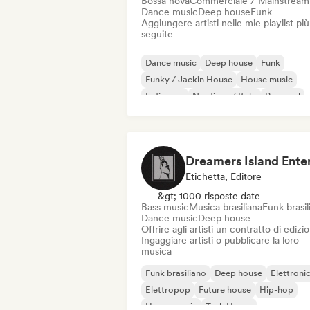
Bossa nova
Commerciale / Mainstream
Dance music
Deep house
Funk
Aggiungere artisti nelle mie playlist più
seguite
Dance music
Deep house
Funk
Funky / Jackin House
House music
Indie pop
Nu-disco / Italo
Pop soul
Etichetta, Editore
&gt; 1000 risposte date
Bass music
Musica brasiliana
Funk brasil
Dance music
Deep house
Offrire agli artisti un contratto di edizi
Ingaggiare artisti o pubblicare la loro
musica
Funk brasiliano
Deep house
Elettroni
Elettropop
Future house
Hip-hop
House music
Tech House