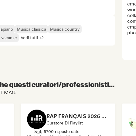
emer
wor
coll
cont
emp
mapiano
Musica classica
Musica country
pho
e vacanze
Vedi tutti +2
e questi curatori/professionisti...
KLAT MAG
RAP FRANÇAIS 2026 🔥🇫🇷 (Way Records)
Curatore Di Playlist
&gt; 5700 risposte date