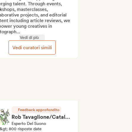
ging talent. Through events, 
kshops, masterclasses, 
aborative projects, and editorial 
ent including article reviews, we 
ower young creatives in 
tograph...
Vedi di più
Vedi curatori simili
Feedback approfondito
Rob Tavaglione/Catalyst Recording
Esperto Del Suono
&gt; 800 risposte date