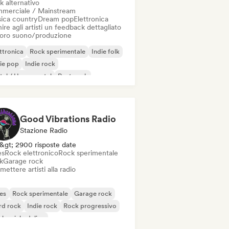
k alternativo
merciale / Mainstream
ica country
Dream pop
Elettronica
ire agli artisti un feedback dettagliato
 loro suono/produzione
ttronica
Rock sperimentale
Indie folk
ie pop
Indie rock
al / Heavy metal
Post punk
k & Roll / Rock classico
Good Vibrations Radio
Stazione Radio
&gt; 2900 risposte date
es
Rock elettronico
Rock sperimentale
k
Garage rock
mettere artisti alla radio
es
Rock sperimentale
Garage rock
rd rock
Indie rock
Rock progressivo
k psichedelico