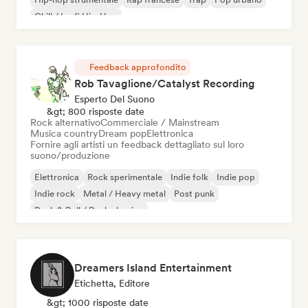
Chill / Lo-fi Hip-Hop
Feedback approfondito
Rob Tavaglione/Catalyst Recording
Esperto Del Suono
&gt; 800 risposte date
Rock alternativo
Commerciale / Mainstream
Musica country
Dream pop
Elettronica
Fornire agli artisti un feedback dettagliato sul loro
suono/produzione
Elettronica
Rock sperimentale
Indie folk
Indie pop
Indie rock
Metal / Heavy metal
Post punk
Rock & Roll / Rock classico
Dreamers Island Entertainment
Etichetta, Editore
&gt; 1000 risposte date