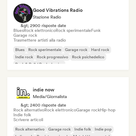
Good Vibrations Radio
Stazione Radio
&gt; 2900 risposte date
Blues
Rock elettronico
Rock sperimentale
Funk
Garage rock
Trasmettere artisti alla radio
Blues
Rock sperimentale
Garage rock
Hard rock
Indie rock
Rock progressivo
Rock psichedelico
Rock & Roll / Rock classico
indie now
Media/Giornalista
&gt; 2400 risposte date
Rock alternativo
Rock elettronico
Garage rock
Hip-hop
Indie folk
Scrivere articoli
Rock alternativo
Garage rock
Indie folk
Indie pop