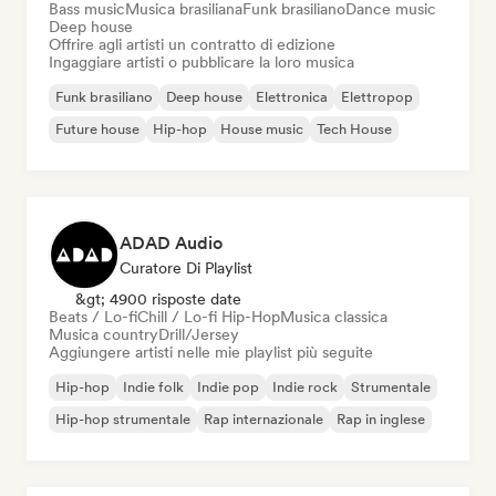
Bass music
Musica brasiliana
Funk brasiliano
Dance music
Deep house
Offrire agli artisti un contratto di edizione
Ingaggiare artisti o pubblicare la loro musica
Funk brasiliano
Deep house
Elettronica
Elettropop
Future house
Hip-hop
House music
Tech House
ADAD Audio
Curatore Di Playlist
&gt; 4900 risposte date
Beats / Lo-fi
Chill / Lo-fi Hip-Hop
Musica classica
Musica country
Drill/Jersey
Aggiungere artisti nelle mie playlist più seguite
Hip-hop
Indie folk
Indie pop
Indie rock
Strumentale
Hip-hop strumentale
Rap internazionale
Rap in inglese