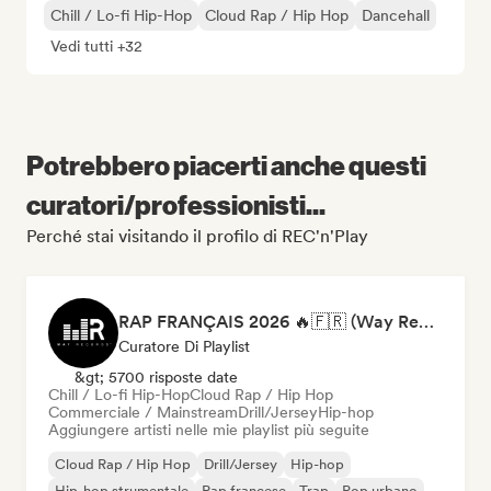
Chill / Lo-fi Hip-Hop
Cloud Rap / Hip Hop
Dancehall
Vedi tutti +32
Potrebbero piacerti anche questi
curatori/professionisti...
Perché stai visitando il profilo di REC'n'Play
RAP FRANÇAIS 2026 🔥🇫🇷 (Way Records)
Curatore Di Playlist
&gt; 5700 risposte date
Chill / Lo-fi Hip-Hop
Cloud Rap / Hip Hop
Commerciale / Mainstream
Drill/Jersey
Hip-hop
Aggiungere artisti nelle mie playlist più seguite
Cloud Rap / Hip Hop
Drill/Jersey
Hip-hop
Hip-hop strumentale
Rap francese
Trap
Pop urbano