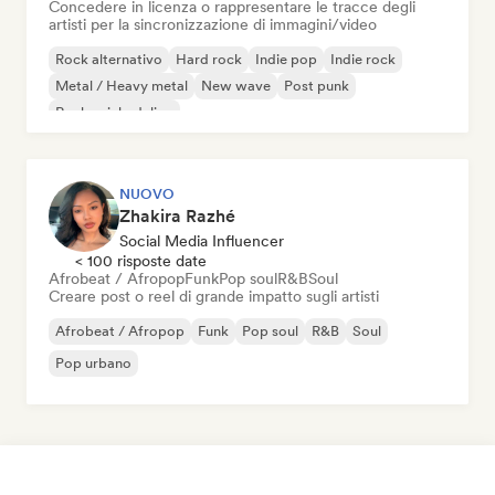
Concedere in licenza o rappresentare le tracce degli
artisti per la sincronizzazione di immagini/video
Rock alternativo
Hard rock
Indie pop
Indie rock
Metal / Heavy metal
New wave
Post punk
Rock psichedelico
NUOVO
Zhakira Razhé
Social Media Influencer
< 100 risposte date
Afrobeat / Afropop
Funk
Pop soul
R&B
Soul
Creare post o reel di grande impatto sugli artisti
Afrobeat / Afropop
Funk
Pop soul
R&B
Soul
Pop urbano