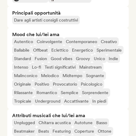
Principali opportunità
Dare agli artisti consigli costruttivi
Mood che lui/lei ama
Autentico
Coinvolgente
Contemporaneo
Creativo
Ballabile
Offbeat
Eclettico
Energetico
Sperimentale
Standard
Fusion
Good vibes
Groovy
Unico
Indie
Intenso
Lo-fi
Testi significativi
Mainstream
Malinconico
Melodico
Midtempo
Sognante
Originale
Positivo
Provocatorio
Psicologico
Rilassante
Romantico
Semplice
Sorprendente
Tropicale
Underground
Accattivante
In piedi
Attributi musicali che lui/lei ama
Unplugged
Chitarra acustica
Autotune
Basso
Beatmaker
Beats
Featuring
Coperture
Ottone