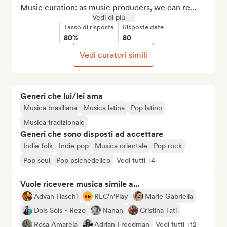
Music curation: as music producers, we can re...
Vedi di più
Tasso di risposta
Risposte date
80%
80
Vedi curatori simili
Generi che lui/lei ama
Musica brasiliana
Musica latina
Pop latino
Musica tradizionale
Generi che sono disposti ad accettare
Indie folk
Indie pop
Musica orientale
Pop rock
Pop soul
Pop psichedelico
Vedi tutti +4
Vuole ricevere musica simile a...
Advan Haschi
REC'n'Play
Marie Gabriella
Dois Sóis - Rezo
Nanan
Cristina Tati
Rosa Amarela
Adrian Freedman
Vedi tutti +12