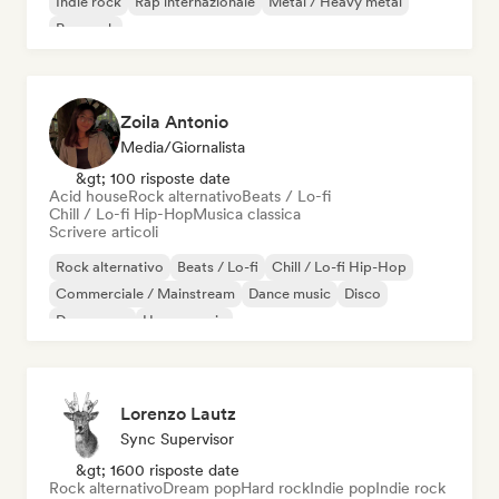
Indie rock
Rap internazionale
Metal / Heavy metal
Pop rock
Zoila Antonio
Media/Giornalista
&gt; 100 risposte date
Acid house
Rock alternativo
Beats / Lo-fi
Chill / Lo-fi Hip-Hop
Musica classica
Scrivere articoli
Rock alternativo
Beats / Lo-fi
Chill / Lo-fi Hip-Hop
Commerciale / Mainstream
Dance music
Disco
Dream pop
House music
Lorenzo Lautz
Sync Supervisor
&gt; 1600 risposte date
Rock alternativo
Dream pop
Hard rock
Indie pop
Indie rock