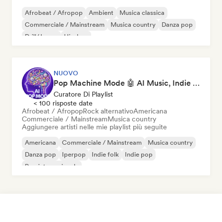
Afrobeat / Afropop
Ambient
Musica classica
Commerciale / Mainstream
Musica country
Danza pop
Drill/Jersey
Hip-hop
NUOVO
Pop Machine Mode 🤖 AI Music, Indie Pop & Dream Pop
Curatore Di Playlist
< 100 risposte date
Afrobeat / Afropop
Rock alternativo
Americana
Commerciale / Mainstream
Musica country
Aggiungere artisti nelle mie playlist più seguite
Americana
Commerciale / Mainstream
Musica country
Danza pop
Iperpop
Indie folk
Indie pop
Pop internazionale