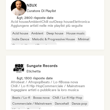
N3UX
Curatore Di Playlist
&gt; 2800 risposte date
Acid house
Ambient
Chill out
Deep house
Elettronica
Aggiungere artisti nelle mie playlist più seguite
Acid house
Ambient
Deep house
House music
Indie Dance
Melodic & Progressive House
Minimal
Organic House / Downtempo
Sungate Records
Etichetta
&gt; 1300 risposte date
Afrobeat / Afropop
Beats / Lo-fi
Bossa nova
Chill / Lo-fi Hip-Hop
Commerciale / Mainstream
Ingaggiare artisti o pubblicare la loro musica
Beats / Lo-fi
Bossa nova
Chill / Lo-fi Hip-Hop
Commerciale / Mainstream
Dancehall
Danza pop
Hip-hop
Pop soul