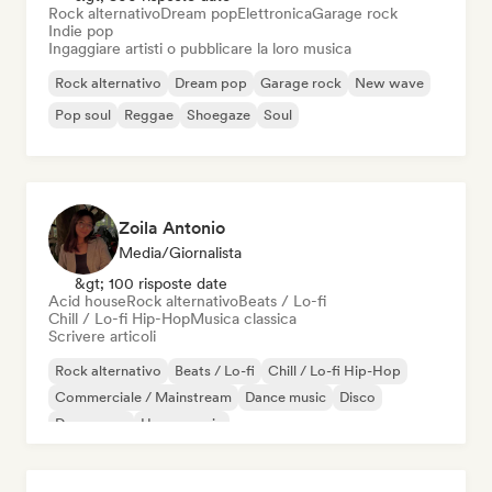
Rock alternativo
Dream pop
Elettronica
Garage rock
Indie pop
Ingaggiare artisti o pubblicare la loro musica
Rock alternativo
Dream pop
Garage rock
New wave
Pop soul
Reggae
Shoegaze
Soul
Zoila Antonio
Media/Giornalista
&gt; 100 risposte date
Acid house
Rock alternativo
Beats / Lo-fi
Chill / Lo-fi Hip-Hop
Musica classica
Scrivere articoli
Rock alternativo
Beats / Lo-fi
Chill / Lo-fi Hip-Hop
Commerciale / Mainstream
Dance music
Disco
Dream pop
House music