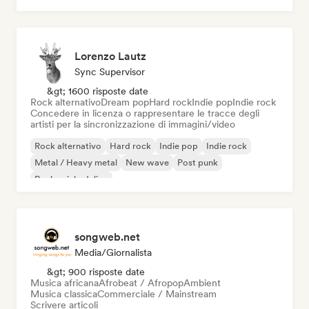
Lorenzo Lautz
Sync Supervisor
&gt; 1600 risposte date
Rock alternativo
Dream pop
Hard rock
Indie pop
Indie rock
Concedere in licenza o rappresentare le tracce degli
artisti per la sincronizzazione di immagini/video
Rock alternativo
Hard rock
Indie pop
Indie rock
Metal / Heavy metal
New wave
Post punk
Rock psichedelico
songweb.net
Media/Giornalista
&gt; 900 risposte date
Musica africana
Afrobeat / Afropop
Ambient
Musica classica
Commerciale / Mainstream
Scrivere articoli