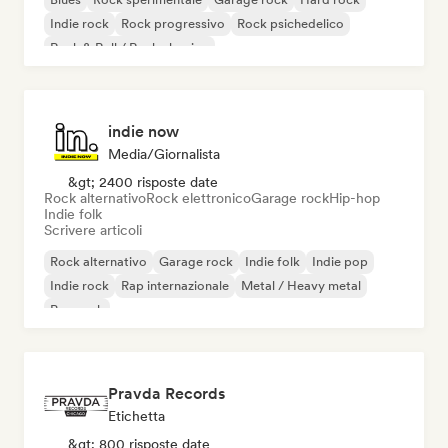
Indie rock
Rock progressivo
Rock psichedelico
Rock & Roll / Rock classico
indie now
Media/Giornalista
&gt; 2400 risposte date
Rock alternativo
Rock elettronico
Garage rock
Hip-hop
Indie folk
Scrivere articoli
Rock alternativo
Garage rock
Indie folk
Indie pop
Indie rock
Rap internazionale
Metal / Heavy metal
Pop rock
Pravda Records
Etichetta
&gt; 800 risposte date