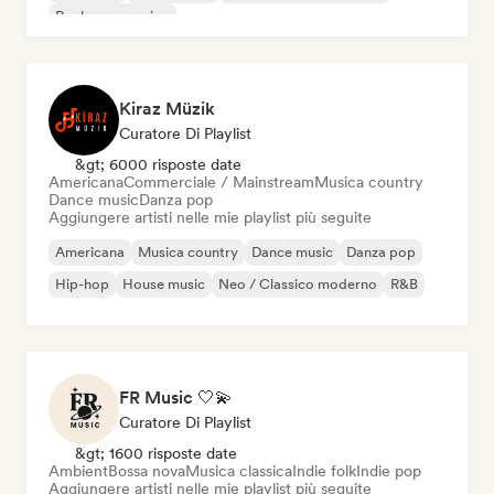
Rock progressivo
Kiraz Müzik
Curatore Di Playlist
&gt; 6000 risposte date
Americana
Commerciale / Mainstream
Musica country
Dance music
Danza pop
Aggiungere artisti nelle mie playlist più seguite
Americana
Musica country
Dance music
Danza pop
Hip-hop
House music
Neo / Classico moderno
R&B
FR Music 🤍💫
Curatore Di Playlist
&gt; 1600 risposte date
Ambient
Bossa nova
Musica classica
Indie folk
Indie pop
Aggiungere artisti nelle mie playlist più seguite