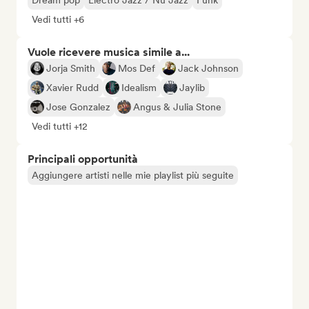
Dream pop
Electro Jazz / Nu Jazz
Funk
Vedi tutti +6
Vuole ricevere musica simile a...
Jorja Smith
Mos Def
Jack Johnson
Xavier Rudd
Idealism
Jaylib
Jose Gonzalez
Angus & Julia Stone
Vedi tutti +12
Principali opportunità
Aggiungere artisti nelle mie playlist più seguite