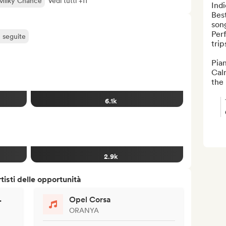
Milky Chance
Vedi tutti +11
Indi
Best
song
Per
ù seguite
trips
Pian
Calm
the 
6.1k
2.9k
isti delle opportunità
.
Opel Corsa
ORANYA