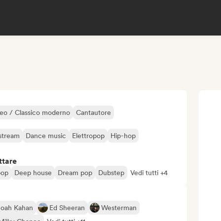
eo / Classico moderno
Cantautore
stream
Dance music
Elettropop
Hip-hop
ttare
pop
Deep house
Dream pop
Dubstep
Vedi tutti +4
oah Kahan
Ed Sheeran
Westerman