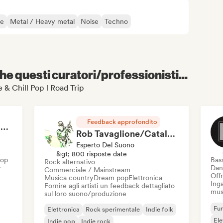
re
Metal / Heavy metal
Noise
Techno
e questi curatori/professionisti...
ie & Chill Pop l Road Trip
Feedback approfondito
RAP FRANÇAIS 2026 🔥🇫🇷 (Way Records)
Rob Tavaglione/Catalyst Recording
Esperto Del Suono
&gt; 800 risposte date
Hop
Bas
Rock alternativo
y
Dan
Commerciale / Mainstream
Offr
Musica country
Dream pop
Elettronica
Inga
Fornire agli artisti un feedback dettagliato
mus
sul loro suono/produzione
Fun
Elettronica
Rock sperimentale
Indie folk
El
Indie pop
Indie rock