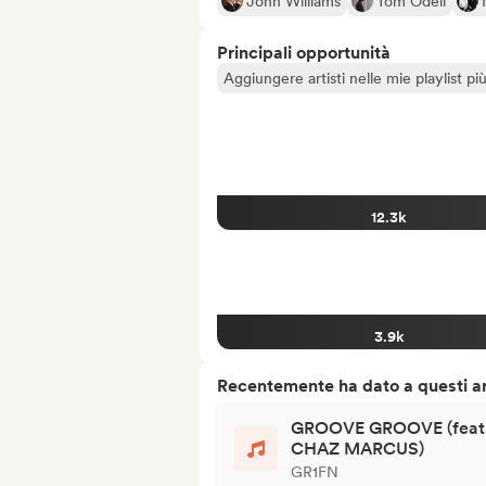
John Williams
Tom Odell
Principali opportunità
Aggiungere artisti nelle mie playlist pi
12.3k
3.9k
Recentemente ha dato a questi art
GROOVE GROOVE (feat
CHAZ MARCUS)
GR1FN