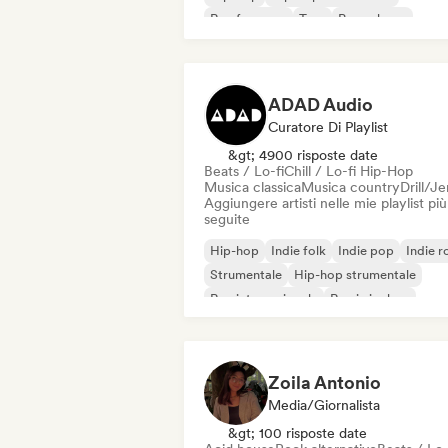
Rap francese
Trap
Pop urbano
Chill / Lo-fi Hip-Hop
ADAD Audio
Curatore Di Playlist
&gt; 4900 risposte date
Beats / Lo-fi
Chill / Lo-fi Hip-Hop
Musica classica
Musica country
Drill/J
Aggiungere artisti nelle mie playlist più
seguite
Hip-hop
Indie folk
Indie pop
Indie r
Strumentale
Hip-hop strumentale
Rap internazionale
Rap in inglese
Zoila Antonio
Media/Giornalista
&gt; 100 risposte date