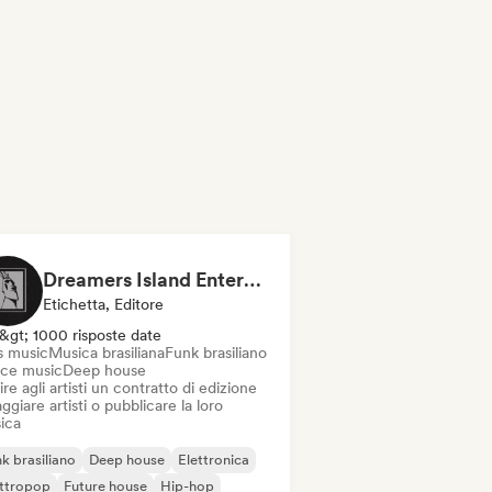
Dreamers Island Entertainment
Etichetta, Editore
&gt; 1000 risposte date
s music
Musica brasiliana
Funk brasiliano
ce music
Deep house
ire agli artisti un contratto di edizione
ggiare artisti o pubblicare la loro
ica
k brasiliano
Deep house
Elettronica
ettropop
Future house
Hip-hop