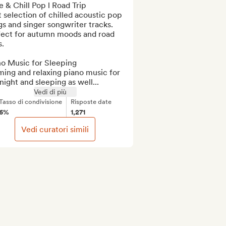
e & Chill Pop l Road Trip 

 selection of chilled acoustic pop 
s and singer songwriter tracks. 
fect for autumn moods and road 
.

o Music for Sleeping

ing and relaxing piano music for 
night and sleeping as well...
Vedi di più
Tasso di condivisione
Risposte date
6%
1,271
Vedi curatori simili