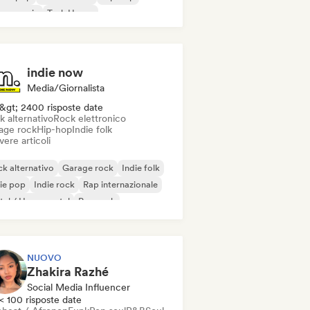
use music
Tech House
indie now
Media/Giornalista
&gt; 2400 risposte date
k alternativo
Rock elettronico
age rock
Hip-hop
Indie folk
vere articoli
k alternativo
Garage rock
Indie folk
ie pop
Indie rock
Rap internazionale
al / Heavy metal
Pop rock
NUOVO
Zhakira Razhé
Social Media Influencer
< 100 risposte date