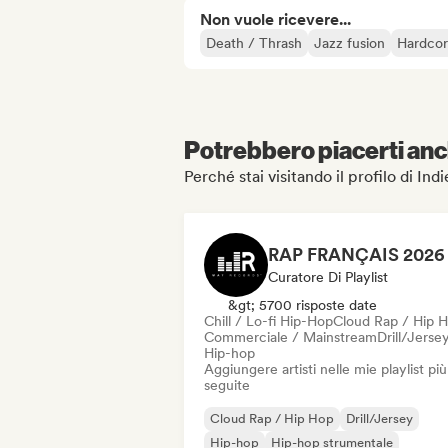
Non vuole ricevere...
Death / Thrash
Jazz fusion
Hardco
Potrebbero piacerti anch
Perché stai visitando il profilo di Ind
Curatore Di Playlist
&gt; 5700 risposte date
Chill / Lo-fi Hip-Hop
Cloud Rap / Hip 
Commerciale / Mainstream
Drill/Jerse
Hip-hop
Aggiungere artisti nelle mie playlist più
seguite
Cloud Rap / Hip Hop
Drill/Jersey
Hip-hop
Hip-hop strumentale