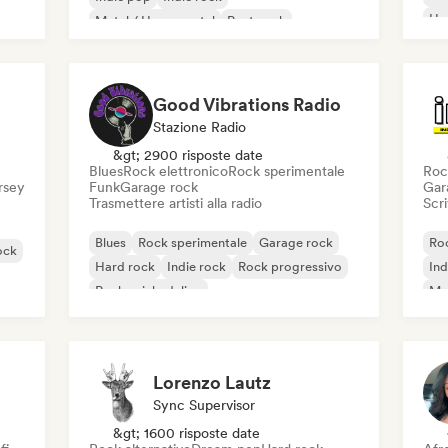
Ho
Metal / Heavy metal
Post punk
Rock & Roll / Rock classico
Good Vibrations Radio
Stazione Radio
&gt; 2900 risposte date
Blues
Rock elettronico
Rock sperimentale
Roc
ersey
Funk
Garage rock
Gar
Trasmettere artisti alla radio
Scri
Blues
Rock sperimentale
Garage rock
Roc
ock
Hard rock
Indie rock
Rock progressivo
Ind
Rock psichedelico
Met
Rock & Roll / Rock classico
Lorenzo Lautz
Sync Supervisor
&gt; 1600 risposte date