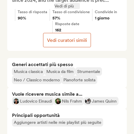
since 2024, and the target audience is prec...
Vedi di più
Tasso di risposta
Tasso di condivisione
Condivide in
90%
57%
1 giorno
Risposte date
162
Vedi curatori simili
Generi accettati più spesso
Musica classica
Musica da film
Strumentale
Neo / Classico moderno
Pianoforte solista
Vuole ricevere musica simile a...
Ludovico Einaudi
Nils Frahm
James Quinn
Principali opportunità
Aggiungere artisti nelle mie playlist più seguite