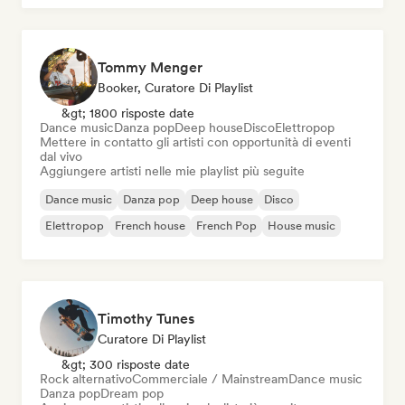
Tommy Menger
Booker, Curatore Di Playlist
&gt; 1800 risposte date
Dance music
Danza pop
Deep house
Disco
Elettropop
Mettere in contatto gli artisti con opportunità di eventi
dal vivo
Aggiungere artisti nelle mie playlist più seguite
Dance music
Danza pop
Deep house
Disco
Elettropop
French house
French Pop
House music
Timothy Tunes
Curatore Di Playlist
&gt; 300 risposte date
Rock alternativo
Commerciale / Mainstream
Dance music
Danza pop
Dream pop