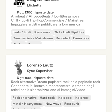
Etichetta
&gt; 1300 risposte date
Afrobeat / Afropop
Beats / Lo-fi
Bossa nova
Chill / Lo-fi Hip-Hop
Commerciale / Mainstream
Ingaggiare artisti o pubblicare la loro musica
Beats / Lo-fi
Bossa nova
Chill / Lo-fi Hip-Hop
Commerciale / Mainstream
Dancehall
Danza pop
Hip-hop
Pop soul
Lorenzo Lautz
Sync Supervisor
&gt; 1600 risposte date
Rock alternativo
Dream pop
Hard rock
Indie pop
Indie rock
Concedere in licenza o rappresentare le tracce degli
artisti per la sincronizzazione di immagini/video
Rock alternativo
Hard rock
Indie pop
Indie rock
Metal / Heavy metal
New wave
Post punk
Rock psichedelico