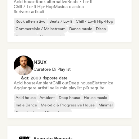
Acid house
Rock alternativo
Beats / Lo-fi
Chill / Lo-fi Hip-Hop
Musica classica
Scrivere articoli
Rock alternativo
Beats / Lo-fi
Chill / Lo-fi Hip-Hop
Commerciale / Mainstream
Dance music
Disco
Dream pop
House music
N3UX
Curatore Di Playlist
&gt; 2800 risposte date
Acid house
Ambient
Chill out
Deep house
Elettronica
Aggiungere artisti nelle mie playlist più seguite
Acid house
Ambient
Deep house
House music
Indie Dance
Melodic & Progressive House
Minimal
Organic House / Downtempo
Sungate Records