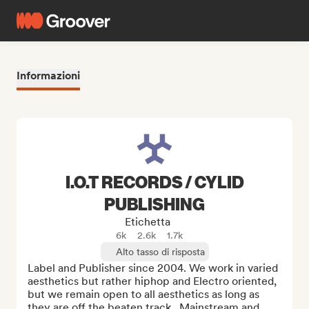
Informazioni
I.O.T RECORDS / CYLID
PUBLISHING
Etichetta
6k
2.6k
1.7k
Alto tasso di risposta
Label and Publisher since 2004. We work in varied 
aesthetics but rather hiphop and Electro oriented, 
but we remain open to all aesthetics as long as 
they are off the beaten track...Mainstream and 