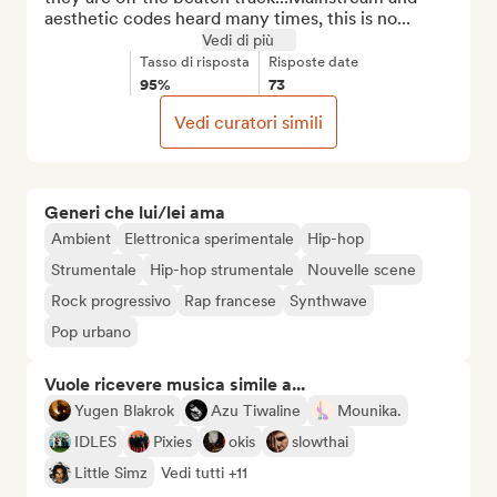
aesthetic codes heard many times, this is no...
Vedi di più
Tasso di risposta
Risposte date
95%
73
Vedi curatori simili
Generi che lui/lei ama
Ambient
Elettronica sperimentale
Hip-hop
Strumentale
Hip-hop strumentale
Nouvelle scene
Rock progressivo
Rap francese
Synthwave
Pop urbano
Vuole ricevere musica simile a...
Yugen Blakrok
Azu Tiwaline
Mounika.
IDLES
Pixies
okis
slowthai
Little Simz
Vedi tutti +11