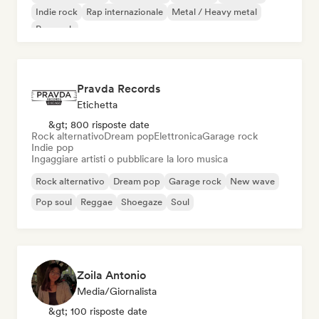
Indie rock
Rap internazionale
Metal / Heavy metal
Pop rock
Pravda Records
Etichetta
&gt; 800 risposte date
Rock alternativo
Dream pop
Elettronica
Garage rock
Indie pop
Ingaggiare artisti o pubblicare la loro musica
Rock alternativo
Dream pop
Garage rock
New wave
Pop soul
Reggae
Shoegaze
Soul
Zoila Antonio
Media/Giornalista
&gt; 100 risposte date