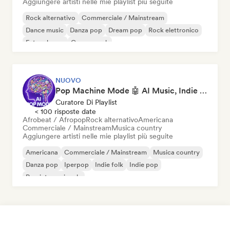
Aggiungere artisti nelle mie playlist più seguite
Rock alternativo
Commerciale / Mainstream
Dance music
Danza pop
Dream pop
Rock elettronico
Future house
Garage rock
NUOVO
Pop Machine Mode 🤖 AI Music, Indie Pop & Dream Pop
Curatore Di Playlist
< 100 risposte date
Afrobeat / Afropop
Rock alternativo
Americana
Commerciale / Mainstream
Musica country
Aggiungere artisti nelle mie playlist più seguite
Americana
Commerciale / Mainstream
Musica country
Danza pop
Iperpop
Indie folk
Indie pop
Pop internazionale