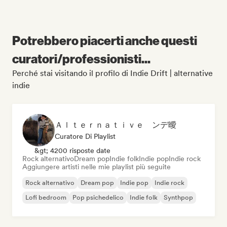
Potrebbero piacerti anche questi
curatori/professionisti...
Perché stai visitando il profilo di Indie Drift | alternative
indie
Ａｌｔｅｒｎａｔｉｖｅ ンデ曖
Curatore Di Playlist
&gt; 4200 risposte date
Rock alternativo
Dream pop
Indie folk
Indie pop
Indie rock
Aggiungere artisti nelle mie playlist più seguite
Rock alternativo
Dream pop
Indie pop
Indie rock
Lofi bedroom
Pop psichedelico
Indie folk
Synthpop