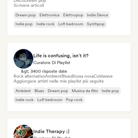
Disco
Dream pop
Scrivere articoli
Dream pop
Elettronica
Elettropop
Indie Dance
Indie pop
Indie rock
Lofi bedroom
Synthpop
Life is confusing, isn't it?
Curatore Di Playlist
&gt; 3400 risposte date
Rock alternativo
Ambient
Blues
Bossa nova
Coldwave
Aggiungere artisti nelle mie playlist più seguite
Ambient
Blues
Dream pop
Musica da film
Indie pop
Indie rock
Lofi bedroom
Pop rock
Indie Therapy :)