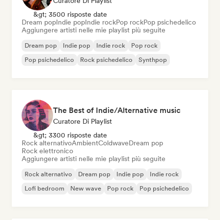
Curatore Di Playlist
&gt; 3500 risposte date
Dream pop
Indie pop
Indie rock
Pop rock
Pop psichedelico
Aggiungere artisti nelle mie playlist più seguite
Dream pop
Indie pop
Indie rock
Pop rock
Pop psichedelico
Rock psichedelico
Synthpop
The Best of Indie/Alternative music
Curatore Di Playlist
&gt; 3300 risposte date
Rock alternativo
Ambient
Coldwave
Dream pop
Rock elettronico
Aggiungere artisti nelle mie playlist più seguite
Rock alternativo
Dream pop
Indie pop
Indie rock
Lofi bedroom
New wave
Pop rock
Pop psichedelico