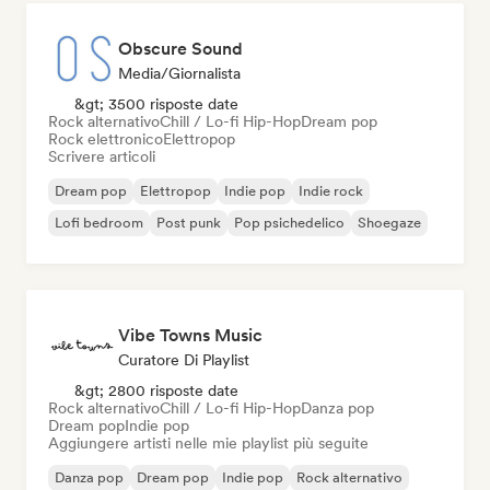
Obscure Sound
Media/Giornalista
&gt; 3500 risposte date
Rock alternativo
Chill / Lo-fi Hip-Hop
Dream pop
Rock elettronico
Elettropop
Scrivere articoli
Dream pop
Elettropop
Indie pop
Indie rock
Lofi bedroom
Post punk
Pop psichedelico
Shoegaze
Vibe Towns Music
Curatore Di Playlist
&gt; 2800 risposte date
Rock alternativo
Chill / Lo-fi Hip-Hop
Danza pop
Dream pop
Indie pop
Aggiungere artisti nelle mie playlist più seguite
Danza pop
Dream pop
Indie pop
Rock alternativo