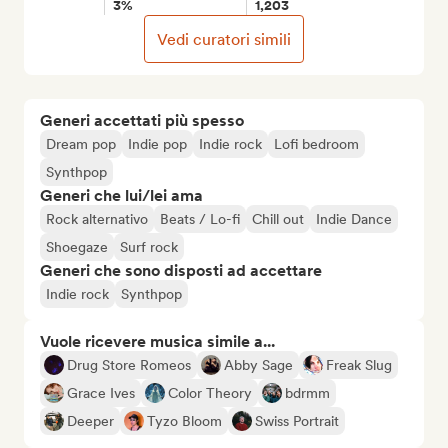
3%
1,203
Vedi curatori simili
Generi accettati più spesso
Dream pop
Indie pop
Indie rock
Lofi bedroom
Synthpop
Generi che lui/lei ama
Rock alternativo
Beats / Lo-fi
Chill out
Indie Dance
Shoegaze
Surf rock
Generi che sono disposti ad accettare
Indie rock
Synthpop
Vuole ricevere musica simile a...
Drug Store Romeos
Abby Sage
Freak Slug
Grace Ives
Color Theory
bdrmm
Deeper
Tyzo Bloom
Swiss Portrait