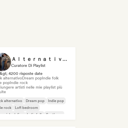
Ａｌｔｅｒｎａｔｉｖｅ ンデ曖
Curatore Di Playlist
&gt; 4200 risposte date
k alternativo
Dream pop
Indie folk
ie pop
Indie rock
ungere artisti nelle mie playlist più
uite
k alternativo
Dream pop
Indie pop
ie rock
Lofi bedroom
 psichedelico
Indie folk
Synthpop