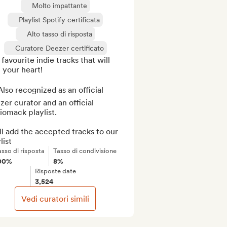
Molto impattante
Playlist Spotify certificata
Alto tasso di risposta
Curatore Deezer certificato
favourite indie tracks that will 
 your heart! 

lso recognized as an official 
er curator and an official 
omack playlist.

l add the accepted tracks to our 
list
asso di risposta
Tasso di condivisione
00%
8%
Risposte date
3,524
Vedi curatori simili