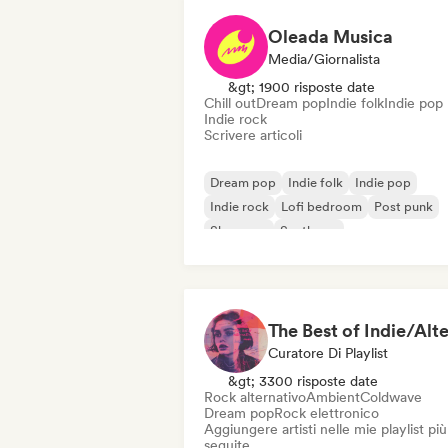
Oleada Musica
Media/Giornalista
&gt; 1900 risposte date
Chill out
Dream pop
Indie folk
Indie pop
Indie rock
Scrivere articoli
Dream pop
Indie folk
Indie pop
Indie rock
Lofi bedroom
Post punk
Shoegaze
Synthpop
Curatore Di Playlist
&gt; 3300 risposte date
Rock alternativo
Ambient
Coldwave
Dream pop
Rock elettronico
Aggiungere artisti nelle mie playlist più
seguite