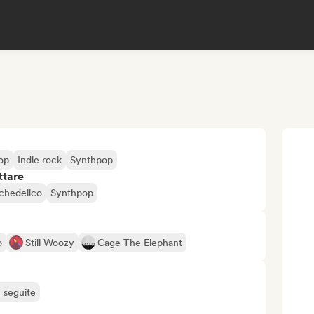
op
Indie rock
Synthpop
ttare
chedelico
Synthpop
o
Still Woozy
Cage The Elephant
ù seguite