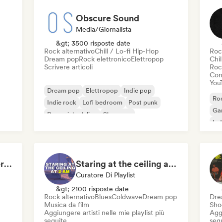
Obscure Sound
Media/Giornalista
&gt; 3500 risposte date
Rock alternativo
Chill / Lo-fi Hip-Hop
Roc
Dream pop
Rock elettronico
Elettropop
Chil
Scrivere articoli
Roc
Cond
You
Dream pop
Elettropop
Indie pop
Roc
Indie rock
Lofi bedroom
Post punk
Ga
Pop psichedelico
Shoegaze
Ind
Roc
The Best of Indie/Alternative music
Staring at the ceiling at 2am
Curatore Di Playlist
&gt; 2100 risposte date
Rock alternativo
Blues
Coldwave
Dream pop
Dre
Musica da film
Sho
Aggiungere artisti nelle mie playlist più
Aggi
seguite
seg