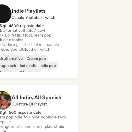
Indie Playlists
Canale Youtube/Twitch
&gt; 4500 risposte date
k alternativo
Beats / Lo-fi
l / Lo-fi Hip-Hop
Dream pop
k elettronico
ividere gli artisti sul mio canale
Tube, SoundCloud o Twitch
k alternativo
Dream pop
rage rock
Indie folk
Indie pop
ie rock
Lofi bedroom
k psichedelico
All Indie, All Spanish
Curatore Di Playlist
&gt; 500 risposte date
am pop
Indie folk
Indie pop
Indie rock
egaze
ungere artisti nelle mie playlist più
uite