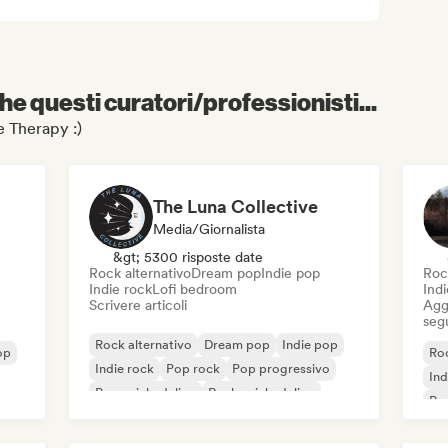
e questi curatori/professionisti...
ie Therapy :)
The Luna Collective
Media/Giornalista
&gt; 5300 risposte date
Rock alternativo
Dream pop
Indie pop
Roc
Indie rock
Lofi bedroom
Ind
Scrivere articoli
Aggi
seg
Rock alternativo
Dream pop
Indie pop
op
Roc
Indie rock
Pop rock
Pop progressivo
Ind
Pop psichedelico
Rock psichedelico
Pop