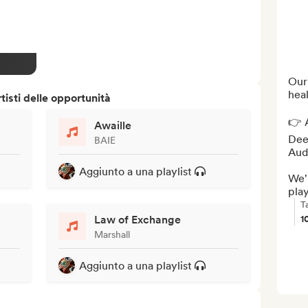
Our 
heal
isti delle opportunità
👉 A
Awaille
Deez
BAIE
Audi
Aggiunto a una playlist
We'l
play
T
Law of Exchange
1
Marshall
Aggiunto a una playlist