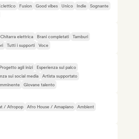
Eclettico
Fusion
Good vibes
Unico
Indie
Sognante
Chitarra elettrica
Brani completati
Tamburi
ri
Tutti i supporti
Voce
Progetto agli inizi
Esperienza sul palco
nza sui social media
Artista supportato
 imminente
Giovane talento
t / Afropop
Afro House / Amapiano
Ambient