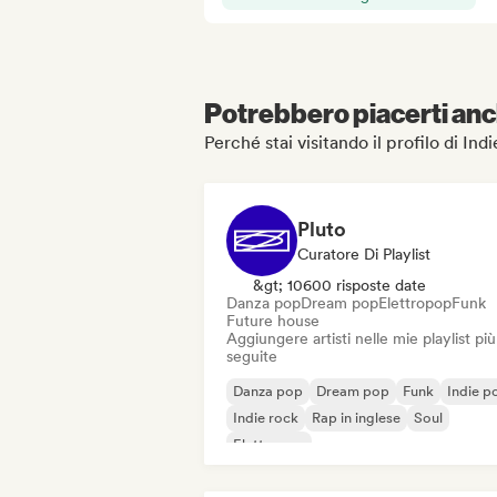
Potrebbero piacerti anch
Perché stai visitando il profilo di Ind
Pluto
Curatore Di Playlist
&gt; 10600 risposte date
Danza pop
Dream pop
Elettropop
Funk
Future house
Aggiungere artisti nelle mie playlist più
seguite
Danza pop
Dream pop
Funk
Indie p
Indie rock
Rap in inglese
Soul
Elettropop