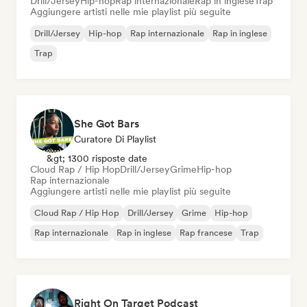
Drill/Jersey
Hip-hop
Rap internazionale
Rap in inglese
Trap
Aggiungere artisti nelle mie playlist più seguite
Drill/Jersey
Hip-hop
Rap internazionale
Rap in inglese
Trap
She Got Bars
Curatore Di Playlist
&gt; 1300 risposte date
Cloud Rap / Hip Hop
Drill/Jersey
Grime
Hip-hop
Rap internazionale
Aggiungere artisti nelle mie playlist più seguite
Cloud Rap / Hip Hop
Drill/Jersey
Grime
Hip-hop
Rap internazionale
Rap in inglese
Rap francese
Trap
Right On Target Podcast