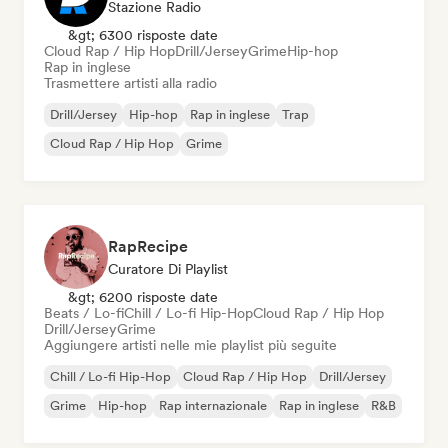
Stazione Radio
&gt; 6300 risposte date
Cloud Rap / Hip Hop
Drill/Jersey
Grime
Hip-hop
Rap in inglese
Trasmettere artisti alla radio
Drill/Jersey
Hip-hop
Rap in inglese
Trap
Cloud Rap / Hip Hop
Grime
RapRecipe
Curatore Di Playlist
&gt; 6200 risposte date
Beats / Lo-fi
Chill / Lo-fi Hip-Hop
Cloud Rap / Hip Hop
Drill/Jersey
Grime
Aggiungere artisti nelle mie playlist più seguite
Chill / Lo-fi Hip-Hop
Cloud Rap / Hip Hop
Drill/Jersey
Grime
Hip-hop
Rap internazionale
Rap in inglese
R&B