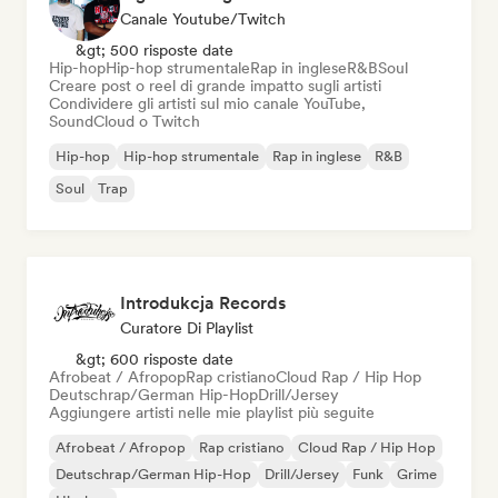
Canale Youtube/Twitch
&gt; 500 risposte date
Hip-hop
Hip-hop strumentale
Rap in inglese
R&B
Soul
Creare post o reel di grande impatto sugli artisti
Condividere gli artisti sul mio canale YouTube,
SoundCloud o Twitch
Hip-hop
Hip-hop strumentale
Rap in inglese
R&B
Soul
Trap
Introdukcja Records
Curatore Di Playlist
&gt; 600 risposte date
Afrobeat / Afropop
Rap cristiano
Cloud Rap / Hip Hop
Deutschrap/German Hip-Hop
Drill/Jersey
Aggiungere artisti nelle mie playlist più seguite
Afrobeat / Afropop
Rap cristiano
Cloud Rap / Hip Hop
Deutschrap/German Hip-Hop
Drill/Jersey
Funk
Grime