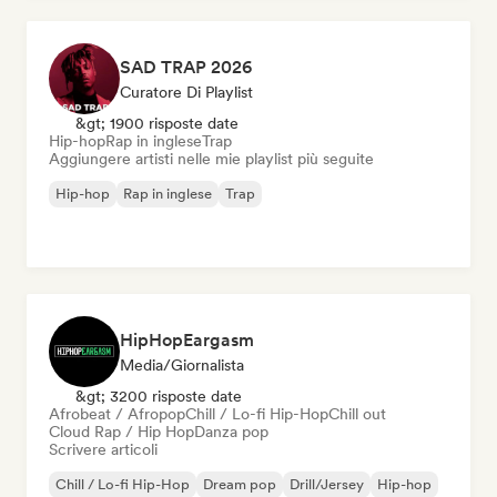
SAD TRAP 2026
Curatore Di Playlist
&gt; 1900 risposte date
Hip-hop
Rap in inglese
Trap
Aggiungere artisti nelle mie playlist più seguite
Hip-hop
Rap in inglese
Trap
HipHopEargasm
Media/Giornalista
&gt; 3200 risposte date
Afrobeat / Afropop
Chill / Lo-fi Hip-Hop
Chill out
Cloud Rap / Hip Hop
Danza pop
Scrivere articoli
Chill / Lo-fi Hip-Hop
Dream pop
Drill/Jersey
Hip-hop