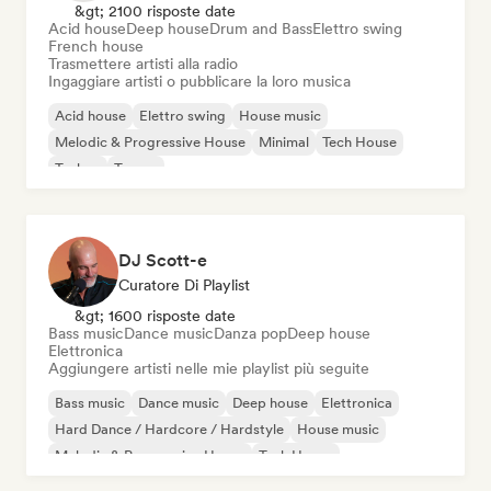
&gt; 2100 risposte date
Acid house
Deep house
Drum and Bass
Elettro swing
French house
Trasmettere artisti alla radio
Ingaggiare artisti o pubblicare la loro musica
Acid house
Elettro swing
House music
Melodic & Progressive House
Minimal
Tech House
Techno
Trance
DJ Scott-e
Curatore Di Playlist
&gt; 1600 risposte date
Bass music
Dance music
Danza pop
Deep house
Elettronica
Aggiungere artisti nelle mie playlist più seguite
Bass music
Dance music
Deep house
Elettronica
Hard Dance / Hardcore / Hardstyle
House music
Melodic & Progressive House
Tech House