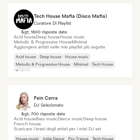
Tech House Mafia (Disco Mafia)
Curatore Di Playlist
&gt; 1600 risposte date
Acid house
Deep house
House music
Melodic & Progressive House
Minimal
Aggiungere artisti nelle mie playlist più seguite
Acid house
Deep house
House music
Melodic & Progressive House
Minimal
Tech House
Techno
Fein Cerra
DJ Selezionato
&gt; 700 risposte date
Acid house
Bass music
Dance music
Deep house
French house
Scaricare i brani degli artisti per i miei DJ set
House music
Indie Dance
Psy-Trance
Tech House