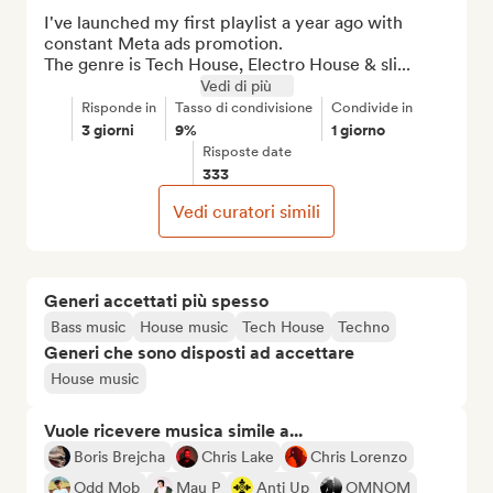
I've launched my first playlist a year ago with 
constant Meta ads promotion.

The genre is Tech House, Electro House & sli...
Vedi di più
Risponde in
Tasso di condivisione
Condivide in
3 giorni
9%
1 giorno
Risposte date
333
Vedi curatori simili
Generi accettati più spesso
Bass music
House music
Tech House
Techno
Generi che sono disposti ad accettare
House music
Vuole ricevere musica simile a...
Boris Brejcha
Chris Lake
Chris Lorenzo
Odd Mob
Mau P
Anti Up
OMNOM