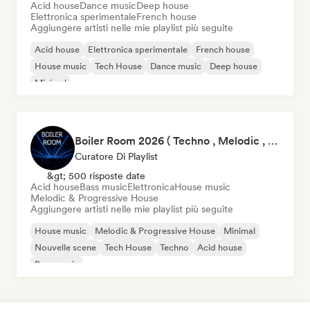
Acid house
Dance music
Deep house
Elettronica sperimentale
French house
Aggiungere artisti nelle mie playlist più seguite
Acid house
Elettronica sperimentale
French house
House music
Tech House
Dance music
Deep house
Minimal
Boiler Room 2026 ( Techno , Melodic , Underground )
Curatore Di Playlist
&gt; 500 risposte date
Acid house
Bass music
Elettronica
House music
Melodic & Progressive House
Aggiungere artisti nelle mie playlist più seguite
House music
Melodic & Progressive House
Minimal
Nouvelle scene
Tech House
Techno
Acid house
Bass music