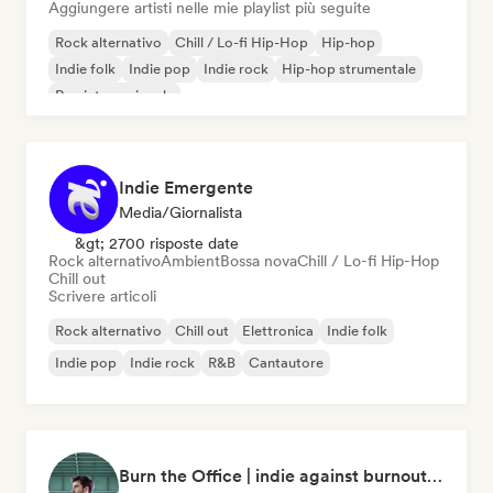
Aggiungere artisti nelle mie playlist più seguite
Rock alternativo
Chill / Lo-fi Hip-Hop
Hip-hop
Indie folk
Indie pop
Indie rock
Hip-hop strumentale
Rap internazionale
Indie Emergente
Media/Giornalista
&gt; 2700 risposte date
Rock alternativo
Ambient
Bossa nova
Chill / Lo-fi Hip-Hop
Chill out
Scrivere articoli
Rock alternativo
Chill out
Elettronica
Indie folk
Indie pop
Indie rock
R&B
Cantautore
Burn the Office | indie against burnout (by Music Minds)