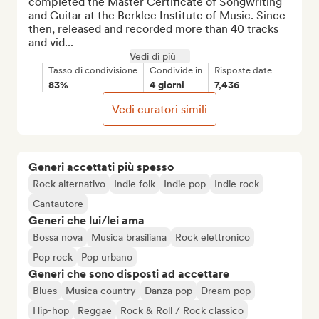
completed the Master Certificate of Songwriting 
and Guitar at the Berklee Institute of Music. Since 
then, released and recorded more than 40 tracks 
and vid...
Vedi di più
Tasso di condivisione
Condivide in
Risposte date
83%
4 giorni
7,436
Vedi curatori simili
Generi accettati più spesso
Rock alternativo
Indie folk
Indie pop
Indie rock
Cantautore
Generi che lui/lei ama
Bossa nova
Musica brasiliana
Rock elettronico
Pop rock
Pop urbano
Generi che sono disposti ad accettare
Blues
Musica country
Danza pop
Dream pop
Hip-hop
Reggae
Rock & Roll / Rock classico