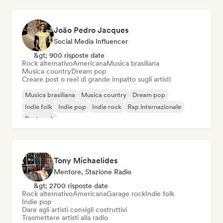
João Pedro Jacques
Social Media Influencer
&gt; 900 risposte date
Rock alternativo
Americana
Musica brasiliana
Musica country
Dream pop
Creare post o reel di grande impatto sugli artisti
Musica brasiliana
Musica country
Dream pop
Indie folk
Indie pop
Indie rock
Rap internazionale
Post punk
Tony Michaelides
Mentore, Stazione Radio
&gt; 2700 risposte date
Rock alternativo
Americana
Garage rock
Indie folk
Indie pop
Dare agli artisti consigli costruttivi
Trasmettere artisti alla radio