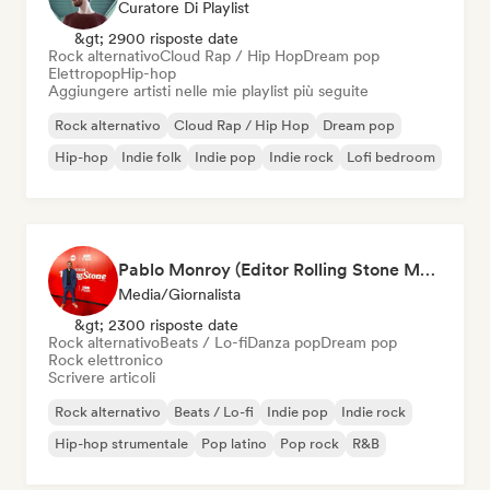
Curatore Di Playlist
&gt; 2900 risposte date
Rock alternativo
Cloud Rap / Hip Hop
Dream pop
Elettropop
Hip-hop
Aggiungere artisti nelle mie playlist più seguite
Rock alternativo
Cloud Rap / Hip Hop
Dream pop
Hip-hop
Indie folk
Indie pop
Indie rock
Lofi bedroom
Pablo Monroy (Editor Rolling Stone México)
Media/Giornalista
&gt; 2300 risposte date
Rock alternativo
Beats / Lo-fi
Danza pop
Dream pop
Rock elettronico
Scrivere articoli
Rock alternativo
Beats / Lo-fi
Indie pop
Indie rock
Hip-hop strumentale
Pop latino
Pop rock
R&B