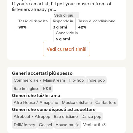
If you’re an artist, I’ll get your music in front of 
listeners already pr...
Vedi di più
Tasso di risposta
Risponde in
Tasso di condivisione
98%
3 giorni
42%
Condivide in
5 giorni
Vedi curatori simili
Generi accettati più spesso
Commerciale / Mainstream
Hip-hop
Indie pop
Rap in inglese
R&B
Generi che lui/lei ama
Afro House / Amapiano
Musica cristiana
Cantautore
Generi che sono disposti ad accettare
Afrobeat / Afropop
Rap cristiano
Danza pop
Drill/Jersey
Gospel
House music
Vedi tutti +3