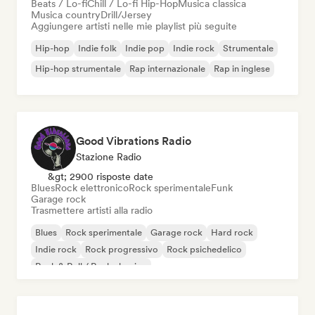
Beats / Lo-fi
Chill / Lo-fi Hip-Hop
Musica classica
Musica country
Drill/Jersey
Aggiungere artisti nelle mie playlist più seguite
Hip-hop
Indie folk
Indie pop
Indie rock
Strumentale
Hip-hop strumentale
Rap internazionale
Rap in inglese
Good Vibrations Radio
Stazione Radio
&gt; 2900 risposte date
Blues
Rock elettronico
Rock sperimentale
Funk
Garage rock
Trasmettere artisti alla radio
Blues
Rock sperimentale
Garage rock
Hard rock
Indie rock
Rock progressivo
Rock psichedelico
Rock & Roll / Rock classico