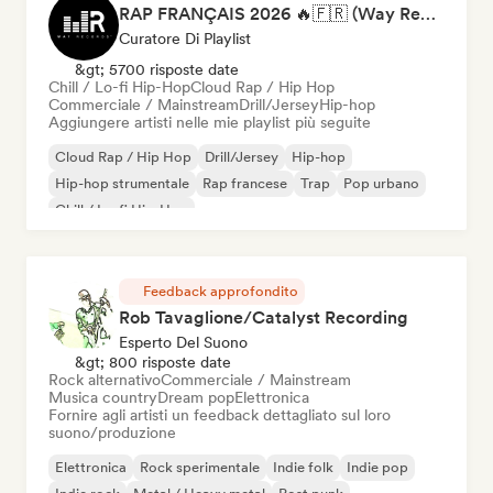
RAP FRANÇAIS 2026 🔥🇫🇷 (Way Records)
Curatore Di Playlist
&gt; 5700 risposte date
Chill / Lo-fi Hip-Hop
Cloud Rap / Hip Hop
Commerciale / Mainstream
Drill/Jersey
Hip-hop
Aggiungere artisti nelle mie playlist più seguite
Cloud Rap / Hip Hop
Drill/Jersey
Hip-hop
Hip-hop strumentale
Rap francese
Trap
Pop urbano
Chill / Lo-fi Hip-Hop
Feedback approfondito
Rob Tavaglione/Catalyst Recording
Esperto Del Suono
&gt; 800 risposte date
Rock alternativo
Commerciale / Mainstream
Musica country
Dream pop
Elettronica
Fornire agli artisti un feedback dettagliato sul loro
suono/produzione
Elettronica
Rock sperimentale
Indie folk
Indie pop