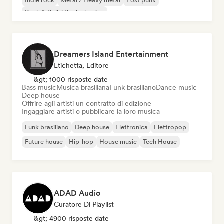
Indie rock
Metal / Heavy metal
Post punk
Rock & Roll / Rock classico
Dreamers Island Entertainment
Etichetta, Editore
&gt; 1000 risposte date
Bass music
Musica brasiliana
Funk brasiliano
Dance music
Deep house
Offrire agli artisti un contratto di edizione
Ingaggiare artisti o pubblicare la loro musica
Funk brasiliano
Deep house
Elettronica
Elettropop
Future house
Hip-hop
House music
Tech House
ADAD Audio
Curatore Di Playlist
&gt; 4900 risposte date