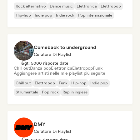
Rock alternativo
Dance music
Elettronica
Elettropop
Hip-hop
Indie pop
Indie rock
Pop internazionale
Comeback to underground
Curatore Di Playlist
&gt; 5000 risposte date
Chill out
Danza pop
Elettronica
Elettropop
Funk
Aggiungere artisti nelle mie playlist più seguite
Chill out
Elettropop
Funk
Hip-hop
Indie pop
Strumentale
Pop rock
Rap in inglese
DMY
Curatore Di Playlist