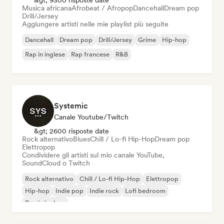
&gt; 9300 risposte date
Musica africana
Afrobeat / Afropop
Dancehall
Dream pop
Drill/Jersey
Aggiungere artisti nelle mie playlist più seguite
Dancehall
Dream pop
Drill/Jersey
Grime
Hip-hop
Rap in inglese
Rap francese
R&B
Systemic
Canale Youtube/Twitch
&gt; 2600 risposte date
Rock alternativo
Blues
Chill / Lo-fi Hip-Hop
Dream pop
Elettropop
Condividere gli artisti sul mio canale YouTube,
SoundCloud o Twitch
Rock alternativo
Chill / Lo-fi Hip-Hop
Elettropop
Hip-hop
Indie pop
Indie rock
Lofi bedroom
Rap in inglese