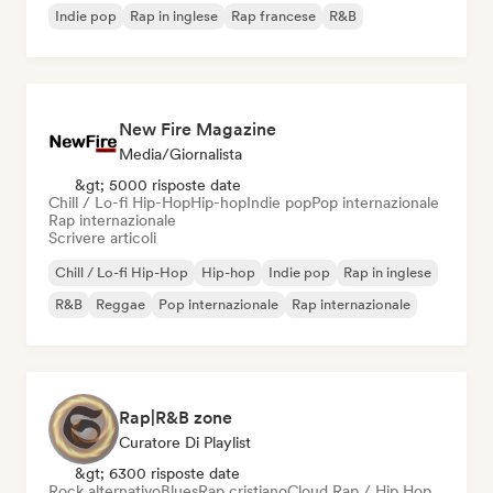
Indie pop
Rap in inglese
Rap francese
R&B
New Fire Magazine
Media/Giornalista
&gt; 5000 risposte date
Chill / Lo-fi Hip-Hop
Hip-hop
Indie pop
Pop internazionale
Rap internazionale
Scrivere articoli
Chill / Lo-fi Hip-Hop
Hip-hop
Indie pop
Rap in inglese
R&B
Reggae
Pop internazionale
Rap internazionale
Rap|R&B zone
Curatore Di Playlist
&gt; 6300 risposte date
Rock alternativo
Blues
Rap cristiano
Cloud Rap / Hip Hop