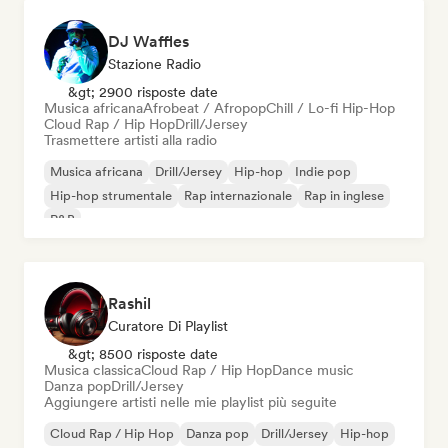
DJ Waffles
Stazione Radio
&gt; 2900 risposte date
Musica africana
Afrobeat / Afropop
Chill / Lo-fi Hip-Hop
Cloud Rap / Hip Hop
Drill/Jersey
Trasmettere artisti alla radio
Musica africana
Drill/Jersey
Hip-hop
Indie pop
Hip-hop strumentale
Rap internazionale
Rap in inglese
R&B
Rashil
Curatore Di Playlist
&gt; 8500 risposte date
Musica classica
Cloud Rap / Hip Hop
Dance music
Danza pop
Drill/Jersey
Aggiungere artisti nelle mie playlist più seguite
Cloud Rap / Hip Hop
Danza pop
Drill/Jersey
Hip-hop