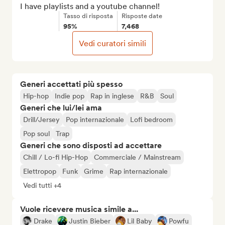
I have playlists and a youtube channel!
Tasso di risposta
Risposte date
95%
7,468
Vedi curatori simili
Generi accettati più spesso
Hip-hop
Indie pop
Rap in inglese
R&B
Soul
Generi che lui/lei ama
Drill/Jersey
Pop internazionale
Lofi bedroom
Pop soul
Trap
Generi che sono disposti ad accettare
Chill / Lo-fi Hip-Hop
Commerciale / Mainstream
Elettropop
Funk
Grime
Rap internazionale
Vedi tutti +4
Vuole ricevere musica simile a...
Drake
Justin Bieber
Lil Baby
Powfu