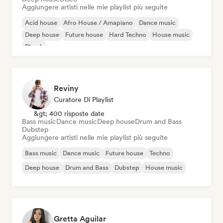
Aggiungere artisti nelle mie playlist più seguite
Acid house
Afro House / Amapiano
Dance music
Deep house
Future house
Hard Techno
House music
Phonk
Reviny
Curatore Di Playlist
&gt; 400 risposte date
Bass music
Dance music
Deep house
Drum and Bass
Dubstep
Aggiungere artisti nelle mie playlist più seguite
Bass music
Dance music
Future house
Techno
Deep house
Drum and Bass
Dubstep
House music
Gretta Aguilar