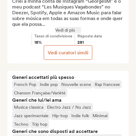
Criei a minha conta de Instagram “GeorgesM” e o 
meu podcast “Les Musiques Vagabondes” no 
Deezer, Spotify, Apple e Amazon Music para falar 
sobre música em todas as suas formas e onde quer 
que ela possa...
Vedi di più
Tasso di condivisione
Risposte date
18%
281
Vedi curatori simili
Generi accettati più spesso
French Pop
Indie pop
Nouvelle scene
Rap francese
Chanson Française/Variété
Generi che lui/lei ama
Musica classica
Electro Jazz / Nu Jazz
Jazz sperimentale
Hip-hop
Indie folk
Minimal
Techno
Trip hop
Generi che sono disposti ad accettare