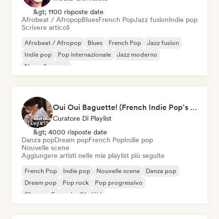
&gt; 1100 risposte date
Afrobeat / Afropop
Blues
French Pop
Jazz fusion
Indie pop
Scrivere articoli
Afrobeat / Afropop
Blues
French Pop
Jazz fusion
Indie pop
Pop internazionale
Jazz moderno
Nouvelle scene
Oui Oui Baguette! (French Indie Pop's Finest)
Curatore Di Playlist
&gt; 4000 risposte date
Danza pop
Dream pop
French Pop
Indie pop
Nouvelle scene
Aggiungere artisti nelle mie playlist più seguite
French Pop
Indie pop
Nouvelle scene
Danza pop
Dream pop
Pop rock
Pop progressivo
Chanson Française/Variété