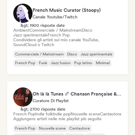
French Music Curator (Stoopy)
Canale Youtube/Twitch
&gt; 1900 risposte date
Ambient
Commerciale / Mainstream
Disco
Jazz sperimentale
French Pop
Condividere gli artisti sul mio canale YouTube,
SoundCloud o Twitch
Commerciale / Mainstream
Disco
Jazz sperimentale
French Pop
Funk
Jazz fusion
Pop latino
Minimal
Oh là là Tunes 🥖 Chanson Française & Nouvelle Scène Française
Curatore Di Playlist
&gt; 2700 risposte date
French Pop
Indie folk
Indie pop
Nouvelle scene
Cantautore
Aggiungere artisti nelle mie playlist più seguite
French Pop
Nouvelle scene
Cantautore