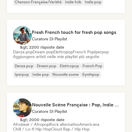
Chanson Française/Variété
Indie folk
Indie pop
Fresh French touch for fresh pop songs
Curatore Di Playlist
&gt; 2200 risposte date
Danza pop
Dream pop
Elettropop
French Pop
Iperpop
Aggiungere artisti nelle mie playlist più seguite
Danza pop
Dream pop
Elettropop
French Pop
Iperpop
Indie pop
Nouvelle scene
Synthpop
Nouvelle Scène Française : Pop, Indie & Chanson Émergente
Curatore Di Playlist
&gt; 2000 risposte date
Afrobeat / Afropop
Rock alternativo
Americana
Chill / Lo-fi Hip-Hop
Cloud Rap / Hip Hop