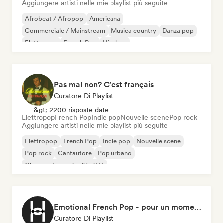
Aggiungere artisti nelle mie playlist più seguite
Afrobeat / Afropop
Americana
Commerciale / Mainstream
Musica country
Danza pop
Elettropop
French Pop
Hip-hop
Pas mal non? C'est français
Curatore Di Playlist
&gt; 2200 risposte date
Elettropop
French Pop
Indie pop
Nouvelle scene
Pop rock
Aggiungere artisti nelle mie playlist più seguite
Elettropop
French Pop
Indie pop
Nouvelle scene
Pop rock
Cantautore
Pop urbano
Chanson Française/Variété
Emotional French Pop - pour un moment tranquille
Curatore Di Playlist