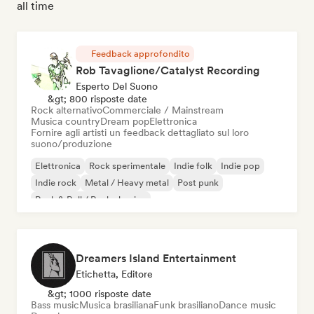
all time
Feedback approfondito
Rob Tavaglione/Catalyst Recording
Esperto Del Suono
&gt; 800 risposte date
Rock alternativo
Commerciale / Mainstream
Musica country
Dream pop
Elettronica
Fornire agli artisti un feedback dettagliato sul loro
suono/produzione
Elettronica
Rock sperimentale
Indie folk
Indie pop
Indie rock
Metal / Heavy metal
Post punk
Rock & Roll / Rock classico
Dreamers Island Entertainment
Etichetta, Editore
&gt; 1000 risposte date
Bass music
Musica brasiliana
Funk brasiliano
Dance music