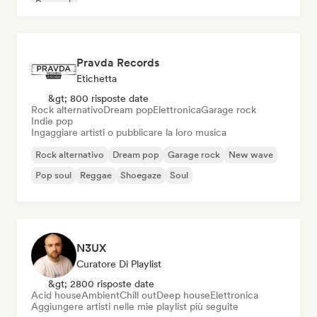
Pop rock
Pravda Records
Etichetta
&gt; 800 risposte date
Rock alternativo
Dream pop
Elettronica
Garage rock
Indie pop
Ingaggiare artisti o pubblicare la loro musica
Rock alternativo
Dream pop
Garage rock
New wave
Pop soul
Reggae
Shoegaze
Soul
N3UX
Curatore Di Playlist
&gt; 2800 risposte date
Acid house
Ambient
Chill out
Deep house
Elettronica
Aggiungere artisti nelle mie playlist più seguite