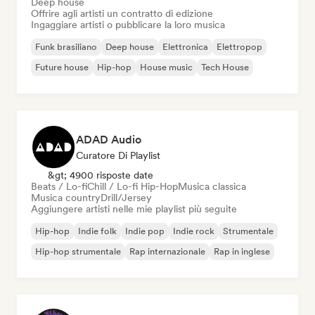
Deep house
Offrire agli artisti un contratto di edizione
Ingaggiare artisti o pubblicare la loro musica
Funk brasiliano
Deep house
Elettronica
Elettropop
Future house
Hip-hop
House music
Tech House
ADAD Audio
Curatore Di Playlist
&gt; 4900 risposte date
Beats / Lo-fi
Chill / Lo-fi Hip-Hop
Musica classica
Musica country
Drill/Jersey
Aggiungere artisti nelle mie playlist più seguite
Hip-hop
Indie folk
Indie pop
Indie rock
Strumentale
Hip-hop strumentale
Rap internazionale
Rap in inglese