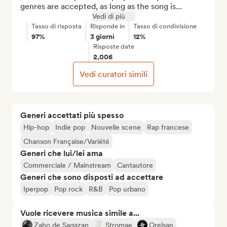
genres are accepted, as long as the song is...
Vedi di più
Tasso di risposta
Risponde in
Tasso di condivisione
97%
3 giorni
12%
Risposte date
2,006
Vedi curatori simili
Generi accettati più spesso
Hip-hop
Indie pop
Nouvelle scene
Rap francese
Chanson Française/Variété
Generi che lui/lei ama
Commerciale / Mainstream
Cantautore
Generi che sono disposti ad accettare
Iperpop
Pop rock
R&B
Pop urbano
Vuole ricevere musica simile a...
Zaho de Sagazan
Stromae
Orelsan