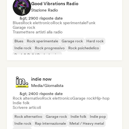
Good Vibrations Radio
Stazione Radio
&gt; 2900 risposte date
Blues
Rock elettronico
Rock sperimentale
Funk
Garage rock
Trasmettere artisti alla radio
Blues
Rock sperimentale
Garage rock
Hard rock
Indie rock
Rock progressivo
Rock psichedelico
Rock & Roll / Rock classico
indie now
Media/Giornalista
&gt; 2400 risposte date
Rock alternativo
Rock elettronico
Garage rock
Hip-hop
Indie folk
Scrivere articoli
Rock alternativo
Garage rock
Indie folk
Indie pop
Indie rock
Rap internazionale
Metal / Heavy metal