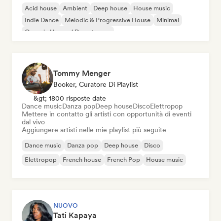
Acid house
Ambient
Deep house
House music
Indie Dance
Melodic & Progressive House
Minimal
Organic House / Downtempo
Tommy Menger
Booker, Curatore Di Playlist
&gt; 1800 risposte date
Dance music
Danza pop
Deep house
Disco
Elettropop
Mettere in contatto gli artisti con opportunità di eventi
dal vivo
Aggiungere artisti nelle mie playlist più seguite
Dance music
Danza pop
Deep house
Disco
Elettropop
French house
French Pop
House music
NUOVO
Tati Kapaya