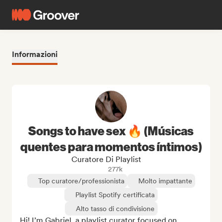
Informazioni
Songs to have sex 🔥 (Músicas
quentes para momentos íntimos)
Curatore Di Playlist
277k
Top curatore/professionista
Molto impattante
Playlist Spotify certificata
Alto tasso di condivisione
Hi! I’m Gabriel, a playlist curator focused on 