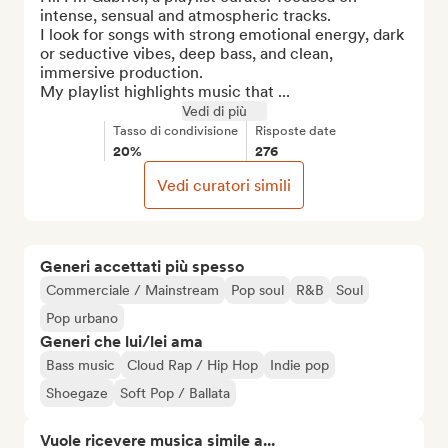
intense, sensual and atmospheric tracks.

I look for songs with strong emotional energy, dark 
or seductive vibes, deep bass, and clean, 
immersive production.

My playlist highlights music that ...
Vedi di più
Tasso di condivisione
Risposte date
20%
276
Vedi curatori simili
Generi accettati più spesso
Commerciale / Mainstream
Pop soul
R&B
Soul
Pop urbano
Generi che lui/lei ama
Bass music
Cloud Rap / Hip Hop
Indie pop
Shoegaze
Soft Pop / Ballata
Vuole ricevere musica simile a...