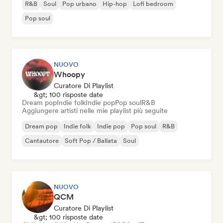
R&B
Soul
Pop urbano
Hip-hop
Lofi bedroom
Pop soul
NUOVO
Whoopy
Curatore Di Playlist
&gt; 100 risposte date
Dream pop
Indie folk
Indie pop
Pop soul
R&B
Aggiungere artisti nelle mie playlist più seguite
Dream pop
Indie folk
Indie pop
Pop soul
R&B
Cantautore
Soft Pop / Ballata
Soul
NUOVO
QCM
Curatore Di Playlist
&gt; 100 risposte date