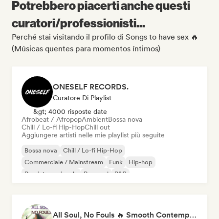
Potrebbero piacerti anche questi
curatori/professionisti...
Perché stai visitando il profilo di Songs to have sex 🔥
(Músicas quentes para momentos íntimos)
ONESELF RECORDS.
Curatore Di Playlist
&gt; 4000 risposte date
Afrobeat / Afropop
Ambient
Bossa nova
Chill / Lo-fi Hip-Hop
Chill out
Aggiungere artisti nelle mie playlist più seguite
Bossa nova
Chill / Lo-fi Hip-Hop
Commerciale / Mainstream
Funk
Hip-hop
Pop internazionale
Pop soul
R&B
All Soul, No Fouls 🔥 Smooth Contemporary R&B & Neo Soul