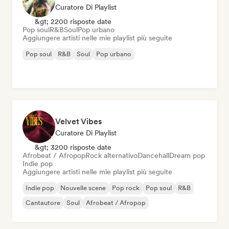
Curatore Di Playlist
&gt; 2200 risposte date
Pop soul
R&B
Soul
Pop urbano
Aggiungere artisti nelle mie playlist più seguite
Pop soul
R&B
Soul
Pop urbano
Velvet Vibes
Curatore Di Playlist
&gt; 3200 risposte date
Afrobeat / Afropop
Rock alternativo
Dancehall
Dream pop
Indie pop
Aggiungere artisti nelle mie playlist più seguite
Indie pop
Nouvelle scene
Pop rock
Pop soul
R&B
Cantautore
Soul
Afrobeat / Afropop