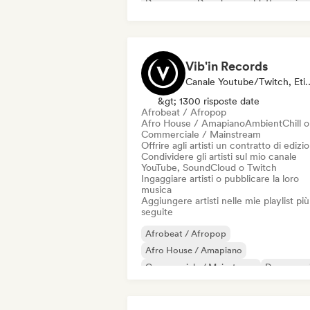
Danza pop
Deep house
Elettro swing
French house
Vib'in Records
Canale Youtube/Twitch, Etichetta, Cu
&gt; 1300 risposte date
Afrobeat / Afropop
Afro House / Amapiano
Ambient
Chill 
Commerciale / Mainstream
Offrire agli artisti un contratto di edizi
Condividere gli artisti sul mio canale
YouTube, SoundCloud o Twitch
Ingaggiare artisti o pubblicare la loro
musica
Aggiungere artisti nelle mie playlist più
seguite
Afrobeat / Afropop
Afro House / Amapiano
Commerciale / Mainstream
Dance mus
Danza pop
Deep house
French house
Future house