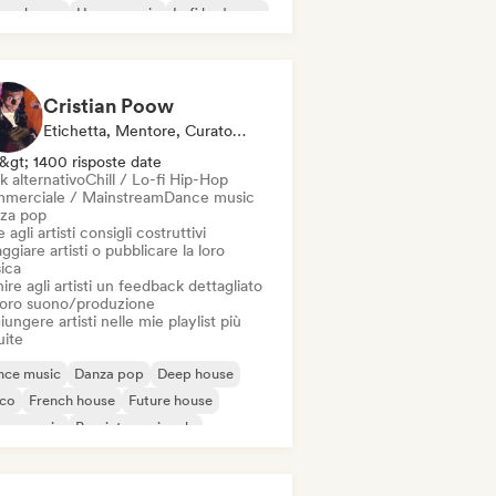
ure house
House music
Lofi bedroom
Cristian Poow
Etichetta, Mentore, Curatore Di Playlist, Esperto Del Suono
&gt; 1400 risposte date
k alternativo
Chill / Lo-fi Hip-Hop
merciale / Mainstream
Dance music
za pop
 agli artisti consigli costruttivi
ggiare artisti o pubblicare la loro
ica
ire agli artisti un feedback dettagliato
 loro suono/produzione
ungere artisti nelle mie playlist più
uite
nce music
Danza pop
Deep house
sco
French house
Future house
use music
Pop internazionale