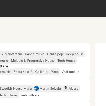
 / Mainstream
Dance music
Danza pop
Deep house
music
Melodic & Progressive House
Tech House
ttare
s music
Beats / Lo-fi
Chill out
Disco
Vedi tutti +4
Swedish House Mafia
Martin Solveig
Alesso
artin Garrix
Vedi tutti +12