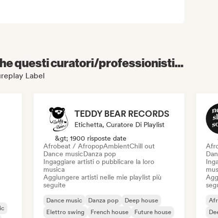
e questi curatori/professionisti...
tureplay Label
TEDDY BEAR RECORDS
Etichetta, Curatore Di Playlist
&gt; 1900 risposte date
Afrobeat / Afropop
Ambient
Chill out
Afr
Dance music
Danza pop
Dan
Ingaggiare artisti o pubblicare la loro
Inga
musica
mus
Aggiungere artisti nelle mie playlist più
Aggi
seguite
seg
Dance music
Danza pop
Deep house
Af
ic
Elettro swing
French house
Future house
De