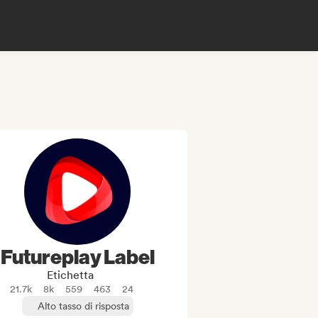
Futureplay Label
Etichetta
21.7k
8k
559
463
24
Alto tasso di risposta