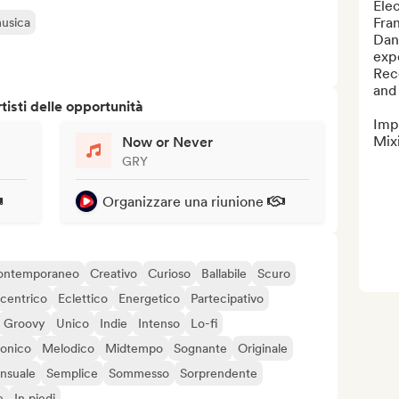
Ele
Fran
musica
Danc
expe
Reco
and
isti delle opportunità
Impr
Mixi
Now or Never
GRY
Organizzare una riunione
ontemporaneo
Creativo
Curioso
Ballabile
Scuro
centrico
Eclettico
Energetico
Partecipativo
Groovy
Unico
Indie
Intenso
Lo-fi
onico
Melodico
Midtempo
Sognante
Originale
nsuale
Semplice
Sommesso
Sorprendente
e
In piedi