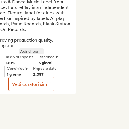
ctro & Dance Music Label from 
ce. FuturePlay is an independent 
e, Electro  label for clubs with 
rtise inspired by labels Airplay 
rds, Panic Records, Black Station 
 On Records.

oving production quality.

ng and ...
Vedi di più
Tasso di risposta
Risponde in
100%
3 giorni
Condivide in
Risposte date
1 giorno
2,087
Vedi curatori simili