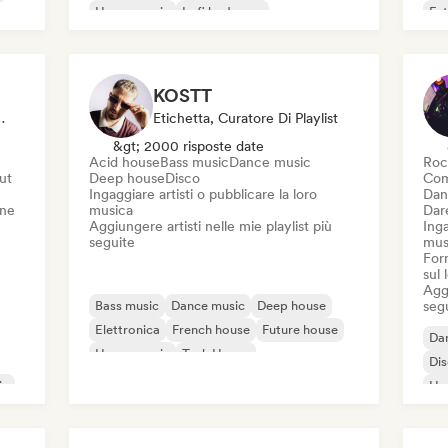
House music
Lofi bedroom
Fut
KOSTT
ratore Di Playlist, Editore
Etichetta, Curatore Di Playlist
&gt; 2000 risposte date
Acid house
Bass music
Dance music
Roc
out
Deep house
Disco
Com
Ingaggiare artisti o pubblicare la loro
Dan
one
musica
Dare
Aggiungere artisti nelle mie playlist più
Inga
seguite
mus
Forn
sul
Aggi
Bass music
Dance music
Deep house
seg
Elettronica
French house
Future house
Da
House music
Tech House
Di
ic
Ho