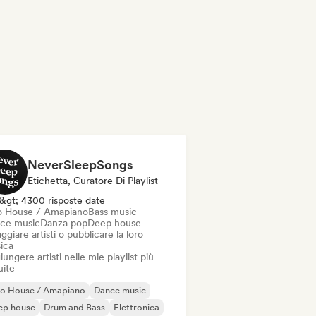
NeverSleepSongs
Etichetta, Curatore Di Playlist
&gt; 4300 risposte date
o House / Amapiano
Bass music
ce music
Danza pop
Deep house
ggiare artisti o pubblicare la loro
ica
ungere artisti nelle mie playlist più
uite
ro House / Amapiano
Dance music
ep house
Drum and Bass
Elettronica