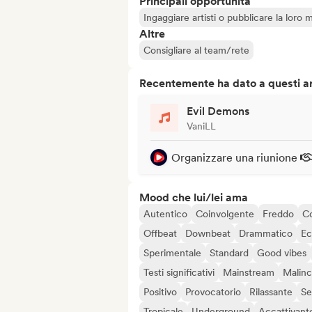
Principali opportunità
Ingaggiare artisti o pubblicare la loro 
Altre
Consigliare al team/rete
Recentemente ha dato a questi art
Evil Demons
VaniLL
Organizzare una riunione
Mood che lui/lei ama
Autentico
Coinvolgente
Freddo
C
Offbeat
Downbeat
Drammatico
Ec
Sperimentale
Standard
Good vibes
Testi significativi
Mainstream
Malinc
Positivo
Provocatorio
Rilassante
Se
Tropicale
Underground
Accattivant