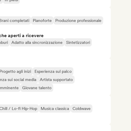
Brani completati
Pianoforte
Produzione professionale
che aperti a ricevere
buri
Adatto alla sincronizzazione
Sintetizzatori
Progetto agli inizi
Esperienza sul palco
nza sui social media
Artista supportato
 imminente
Giovane talento
Chill / Lo-fi Hip-Hop
Musica classica
Coldwave