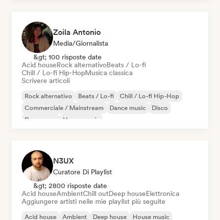
Zoila Antonio
Media/Giornalista
&gt; 100 risposte date
Acid house
Rock alternativo
Beats / Lo-fi
Chill / Lo-fi Hip-Hop
Musica classica
Scrivere articoli
Rock alternativo
Beats / Lo-fi
Chill / Lo-fi Hip-Hop
Commerciale / Mainstream
Dance music
Disco
Dream pop
House music
N3UX
Curatore Di Playlist
&gt; 2800 risposte date
Acid house
Ambient
Chill out
Deep house
Elettronica
Aggiungere artisti nelle mie playlist più seguite
Acid house
Ambient
Deep house
House music