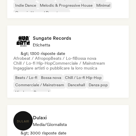
Indie Dance
Melodic & Progressive House
Minimal
Organic House / Downtempo
Sungate Records
Etichetta
&gt; 1300 risposte date
Afrobeat / Afropop
Beats / Lo-fi
Bossa nova
Chill / Lo-fi Hip-Hop
Commerciale / Mainstream
Ingaggiare artisti o pubblicare la loro musica
Beats / Lo-fi
Bossa nova
Chill / Lo-fi Hip-Hop
Commerciale / Mainstream
Dancehall
Danza pop
Hip-hop
Pop soul
Dulaxi
Media/Giornalista
&gt; 3000 risposte date