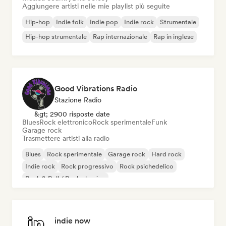
Aggiungere artisti nelle mie playlist più seguite
Hip-hop
Indie folk
Indie pop
Indie rock
Strumentale
Hip-hop strumentale
Rap internazionale
Rap in inglese
Good Vibrations Radio
Stazione Radio
&gt; 2900 risposte date
Blues
Rock elettronico
Rock sperimentale
Funk
Garage rock
Trasmettere artisti alla radio
Blues
Rock sperimentale
Garage rock
Hard rock
Indie rock
Rock progressivo
Rock psichedelico
Rock & Roll / Rock classico
indie now