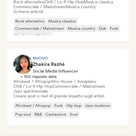
Rock alternativo
Chill / Lo-fi Hip-Hop
Musica classica
Commerciale / Mainstream
Musica country
Scrivere articoli
Rock alternativo
Musica classica
Commerciale / Mainstream
Musica country
Dub
Funk
Hardcore
Hip-hop
NUOVO
Zhakira Razhé
Social Media Influencer
< 100 risposte date
Afrobeat / Afropop
Afro House / Amapiano
Chill / Lo-fi Hip-Hop
Commerciale / Mainstream
Jazz sperimentale
Creare post o reel di grande impatto sugli artisti
Afrobeat / Afropop
Funk
Hip-hop
Jazz moderno
Pop soul
R&B
Cantautore
Soul