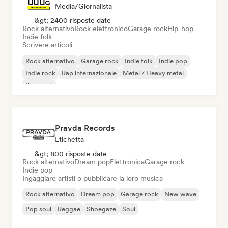
Media/Giornalista
&gt; 2400 risposte date
Rock alternativo
Rock elettronico
Garage rock
Hip-hop
Indie folk
Scrivere articoli
Rock alternativo
Garage rock
Indie folk
Indie pop
Indie rock
Rap internazionale
Metal / Heavy metal
Pop rock
Pravda Records
Etichetta
&gt; 800 risposte date
Rock alternativo
Dream pop
Elettronica
Garage rock
Indie pop
Ingaggiare artisti o pubblicare la loro musica
Rock alternativo
Dream pop
Garage rock
New wave
Pop soul
Reggae
Shoegaze
Soul